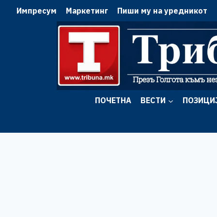
Skip
Импресум
Маркетинг
Пиши му на уредникот
to
content
ПОЧЕТНА
ВЕСТИ
ПОЗИЦИ