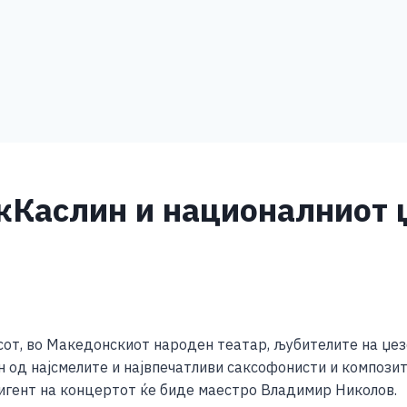
кКаслин и националниот 
S
h
часот, во Македонскиот народен театар, љубителите на џе
ar
н од најсмелите и највпечатливи саксофонисти и компози
e
игент на концертот ќе биде маестро Владимир Николов.