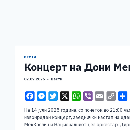
ВЕСТИ
Концерт на Дони Ме
02.07.2025
Вести
F
M
T
X
W
Vi
E
C
a
e
wi
h
b
m
o
На 14 јули 2025 година, со почеток во 21:00 
c
ss
tt
at
er
ai
p
извонреден концерт, заеднички настап на еде
e
e
er
s
l
y
МекКаслин и Националниот џез оркестар. Дир