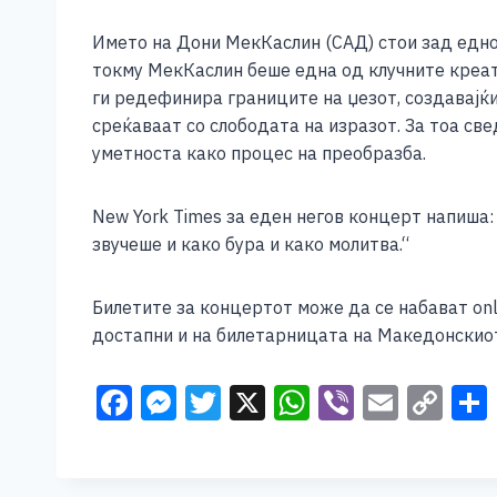
b
n
A
Li
o
g
p
n
Името на Дони МекКаслин (САД) стои зад едно о
токму МекКаслин беше една од клучните креат
o
er
p
k
ги редефинира границите на џезот, создавајќи
k
среќаваат со слободата на изразот. За тоа све
уметноста како процес на преобразба.
New York Times за еден негов концерт напиша:
звучеше и како бура и како молитва.“
Билетите за концертот може да се набават onl
достапни и на билетарницата на Македонскио
F
M
T
X
W
Vi
E
C
a
e
wi
h
b
m
o
c
ss
tt
at
er
ai
p