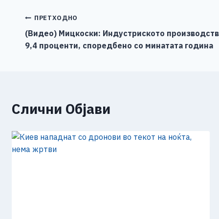
e
e
er
s
l
y
b
n
A
Li
Навигација
ПРЕТХОДНО
o
g
p
n
(Видео) Мицкоски: Индустриското производство
на
9,4 проценти, споредбено со минатата година
o
er
p
k
напис
k
Слични Објави