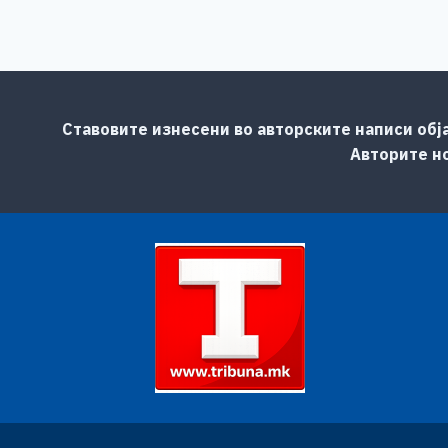
Ставовите изнесени во авторските написи обј
Авторите но