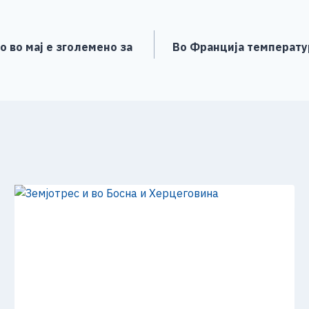
e
 во мај е зголемено за
Во Франција температур