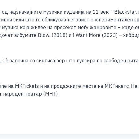
д најзначајните музички изданија на 21 век – Blackstar, 
ивни сили што го обликуваа неговиот експериментален зв
 музика која живее на пресекот меѓу жанровите – каде е
дочат албумите Blow. (2018) и I Want More (2023) – хибрид
 „Сè започна со синтисајзер што пулсира во слободен рита
ine на MKTickets и на продажните места на МКТикетс. На
т народен театар (МНТ).
S
h
ar