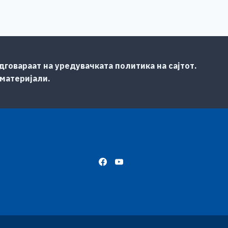
говараат на уредувачката политика на сајтот.
 материјали.