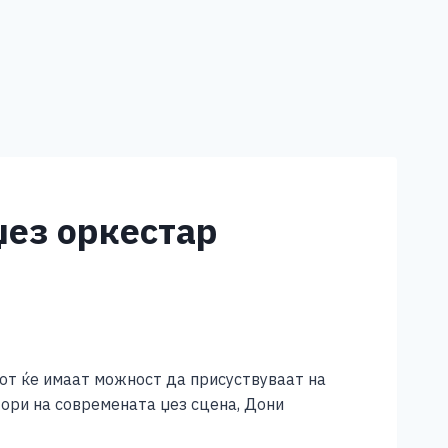
џез оркестар
зот ќе имаат можност да присуствуваат на
тори на современата џез сцена, Дони