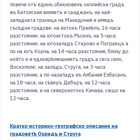
повече отъ единъ обикновенъ околийски градъ
въ Битолския виляетъ и санджакъ, на най-
западната граница на Македония и имящъ
съсѣдни градове: на изтокъ Прилѣпъ, 16-часа
разстояние; на югоистокъ Рѣсенъ, на 5-часа
разстояние; на югозападъ Старово и Пограецъ а
по на югъ Корча, на 14-часа разстояние, близу до
който е и едноврѣмешниятъ градъ а сега село,
Воскополе; на западъ, Струга, на 3-часа
разстояние, а пó-назападъ въ Албания Елбасанъ,
на 18-часа; на сѣверъ Дебъръ, на 12-часа
разстояние, и на североизтокъ Кичава, сѫщо на
12-часа.
Кратко историко-географско описание на
градоветѣ Охридъ и Струга