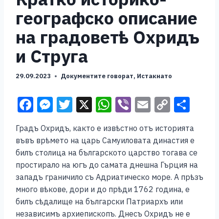
географско описание
на градоветѣ Охридъ
и Струга
29.09.2023
Документите говорат
,
Истакнато
F
M
T
X
W
Vi
E
C
S
a
e
wi
h
b
m
o
h
Градъ Охридъ, както е извѣстно отъ историята
c
ss
tt
at
er
ai
p
ar
въвъ врѣмето на царь Самуиловата династия е
e
e
er
s
l
y
e
билъ столица на българското царство тогава се
b
n
A
Li
простирало на югъ до самата днешна Гърция на
западъ граничило съ Адриатическо море. А прѣзъ
o
g
p
n
много вѣкове, дори и до прѣди 1762 година, е
o
er
p
k
билъ сѣдалище на български Патриархъ или
k
независимъ архиепископъ. Днесъ Охридъ не е