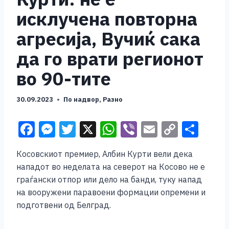
исклучена повторна
агресија, Вучиќ сака
да го врати регионот
во 90-тите
30.09.2023
По надвор
,
Разно
F
M
T
X
W
Vi
E
C
S
a
e
wi
h
b
m
o
h
Косовскиот премиер, Албин Курти вели дека
c
ss
tt
at
er
ai
p
ar
нападот во неделата на северот на Косово не е
e
e
er
s
l
y
e
граѓански отпор или дело на банди, туку напад
b
n
A
Li
на вооружени паравоени формации опремени и
подготвени од Белград.
o
g
p
n
o
er
p
k