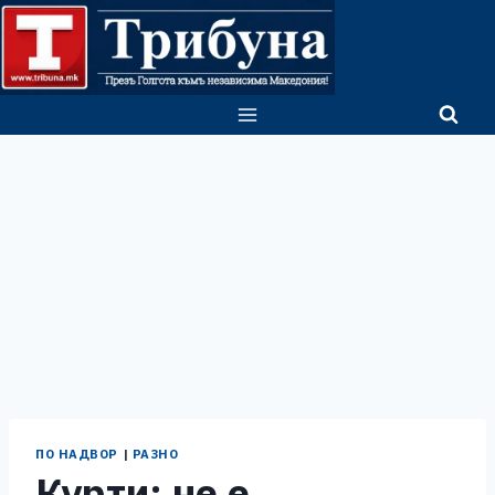
Skip
to
content
ПО НАДВОР
|
РАЗНО
Курти: не е