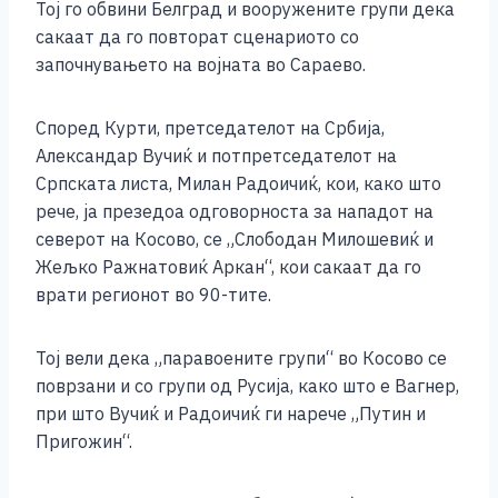
Тој го обвини Белград и вооружените групи дека
сакаат да го повторат сценариото со
започнувањето на војната во Сараево.
Според Курти, претседателот на Србија,
Александар Вучиќ и потпретседателот на
Српската листа, Милан Радоичиќ, кои, како што
рече, ја презедоа одговорноста за нападот на
северот на Косово, се „Слободан Милошевиќ и
Жељко Ражнатовиќ Аркан“, кои сакаат да го
врати регионот во 90-тите.
Тој вели дека „паравоените групи“ во Косово се
поврзани и со групи од Русија, како што е Вагнер,
при што Вучиќ и Радоичиќ ги нарече „Путин и
Пригожин“.