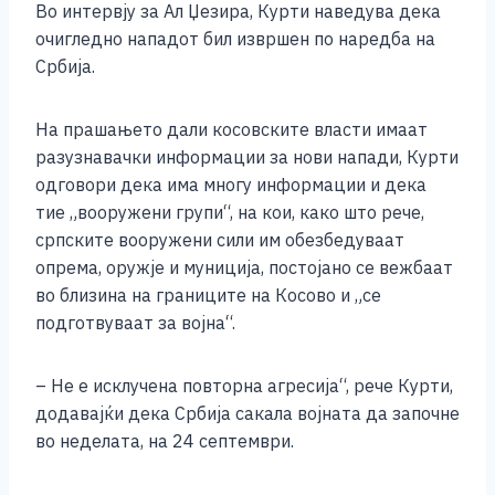
Во интервју за Ал Џезира, Курти наведува дека
k
очигледно нападот бил извршен по наредба на
Србија.
На прашањето дали косовските власти имаат
разузнавачки информации за нови напади, Курти
одговори дека има многу информации и дека
тие „вооружени групи“, на кои, како што рече,
српските вооружени сили им обезбедуваат
опрема, оружје и муниција, постојано се вежбаат
во близина на границите на Косово и „се
подготвуваат за војна“.
– Не е исклучена повторна агресија“, рече Курти,
додавајќи дека Србија сакала војната да започне
во неделата, на 24 септември.