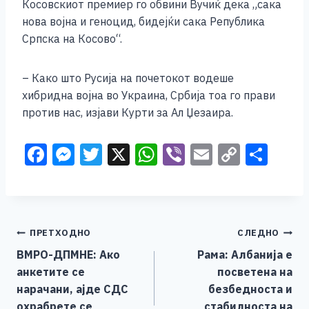
Косовскиот премиер го обвини Вучиќ дека „сака
нова војна и геноцид, бидејќи сака Република
Српска на Косово“.
– Како што Русија на почетокот водеше
хибридна војна во Украина, Србија тоа го прави
против нас, изјави Курти за Ал Џезаира.
F
M
T
X
W
Vi
E
C
S
a
e
wi
h
b
m
o
h
c
ss
tt
at
er
ai
p
ar
e
e
er
s
l
y
e
Навигација
ПРЕТХОДНО
СЛЕДНО
b
n
A
Li
ВМРО-ДПМНЕ: Aко
Рама: Албанија е
o
g
p
n
на
анкетите се
посветена на
o
er
p
k
напис
нарачани, ајде СДС
безбедноста и
охрабрете се
стабилноста на