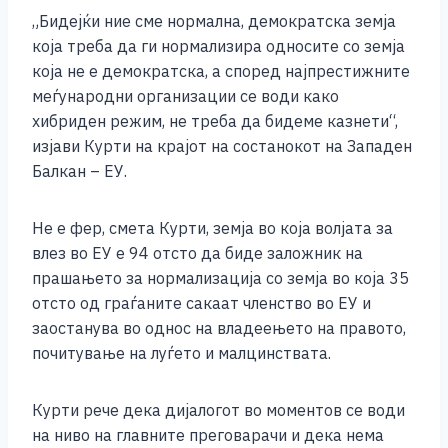
„Бидејќи ние сме нормална, демократска земја
која треба да ги нормализира односите со земја
која не е демократска, а според најпрестижните
меѓународни организации се води како
хибриден режим, не треба да бидеме казнети“,
изјави Курти на крајот на состанокот на Западен
Балкан – ЕУ.
Не е фер, смета Курти, земја во која волјата за
влез во ЕУ е 94 отсто да биде заложник на
прашањето за нормализација со земја во која 35
отсто од граѓаните сакаат членство во ЕУ и
заостанува во однос на владеењето на правото,
почитување на луѓето и малцинствата.
Курти рече дека дијалогот во моментов се води
на ниво на главните преговарачи и дека нема