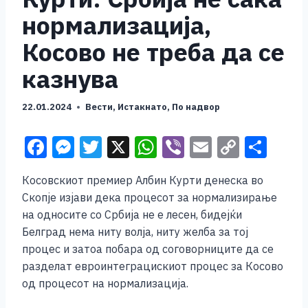
нормализација,
Косово не треба да се
казнува
22.01.2024
Вести
,
Истакнато
,
По надвор
F
M
T
X
W
Vi
E
C
S
a
e
wi
h
b
m
o
h
Косовскиот премиер Албин Курти денеска во
c
ss
tt
at
er
ai
p
ar
Скопје изјави дека процесот за нормализирање
e
e
er
s
l
y
e
на односите со Србија не е лесен, бидејќи
b
n
A
Li
Белград нема ниту волја, ниту желба за тој
процес и затоа побара од соговорниците да се
o
g
p
n
разделат евроинтеграцискиот процес за Косово
o
er
p
k
од процесот на нормализација.
k