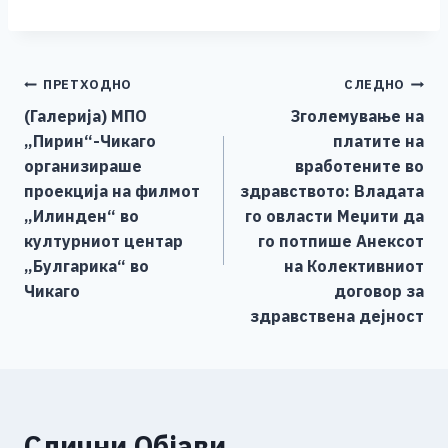
a
e
wi
h
b
m
o
h
c
ss
tt
at
er
ai
p
ar
e
e
er
s
l
y
e
Навигација
ПРЕТХОДНО
СЛЕДНО
b
n
A
Li
(Галерија) МПО
Зголемување на
o
g
p
n
на
„Пирин“-Чикаго
платите на
o
er
p
k
напис
организираше
вработените во
k
проекција на филмот
здравството: Владата
„Илинден“ во
го овласти Меџити да
културниот центар
го потпише Анексот
„Булгарика“ во
на Колективниот
Чикаго
договор за
здравствена дејност
Слични Објави