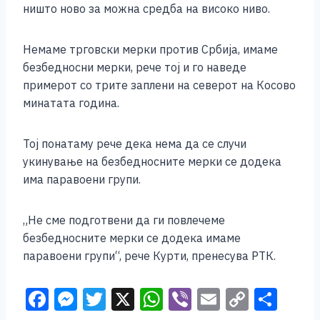
ништо ново за можна средба на високо ниво.
Немаме трговски мерки против Србија, имаме
безбедносни мерки, рече тој и го наведе
примерот со трите заплени на северот на Косово
минатата година.
Тој понатаму рече дека нема да се случи
укинување на безбедносните мерки се додека
има паравоени групи.
„Не сме подготвени да ги повлечеме
безбедносните мерки се додека имаме
паравоени групи“, рече Курти, пренесува РТК.
F
M
T
X
W
Vi
E
C
S