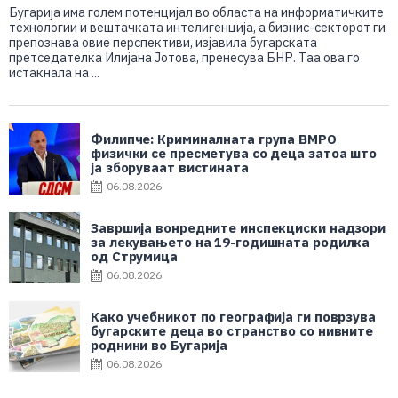
Бугарија има голем потенцијал во областа на информатичките
технологии и вештачката интелигенција, а бизнис-секторот ги
препознава овие перспективи, изјавила бугарската
претседателка Илијана Јотова, пренесува БНР. Таа ова го
истакнала на ...
Филипче: Криминалната група ВМРО
физички се пресметува со деца затоа што
ја зборуваат вистината
06.08.2026
Завршија вонредните инспекциски надзори
за лекувањето на 19-годишната родилка
од Струмица
06.08.2026
Како учебникот по географија ги поврзува
бугарските деца во странство со нивните
роднини во Бугарија
06.08.2026