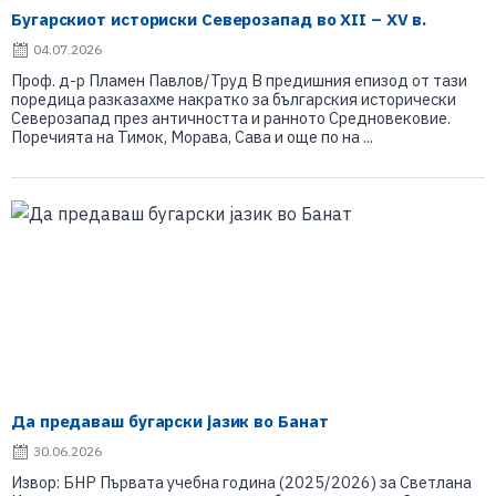
Бугарскиот историски Северозапад во XII – XV в.
04.07.2026
Проф. д-р Пламен Павлов/Труд В предишния епизод от тази
поредица разказахме накратко за българския исторически
Северозапад през античността и ранното Средновековие.
Поречията на Тимок, Морава, Сава и още по на ...
Да предаваш бугарски јазик во Банат
30.06.2026
Извор: БНР Първата учебна година (2025/2026) за Светлана