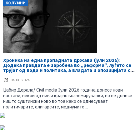
КОЛУМНИ
Хроника на една пропадната држава (јули 2026):
Додека правдата е заробена во „реформи“, луѓето се
трујат од вода и политика, а владата и опозицијата се
„реконструираат“ – земјата тоне во „достоинство“ и
молчи пред Украина
06.08.2026
Џабир Дерала/ Civil media Јули 2026 година донесе нови
настани, некои од нив и крајно вознемирувачки, но не донесе
ништо суштински ново во тоа како се однесуваат
политичарите, олигарсите, медиумите ...