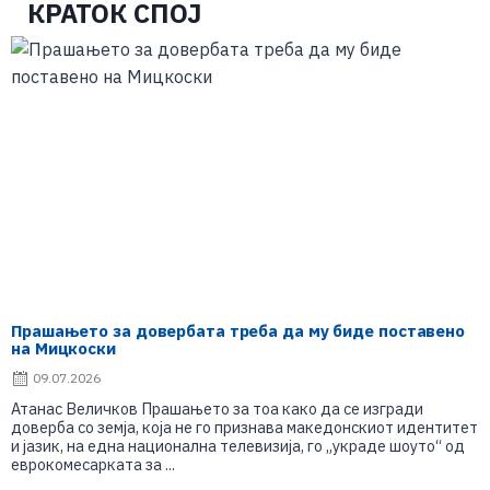
КРАТОК СПОЈ
Прашањето за довербата треба да му биде поставено
на Мицкоски
09.07.2026
Атанас Величков Прашањето за тоа како да се изгради
доверба со земја, која не го признава македонскиот идентитет
и јазик, на една национална телевизија, го „украде шоуто“ од
еврокомесарката за ...