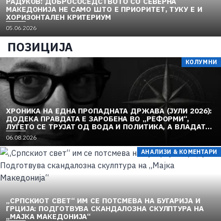
РАДУКОВ: ДОБРОСОСЕДСТВОТО СО СЕВЕРНА
МАКЕДОНИЈА НЕ САМО ШТО Е ПРИОРИТЕТ, ТУКУ Е И
ХОРИЗОНТАЛЕН КРИТЕРИУМ
05.06.2026
ПОЗИЦИЈА
КОЛУМНИ
ХРОНИКА НА ЕДНА ПРОПАДНАТА ДРЖАВА (ЈУЛИ 2026):
ДОДЕКА ПРАВДАТА Е ЗАРОБЕНА ВО „РЕФОРМИ“,
ЛУЃЕТО СЕ ТРУЈАТ ОД ВОДА И ПОЛИТИКА, А ВЛАДАТА
И ОПОЗИЦИЈАТА СЕ „РЕКОНСТРУИРААТ“ – ЗЕМЈАТА
06.08.2026
ТОНЕ ВО „ДОСТОИНСТВО“ И МОЛЧИ ПРЕД УКРАИНА
АНАЛИЗИ & КОМЕНТАРИ
„СРПСКИОТ СВЕТ“ ИМ СЕ ПОТСМЕВА НА БУГАРИЈА И
ГРЦИЈА: ПОДГОТВУВА СКАНДАЛОЗНА СКУЛПТУРА НА
„МАЈКА МАКЕДОНИЈА“