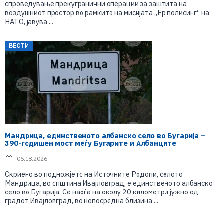
спроведување прекугранични операции за заштита на
воздушниот простор во рамките на мисијата „Ер полисинг“ на
НАТО, јавува ...
ВЕСТИ
Мандрица, единственото албанско село во Бугарија –
390-годишен мост меѓу Бугарите и Албанците
06.08.2026
Скриено во подножјето на Источните Родопи, селото
Мандрица, во општина Ивајловград, е единственото албанско
село во Бугарија. Се наоѓа на околу 20 километри јужно од
градот Ивајловград, во непосредна близина ...