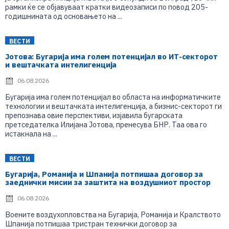
рамки ќе се објавуваат кратки видеозаписи по повод 205-
годишнината од основањето на ...
ВЕСТИ
Јотова: Бугарија има голем потенцијал во ИТ-секторот
и вештачката интелигенција
06.08.2026
Бугарија има голем потенцијал во областа на информатичките
технологии и вештачката интелигенција, а бизнис-секторот ги
препознава овие перспективи, изјавила бугарската
претседателка Илијана Јотова, пренесува БНР. Таа ова го
истакнала на ...
ВЕСТИ
Бугарија, Романија и Шпанија потпишаа договор за
заеднички мисии за заштита на воздушниот простор
06.08.2026
Воените воздухопловства на Бугарија, Романија и Кралството
Шпанија потпишаа тристран технички договор за