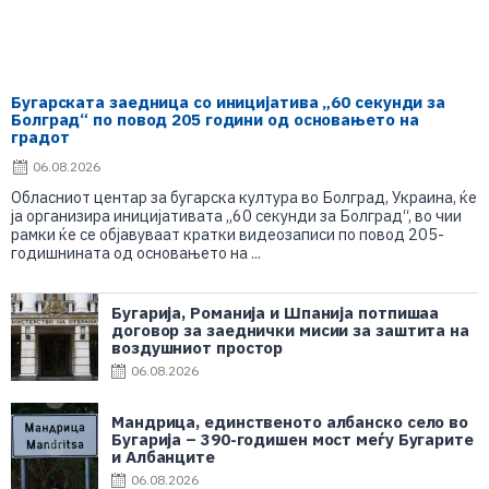
Бугарската заедница со иницијатива „60 секунди за
Болград“ по повод 205 години од основањето на
градот
06.08.2026
Обласниот центар за бугарска култура во Болград, Украина, ќе
ја организира иницијативата „60 секунди за Болград“, во чии
рамки ќе се објавуваат кратки видеозаписи по повод 205-
годишнината од основањето на ...
Бугарија, Романија и Шпанија потпишаа
договор за заеднички мисии за заштита на
воздушниот простор
06.08.2026
Мандрица, единственото албанско село во
Бугарија – 390-годишен мост меѓу Бугарите
и Албанците
06.08.2026