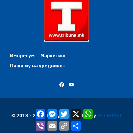
Импресум
Маркетинг
Пиши му на уредникот
Facebook
Messenger
Twitter
X
WhatsApp
© 2018 - 2026 Трибуна | Krafted by
BIT KRAFT
Viber
Email
Copy
Share
Link