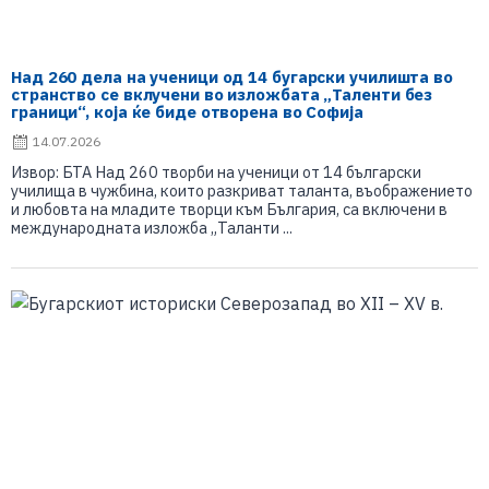
Над 260 дела на ученици од 14 бугарски училишта во
странство се вклучени во изложбата „Таленти без
граници“, која ќе биде отворена во Софија
14.07.2026
Извор: БТА Над 260 творби на ученици от 14 български
училища в чужбина, които разкриват таланта, въображението
и любовта на младите творци към България, са включени в
международната изложба „Таланти ...