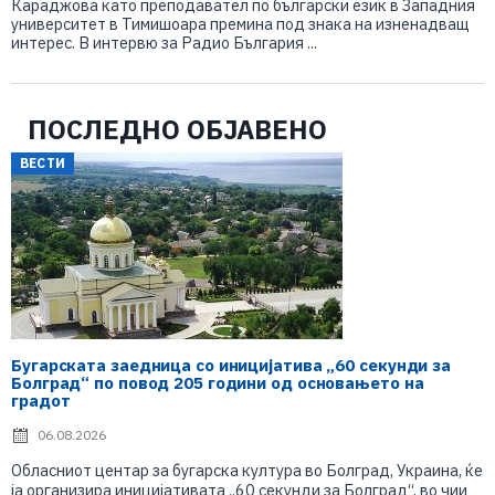
Караджова като преподавател по български език в Западния
университет в Тимишоара премина под знака на изненадващ
интерес. В интервю за Радио България ...
ПОСЛЕДНО ОБЈАВЕНО
ВЕСТИ
Бугарската заедница со иницијатива „60 секунди за
Болград“ по повод 205 години од основањето на
градот
06.08.2026
Обласниот центар за бугарска култура во Болград, Украина, ќе
ја организира иницијативата „60 секунди за Болград“, во чии