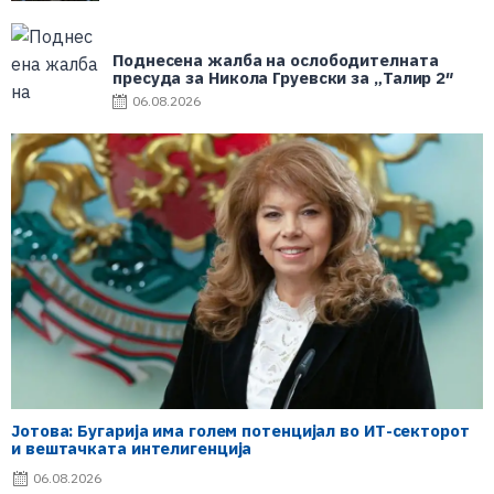
Поднесена жалба на ослободителната
пресуда за Никола Груевски за „Талир 2″
06.08.2026
Јотова: Бугарија има голем потенцијал во ИТ-секторот
и вештачката интелигенција
06.08.2026