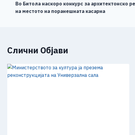
o
g
p
n
Во Битола наскоро конкурс за архитектонско р
на
на местото на поранешната касарна
o
er
p
k
напис
k
Слични Објави