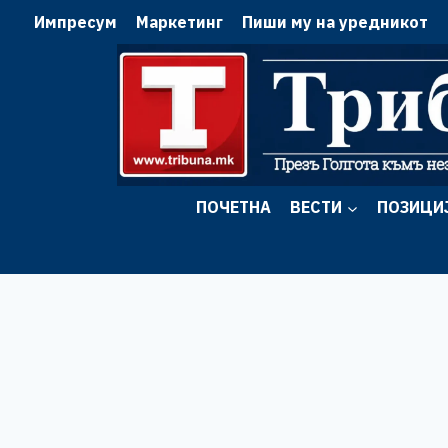
Skip
Импресум
Маркетинг
Пиши му на уредникот
to
content
ПОЧЕТНА
ВЕСТИ
ПОЗИЦИ