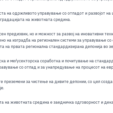
e
ста на одржливото управување со отпадот и развојот на 
градацијата на животната средина.
н предизвик, но и можност за развој на иновативни техно
но на изградба на регионален системи за управување со 
ата на првата регионална стандардизирана депонија во зе
нска и меѓусекторска соработка и почитување на стандард
авување со отпад и за унапредување на процесот на евр
 преземени за чистење на дивите депонии, со цел созда
е.
а на животната средина е заедничка одговорност и дека