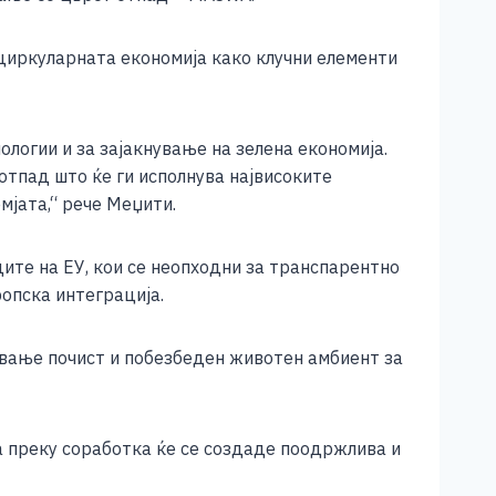
циркуларната економија како клучни елементи
логии и за зајакнување на зелена економија.
отпад што ќе ги исполнува највисоките
мјата,“ рече Меџити.
ите на ЕУ, кои се неопходни за транспарентно
опска интеграција.
вање почист и побезбеден животен амбиент за
 преку соработка ќе се создаде поодржлива и