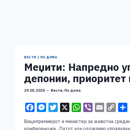
ВЕСТИ
|
ПО ДОМА
Меџити: Напредно у
депонии, приоритет
29.05.2025
Вести
,
По дома
F
M
T
X
W
Vi
E
C
a
e
wi
h
b
m
o
Вицепремиерот и министер за животна средин
c
ss
tt
at
er
ai
p
конференција „Патот кон одржливо управувањ