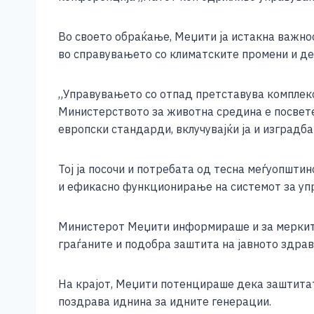
e
e
er
s
l
y
b
n
A
Li
Во своето обраќање, Меџити ја истакна важно
o
g
p
n
во справувањето со климатските промени и де
o
er
p
k
„Управувањето со отпад претставува комплексе
k
Министерството за животна средина е посвете
европски стандарди, вклучувајќи ја и изградб
Тој ја посочи и потребата од тесна меѓуопшти
и ефикасно функционирање на системот за упр
Министерот Меџити информираше и за мерките
граѓаните и подобра заштита на јавното здравј
На крајот, Меџити потенцираше дека заштитат
поздравa иднина за идните генерации.