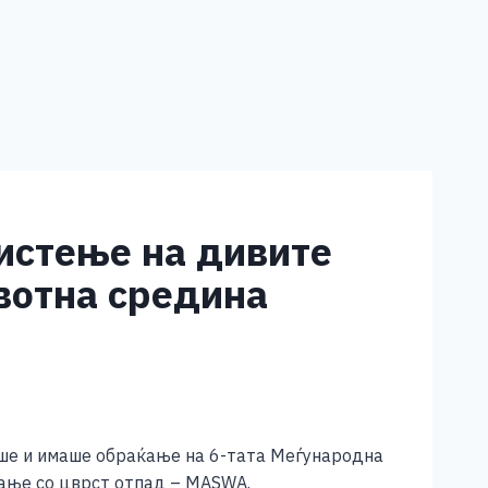
истење на дивите
вотна средина
аше и имаше обраќање на 6-тата Меѓународна
ање со цврст отпад – MASWA.