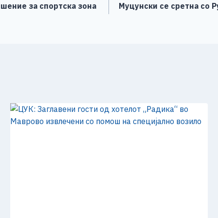
ешение за спортска зона
Муцунски се сретна со 