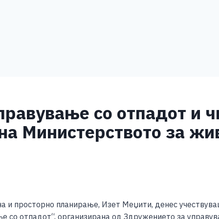
правување со отпадот и ч
 на Министерството за жи
S
h
а и просторно планирање, Изет Меџити, денес учествув
ar
е со отпадот“, организирана од Здружението за управув