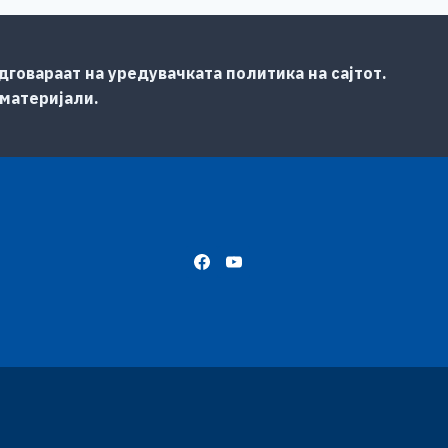
говараат на уредувачката политика на сајтот.
 материјали.