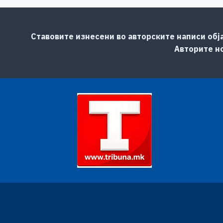
Ставовите изнесени во авторските написи обј
Авторите но