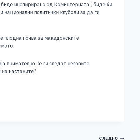
 биде инспирирано од Коминтерната“, бидејќи
и национални политички клубови за да ги
не плодна почва за македонските
смото.
ја внимателно ќе ги следат неговите
 на настаните“.
СЛЕДНО