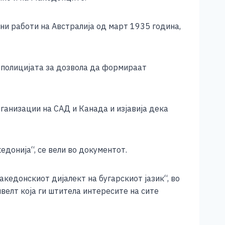
ни работи на Австралија од март 1935 година,
полицијата за дозвола да формираат
ганизации на САД и Канада и изјавија дека
донија“, се вели во документот.
кедонскиот дијалект на бугарскиот јазик“, во
велт која ги штитела интересите на сите