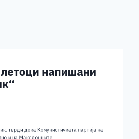
 летоци напишани
ик“
зик, тврди дека Комунистичката партија на
лно и на Македонците.