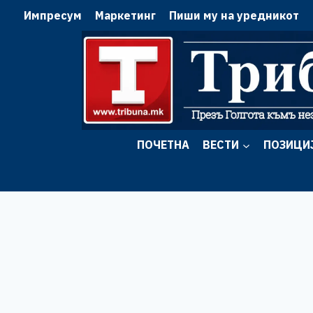
Skip
Импресум
Маркетинг
Пиши му на уредникот
to
content
ПОЧЕТНА
ВЕСТИ
ПОЗИЦИ