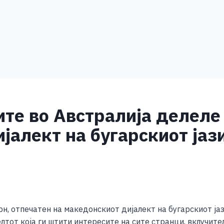
те во Австралија делеле
јалект на бугарскиот јаз
S
h
н, отпечатен на македонскиот дијалект на бугарскиот ја
ar
лтот која ги штити интересите на сите странци, вклучите