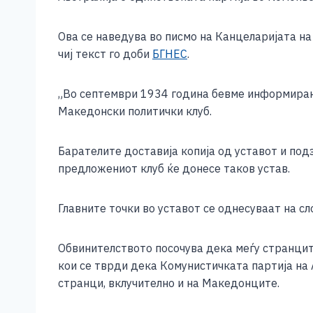
e
e
er
s
l
y
b
n
A
Li
Ова се наведува во писмо на Канцеларијата на
o
g
p
n
чиј текст го доби
БГНЕС
.
o
er
p
k
„Во септември 1934 година бевме информиран
k
Македонски политички клуб.
Барателите доставија копија од уставот и под
предложениот клуб ќе донесе таков устав.
Главните точки во уставот се однесуваат на с
Обвинителството посочува дека меѓу странцит
кои се тврди дека Комунистичката партија на 
странци, вклучително и на Македонците.