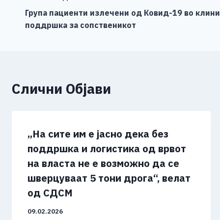
b
n
A
Li
Навигација
o
g
p
n
Група пациенти излечени од Ковид-19 во клин
на
поддршка за сопственикот
o
er
p
k
напис
k
Слични Објави
„На сите им е јасно дека без
поддршка и логистика од врвот
на власта не е возможно да се
шверцуваат 5 тони дрога“, велат
од СДСМ
09.02.2026