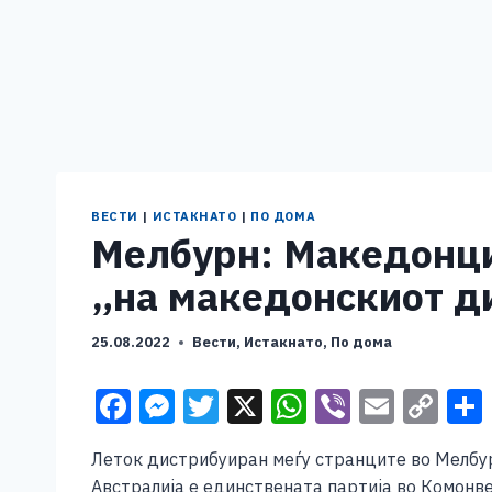
ВЕСТИ
|
ИСТАКНАТО
|
ПО ДОМА
Мелбурн: Македонци
„на македонскиот ди
25.08.2022
Вести
,
Истакнато
,
По дома
F
M
T
X
W
Vi
E
C
a
e
wi
h
b
m
o
Леток дистрибуиран меѓу странците во Мелбур
c
ss
tt
at
er
ai
p
Австралија е единствената партија во Комонве