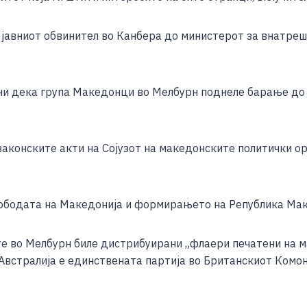
e
 јавниот обвинител во Канбера до министерот за внатреш
и дека група Македонци во Мелбурн поднеле барање до 
законските акти на Сојузот на македонските политички ор
лободата на Македонија и формирањето на Република Маке
е во Мелбурн биле дистрибуирани „флаери печатени на ма
Австралија е единствената партија во Британскиот Комон