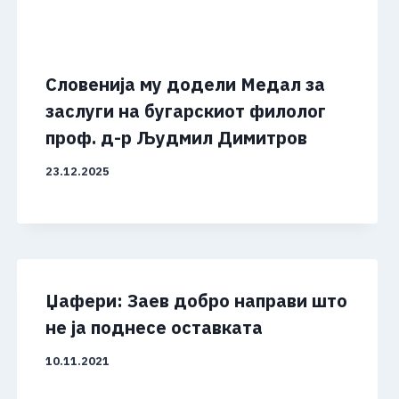
Словенија му додели Медал за
заслуги на бугарскиот филолог
проф. д-р Људмил Димитров
23.12.2025
Џафери: Заев добро направи што
не ја поднесе оставката
10.11.2021