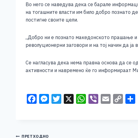
Во него се наведува дека се барале информа
на тогашните власти им било добро познато де
постигне своите цели.
„Добро ни е познато македонското прашање и 
револуционерни заговори и на тој начин да ја 
Се нагласува дека нема правна основа да се о
активности и навремено ќе го информираат Ми
F
M
T
X
W
Vi
E
C
a
e
wi
h
b
m
o
c
ss
tt
at
er
ai
p
e
e
er
s
l
y
ПРЕТХОДНО