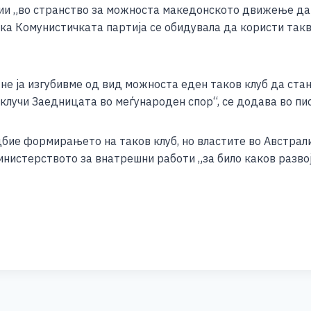
ции „во странство за можноста македонското движење да
ка Комунистичката партија се обидувала да користи такв
не ја изгубивме од вид можноста еден таков клуб да ста
вклучи Заедницата во меѓународен спор“, се додава во пи
дбие формирањето на таков клуб, но властите во Австрали
нистерството за внатрешни работи „за било каков развој
S
h
ar
e