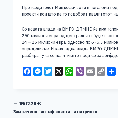
Претседателот Мицкоски вети и поголема под
проекти кои што ќе го подобрат квалитетот на
Со новата влада на ВМРО-ДПМНЕ ќе има голем
250 милиони евра од централниот буџет кон о
24 – 26 милиони евра, односно по 6 -6,5 мили
определивме. И како идна влада ВМРО-ДПМНЕ и
разбира тука се политиките пред се за земјод
F
M
T
X
W
Vi
E
C
a
e
wi
h
b
m
o
c
ss
tt
at
er
ai
p
e
e
er
s
l
y
b
n
A
Li
Навигација
ПРЕТХОДНО
o
g
p
n
Замолчени “антифашисти” и патриоти
на