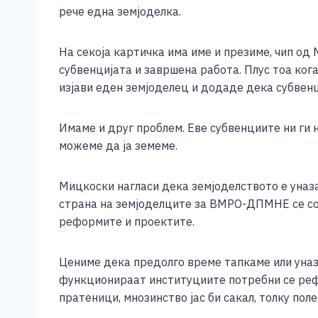
рече една земјоделка.
На секоја картичка има име и презиме, чип од 
субвенцијата и завршена работа. Плус тоа кога
изјави еден земјоделец и додаде дека субвен
Имаме и друг проблем. Еве субвенциите ни ги н
можеме да ја земеме.
Мицкоски нагласи дека земјоделството е уназ
страна на земјоделците за ВМРО-ДПМНЕ се со 
реформите и проектите.
Цениме дека предолго време тапкаме или уназа
функционираат институциите потребни се рефо
пратеници, мнозинство јас би сакал, толку по