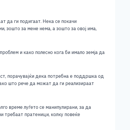
ат да ги подигаат. Нека се покачи
, зошто за мене нема, а зошто за овој има,
проблем и како полесно кога би имало земја да
аст, порачувајќи дека потребна е поддршка од
ако што рече да можат да ги реализираат
го време луѓето се манипулирани, за да
и требаат пратеници, колку повеќе