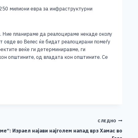
 250 милиони евра за инфраструктурни
. Ние планираме да реалоцираме некаде околу
т овде во Велес ќе бидат реалоцирани помеѓу
оектите веќе ги детерминиравме, ги
он општините, од владата кон општините. Се
СЛЕДНО
ме“: Израел најави најголем напад врз Хамас во