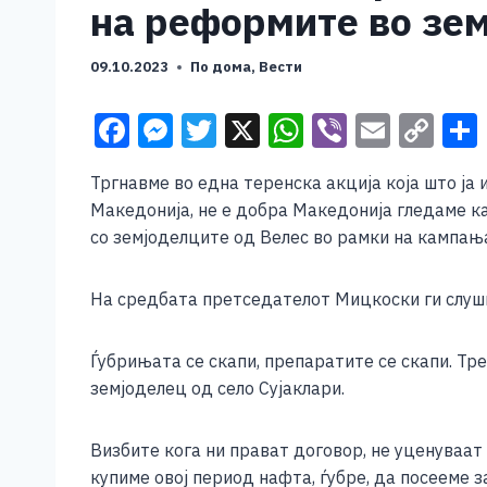
на реформите во зе
09.10.2023
По дома
,
Вести
F
M
T
X
W
Vi
E
C
a
e
wi
h
b
m
o
Тргнавме во една теренска акција која што ја
c
ss
tt
at
er
ai
p
Македонија, не е добра Македонија гледаме 
e
e
er
s
l
y
со земјоделците од Велес во рамки на кампања
b
n
A
Li
o
g
p
n
На средбата претседателот Мицкоски ги слушн
o
er
p
k
Ѓубрињата се скапи, препаратите се скапи. Тре
k
земјоделец од село Сујаклари.
Визбите кога ни прават договор, не уценуваат 
купиме овој период нафта, ѓубре, да посееме з