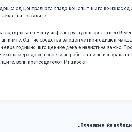
дршка од централната влада кон општините во износ од
 живот на граѓаните.
а поддршка во многу инфраструктурни проекти во Велес
пштините. Од тие средства за еден четиригодишен манда
они евра годишно, што цениме дека е навистина важно. Пр
ма намера да се посвети во работата и во испораката к
елците, вели претседателот Мицкоски.
S
h
ar
e
„Почнавме, ќе победи