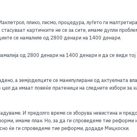
Макпетрол, плико, писмо, процедура, луѓето ги малтретира
 стасуваат картичките не се за сите, имаме дупли проблеми
циите се намалиле од 2800 денари на 1400 денари.
амалија од 2800 денари на 1400 денари и да се види тој 
адено, а земјоделците се манипулирани од актуелната вл
цел да имаат повеќе пратеници на следните избори за к
дуваме. И предолго време се зборува невистина и предол
рми, имаме план. Но, за да ги спроведеме тие реформи н
лесно ќе ги спроведеме тие реформи, додаде Мицкоски.