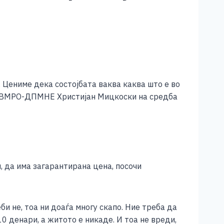
. Цениме дека состојбата ваква каква што е во
на ВМРО-ДПМНЕ Христијан Мицкоски на средба
н, да има загарантирана цена, посочи
и не, тоа ни доаѓа многу скапо. Ние треба да
0 денари, а житото е никаде. И тоа не вреди,