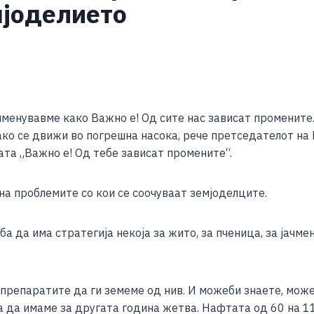
мјоделието
S
h
 именувавме како Важно е! Од сите нас зависат промените
ar
како се движи во погрешна насока, рече претседателот 
e
та „Важно е! Од тебе зависат промените“.
а проблемите со кои се соочуваат земјоделците.
ба да има стратегија некоја за жито, за пченица, за јачме
препаратите да ги земеме од нив. И можеби знаете, можеб
а да имаме за другата година жетва. Нафтата од 60 на 11