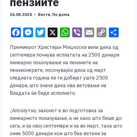
пензиите
26.08.2024
Вести
,
По дома
F
M
T
X
W
Vi
E
C
S
a
e
wi
h
b
m
o
h
Премиерот Христијан Мицкоски вели дека од
c
ss
tt
at
er
ai
p
ar
септември почнува исплатата на 2500 денари
e
e
er
s
l
y
e
линеарно покачување на пензиите на
b
n
A
Li
пензионерите, посочувајќи дека од март
следната година ќе ги добијат уште 2500
o
g
p
n
денари, што значи дека ова ветување на
o
er
p
k
Владата ќе биде исполнето.
k
„Апсолутно, законот е во подготовка за
линеарното покачување, а не како што беше до
сега, и за овој септември и за во март, така што
оние 5000 денари кои што беа ветени за