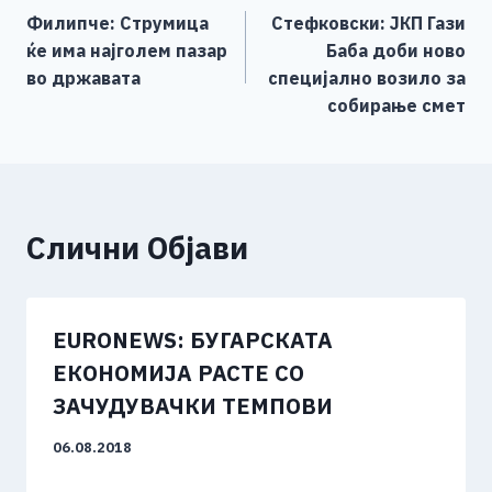
b
n
A
Li
Филипче: Струмица
Стефковски: ЈКП Гази
o
g
p
n
на
ќе има најголем пазар
Баба доби ново
o
er
p
k
напис
во државата
специјално возило за
k
собирање смет
Слични Објави
EURONEWS: БУГАРСКАТА
ЕКОНОМИЈА РАСТЕ СО
ЗАЧУДУВАЧКИ ТЕМПОВИ
06.08.2018