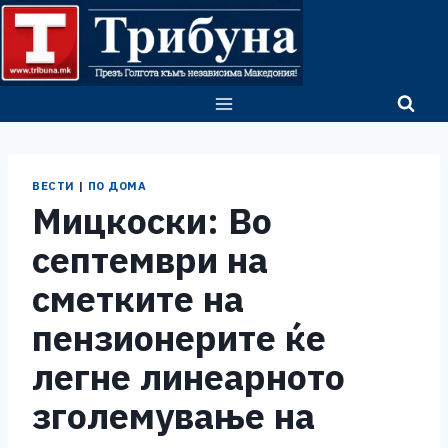
Skip
to
content
ВЕСТИ
|
ПО ДОМА
Мицкоски: Во
септември на
сметките на
пензионерите ќе
легне линеарното
зголемување на