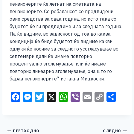
пензионерите ќе легнат на сметката на
пензионерите. Со ребалансот се предвидени
овие средства за оваа година, но исто така со
буџетот ќе ги предвидиме и за следната година.
Па ќе видиме, во зависност од тоа во каква
кондиција ќе биде буџетот ќе видиме какви
одлуки ќе носиме за следното усогласување во
септември дали ќе имаме повторно
процентуално зголемување, или ќе имаме
повторно линеарно зголемување, она што го
бараа пензионерите“, истакна Мицкоски.
F
M
T
X
W
Vi
E
C
S
a
e
wi
h
b
m
o
h
c
ss
tt
at
er
ai
p
ar
e
e
er
s
l
y
e
Навигација
ПРЕТХОДНО
СЛЕДНО