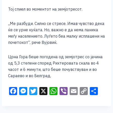
Тој спиел во моментот на земјотресот.
„Ме разбуди. Силно се стресе. Имав чувство дека
ќе се урне куќата. Но, важно е да нема паника
меѓу населението. Луѓето беа малку исплашени на
почетокот“, рече Вујовиќ.
Црна Гора беше погодена од земјотрес со јачина
од 5,3 степени според Рихтеровата скала во 4
часот и 6 минути, што беше почувствуван и во
Сараево и во Белград.
F
M
T
X
W
Vi
E
C
S
a
e
wi
h
b
m
o
h
c
ss
tt
at
er
ai
p
ar