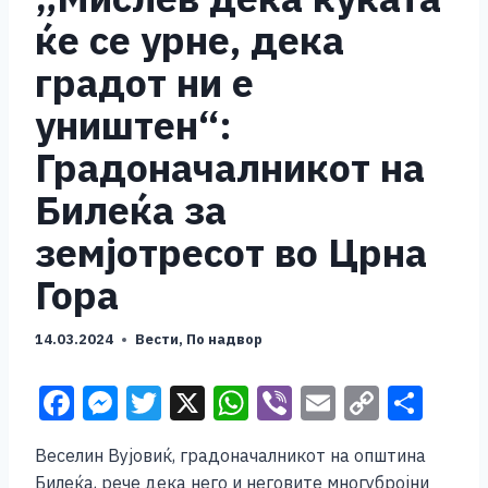
ќе се урне, дека
градот ни е
уништен“:
Градоначалникот на
Билеќа за
земјотресот во Црна
Гора
14.03.2024
Вести
,
По надвор
F
M
T
X
W
Vi
E
C
S
a
e
wi
h
b
m
o
h
Веселин Вујовиќ, градоначалникот на општина
c
ss
tt
at
er
ai
p
ar
Билеќа, рече дека него и неговите многубројни