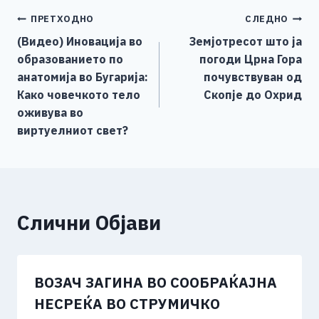
e
e
er
s
l
y
e
Навигација
ПРЕТХОДНО
СЛЕДНО
b
n
A
Li
(Видео) Иновација во
Земјотресот што ја
o
g
p
n
на
образованието по
погоди Црна Гора
o
er
p
k
напис
анатомија во Бугарија:
почувствуван од
k
Како човечкото тело
Скопје до Охрид
оживува во
виртуелниот свет?
Слични Објави
ВОЗАЧ ЗАГИНА ВО СООБРАЌАЈНА
НЕСРЕЌА ВО СТРУМИЧКО