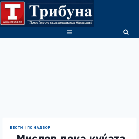
Skip
to
content
ВЕСТИ
|
ПО НАДВОР
„Мислев дека куќата