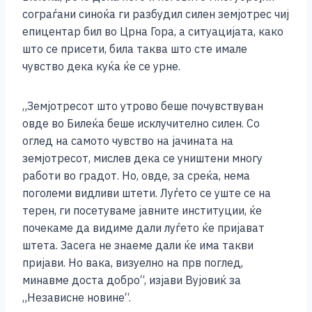
e
e
er
s
l
y
e
сограѓани синоќа ги разбудил силен земјотрес чиј
b
n
A
Li
епицентар бил во Црна Гора, а ситуацијата, како
што се присети, била таква што сте имале
o
g
p
n
чувство дека куќа ќе се урне.
o
er
p
k
k
„Земјотресот што утрово беше почувствуван
овде во Билеќа беше исклучително силен. Со
оглед на самото чувство на јачината на
земјотресот, мислев дека се уништени многу
работи во градот. Но, овде, за среќа, нема
поголеми видливи штети. Луѓето се уште се на
терен, ги посетуваме јавните институции, ќе
почекаме да видиме дали луѓето ќе пријават
штета. Засега не знаеме дали ќе има такви
пријави. Но вака, визуелно на прв поглед,
минавме доста добро“, изјави Вујовиќ за
„Независне новине“.