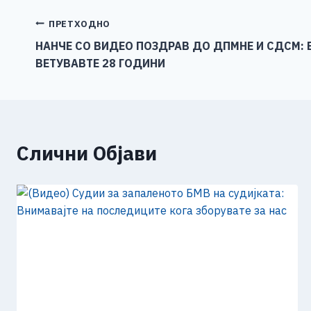
e
e
er
s
l
y
b
n
A
Li
Навигација
ПРЕТХОДНО
o
g
p
n
НАНЧЕ СО ВИДЕО ПОЗДРАВ ДО ДПМНЕ И СДСМ: 
на
ВЕТУВАВТЕ 28 ГОДИНИ
o
er
p
k
напис
k
Слични Објави