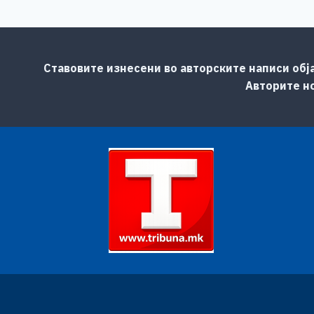
Ставовите изнесени во авторските написи обј
Авторите но