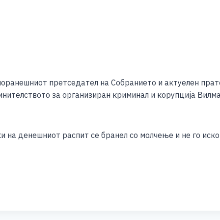
S
h
поранешниот претседател на Собранието и актуелен прат
ar
нителството за организиран криминал и корупција Вилма
e
 на денешниот распит се бранел со молчење и не го иско
S
h
ar