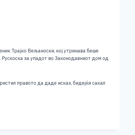
еник Трајко Вељаноски, кој утринава беше
 Рускоска за упадот во Законодавниот дом од
ристил правото да даде исказ, бидејќи сакал