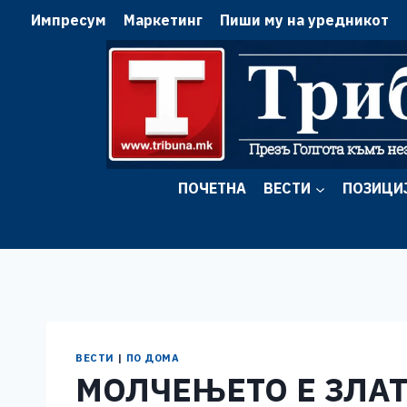
Skip
Импресум
Маркетинг
Пиши му на уредникот
to
content
ПОЧЕТНА
ВЕСТИ
ПОЗИЦИ
ВЕСТИ
|
ПО ДОМА
МОЛЧЕЊЕТО Е ЗЛАТ