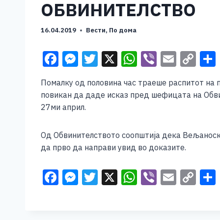
ОБВИНИТЕЛСТВО
16.04.2019
Вести
,
По дома
F
M
T
X
W
Vi
E
C
a
e
wi
h
b
m
o
Помалку од половина час траеше распитот на 
c
ss
tt
at
er
ai
p
повикан да даде исказ пред шефицата на Обви
e
e
er
s
l
y
27ми април.
b
n
A
Li
o
g
p
n
Од Обвинителството соопштија дека Вељаноски
да прво да направи увид во доказите.
o
er
p
k
k
F
M
T
X
W
Vi
E
C
a
e
wi
h
b
m
o
c
ss
tt
at
er
ai
p