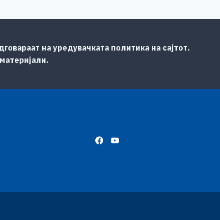
говараат на уредувачката политика на сајтот.
 материјали.