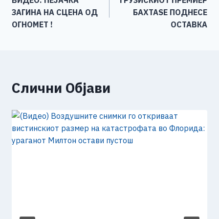
ВИДЕО: ПЕЈАЧКА
ГРУЗИСКИОТ ПРЕМИЕР
o
g
p
n
на
ЗАГИНА НА СЦЕНА ОД
БАХТАЅЕ ПОДНЕСЕ
o
er
p
k
напис
ОГНОМЕТ !
ОСТАВКА
k
Слични Објави