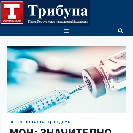
Skip
to
content
ВЕСТИ
|
ИСТАКНАТО
|
ПО ДОМА
МОН: ЗНАЧИТЕЛНО