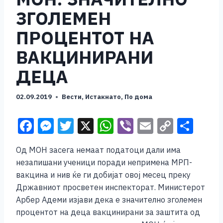
ЗГОЛЕМЕН
ПРОЦЕНТОТ НА
ВАКЦИНИРАНИ
ДЕЦА
02.09.2019
Вести
,
Истакнато
,
По дома
F
M
T
X
W
Vi
E
C
S
a
e
wi
h
b
m
o
h
Од МОН засега немаат податоци дали има
c
ss
tt
at
er
ai
p
ar
незапишани ученици поради непримена МРП-
e
e
er
s
l
y
e
вакцина и нив ќе ги добијат овој месец преку
b
n
A
Li
Државниот просветен инспекторат. Министерот
Арбер Адеми изјави дека е значително зголемен
o
g
p
n
процентот на деца вакцинирани за заштита од
o
er
p
k