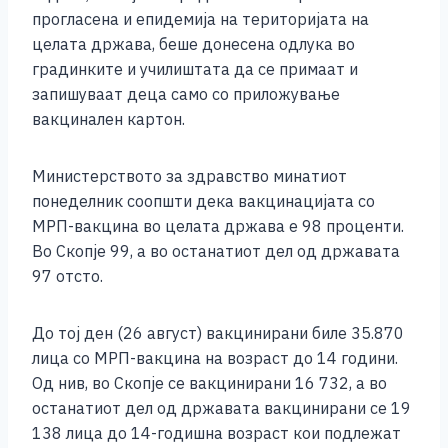
прогласена и епидемија на територијата на
целата држава, беше донесена одлука во
градинките и училиштата да се примаат и
запишуваат деца само со приложување
вакцинален картон.
Министерството за здравство минатиот
понеделник соопшти дека вакцинацијата со
МРП-вакцина во целата држава е 98 проценти.
Во Скопје 99, а во останатиот дел од државата
97 отсто.
До тој ден (26 август) вакцинирани биле 35.870
лица со МРП-вакцина на возраст до 14 години.
Од нив, во Скопје се вакцинирани 16 732, а во
останатиот дел од државата вакцинирани се 19
138 лица до 14-годишна возраст кои подлежат