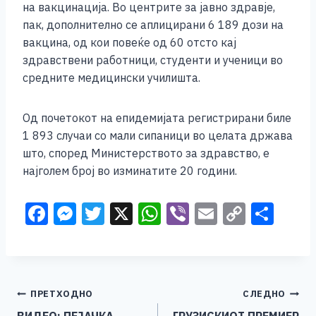
на вакцинација. Во центрите за јавно здравје,
пак, дополнително се аплицирани 6 189 дози на
вакцина, од кои повеќе од 60 отсто кај
здравствени работници, студенти и ученици во
средните медицински училишта.
Од почетокот на епидемијата регистрирани биле
1 893 случаи со мали сипаници во целата држава
што, според Министерството за здравство, е
најголем број во изминатите 20 години.
F
M
T
X
W
Vi
E
C
S
a
e
wi
h
b
m
o
h
c
ss
tt
at
er
ai
p
ar
e
e
er
s
l
y
e
Навигација
ПРЕТХОДНО
СЛЕДНО
b
n
A
Li