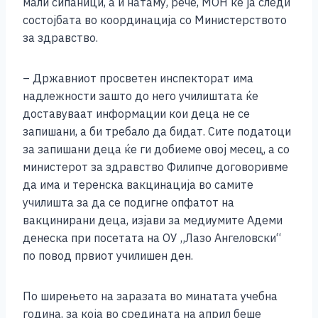
мали сипаници, а и натаму, рече, МОН ќе ја следи
k
состојбата во координација со Министерството
за здравство.
– Државниот просветен инспекторат има
надлежности зашто до него училиштата ќе
доставуваат информации кои деца не се
запишани, а би требало да бидат. Сите податоци
за запишани деца ќе ги добиеме овој месец, а со
министерот за здравство Филипче договоривме
да има и теренска вакцинација во самите
училишта за да се подигне опфатот на
вакцинирани деца, изјави за медиумите Адеми
денеска при посетата на ОУ „Лазо Ангеловски“
по повод првиот училишен ден.
По ширењето на заразата во минатата учебна
година, за која во средината на април беше