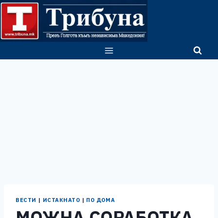
Skip
to
content
ВЕСТИ
|
ИСТАКНАТО
|
ПО ДОМА
МОЖНА СОРАБОТКА