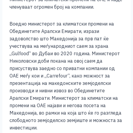
членуваат огромен број на компании.
Воедно министерот за климатски промени на
Обединетите Арапски Емирати, изрази
задоволство што Македонија за прв пат ќе
учествува на меѓународниот саем за храна
„Gulfood“ во Дубаи во 2020 година. Министерот
Николовски доби покана на овој саем да
присуствува заедно со приватни компании од
ОАЕ меѓу кои и „Carrefour“, како можност за
презентација на македонските земјоделски
производи и нивни извоз во Обединетите
Арапски Емирати. Министерот за климатски на
промени на ОАЕ најави и негова посета на
Македонија, во рамки на која што ќе го разгледа
слободното земјоделско земјиште и можноста за
инвестиции.