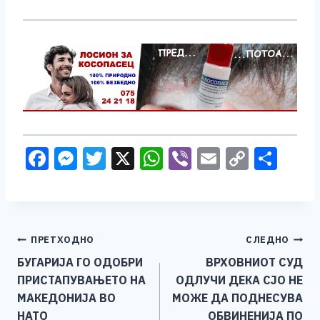
F
M
T
X
W
Vi
E
C
S
a
e
wi
h
b
m
o
h
c
ss
tt
at
er
ai
p
ar
e
e
er
s
l
y
e
Навигација
ПРЕТХОДНО
СЛЕДНО
b
n
A
Li
БУГАРИЈА ГО ОДОБРИ
ВРХОВНИОТ СУД
o
g
p
n
на
ПРИСТАПУВАЊЕТО НА
ОДЛУЧИ ДЕКА СЈО НЕ
o
er
p
k
напис
МАКЕДОНИЈА ВО
МОЖЕ ДА ПОДНЕСУВА
k
НАТО
ОБВИНЕНИЈА ПО