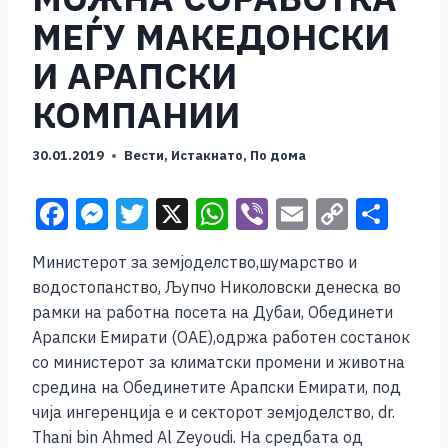
МЕЃУ МАКЕДОНСКИ
И АРАПСКИ
КОМПАНИИ
30.01.2019
Вести
,
Истакнато
,
По дома
F
M
T
X
W
Vi
E
C
S
a
e
wi
h
b
m
o
h
Министерот за земјоделство,шумарство и
c
ss
tt
at
er
ai
p
ar
водостопанство, Љупчо Николовски денеска во
e
e
er
s
l
y
e
рамки на работна посета на Дубаи, Обединети
b
n
A
Li
Арапски Емирати (OAЕ),одржа работен состанок
со министерот за климатски промени и животна
o
g
p
n
средина на Обединетите Арапски Емирати, под
o
er
p
k
чија ингеренција е и секторот земјоделство, dr.
k
Thani bin Ahmed Al Zeyoudi. На средбата од