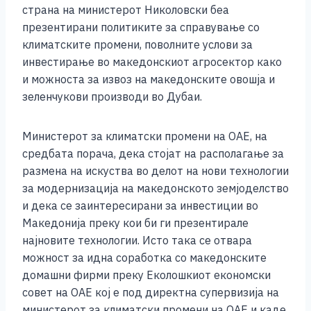
страна на министерот Николовски беа
презентирани политиките за справување со
климатските промени, поволните услови за
инвестирање во македонскиот агросектор како
и можноста за извоз на македонските овошја и
зеленчукови производи во Дубаи.
Министерот за климатски промени на ОАЕ, на
средбата порача, дека стојат на располагање за
размена на искуства во делот на нови технологии
за модернизација на македонското земјоделство
и дека се заинтересирани за инвестиции во
Македонија преку кои би ги презентирале
најновите технологии. Исто така се отвара
можност за идна соработка со македонските
домашни фирми преку Еколошкиот економски
совет на ОАЕ кој е под директна супервизија на
министерот за климатски промени на ОАЕ и каде