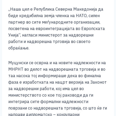
„Наша цел е Република Северна Македонија да
биде кредибилна земја членка на НАТО, силен
партнер во сите меѓународните организации,
посветена на евроинтеграцијата во Европската
Унија“, нагласи министерот за надворешни
работи и надворешна трговија во своето
обраќање.
Муцунски се осврна и на новите надлежности на
МНРНТ во делот на надворешната трговија и во
таа насока тој информираше дека во финална
фаза е изработката на нацрт верзија на Законот
за надворешни работи, кој има цел во
министерството со кое тој раководи да ги
интегрира сите формални надлежности
поврзани со надворешната трговија, со што ќе ги
направи дипломатско – конзуларни