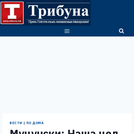
Skip
to
content
ВЕСТИ
|
ПО ДОМА
Муцунски: Наша цел