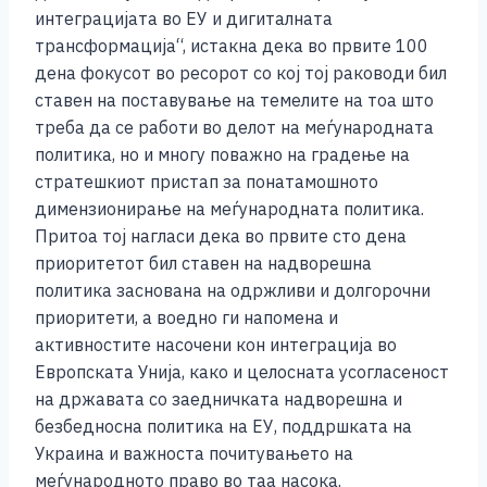
o
g
p
n
интеграцијата во ЕУ и дигиталната
o
er
p
k
трансформација“, истакна дека во првите 100
k
дена фокусот во ресорот со кој тој раководи бил
ставен на поставување на темелите на тоа што
треба да се работи во делот на меѓународната
политика, но и многу поважно на градење на
стратешкиот пристап за понатамошното
димензионирање на меѓународната политика.
Притоа тој нагласи дека во првите сто дена
приоритетот бил ставен на надворешна
политика заснована на одржливи и долгорочни
приоритети, а воедно ги напомена и
активностите насочени кон интеграција во
Европската Унија, како и целосната усогласеност
на државата со заедничката надворешна и
безбедносна политика на ЕУ, поддршката на
Украина и важноста почитувањето на
меѓународното право во таа насока.