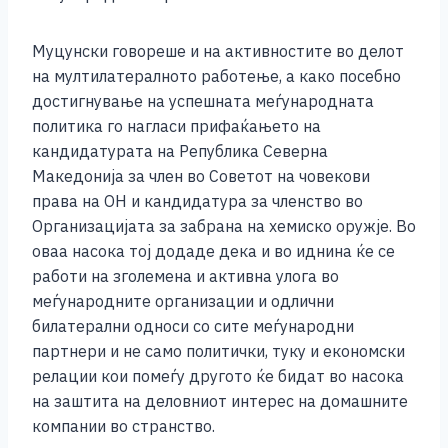
Муцунски говореше и на активностите во делот
на мултилатералното работење, а како посебно
достигнување на успешната меѓународната
политика го нагласи прифаќањето на
кандидатурата на Република Северна
Македонија за член во Советот на човекови
права на ОН и кандидатура за членство во
Организацијата за забрана на хемиско оружје. Во
оваа насока тој додаде дека и во иднина ќе се
работи на зголемена и активна улога во
меѓународните организации и одлични
билатерални односи со сите меѓународни
партнери и не само политички, туку и економски
релации кои помеѓу другото ќе бидат во насока
на заштита на деловниот интерес на домашните
компании во странство.