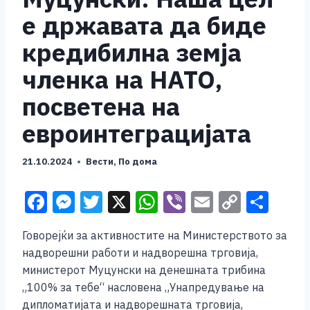
е државата да биде
кредибилна земја
членка на НАТО,
посветена на
евроинтеграцијата
21.10.2024
Вести
,
По дома
F
M
T
X
W
Vi
E
C
S
a
e
wi
h
b
m
o
h
Говорејќи за активностите на Министерството за
c
ss
tt
at
er
ai
p
ar
надворешни работи и надворешна трговија,
e
e
er
s
l
y
e
министерот Муцунски на денешната трибина
b
n
A
Li
„100% за тебе“ насловена „Унапредување на
дипломатијата и надворешната трговија,