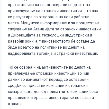
претставништва поангажирани во делот на
привлекување на странски инвестиции, што пак
ќе резултира со отворање на нови работни
места. Муцунски информираше и за процесот на
спојување на Агенцијата за странски инвестиции
и Дирекцијата за технолошки индустриски и
развојни зони, а Министерството ќе остане да
биде креатор на политиките во делот на
надворешната трговија и странски инвестиции.
Тој се осврна и на активностите во делот на
привлекување странски инвестиции во чии
рамки во изминатиот период се остварени
средби со приватни компании и стопански
комари, каде дел од приватните компании веќе
пројавиле интерес за инвестирање во нашата
држава.