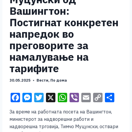
Вашингтон:
Постигнат конкретен
напредок во
преговорите за
намалување на
тарифите
30.05.2025
Вести
,
По дома
F
M
T
X
W
Vi
E
C
S
a
e
wi
h
b
m
o
h
За време на работната посета на Вашингтон,
c
ss
tt
at
er
ai
p
ar
министерот за надворешни работи и
e
e
er
s
l
y
e
надворешна трговија, Тимчо Муцунски, оствари