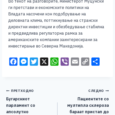
Во текот на разговорите, министерот Муцунски
ги претстави и економските политики на
Владата насочени кон подобрување на
деловната клима, поттикнување на странски
директни инвестиции и обезбедување стабилна
и предвидлива регулаторна рамка за
американските компании заинтересирани за
инвестирање во Северна Македонија.
F
M
T
X
W
Vi
E
C
S
a
e
wi
h
b
m
o
h
c
ss
tt
at
er
ai
p
ar
e
e
er
s
l
y
e
Навигација
ПРЕТХОДНО
СЛЕДНО
b
n
A
Li
Бугарскиот
Пациентите со
o
g
p
n
на
парламент со
мултипла склероза
o
er
p
k
напис
апсолутно
бараат пристап до