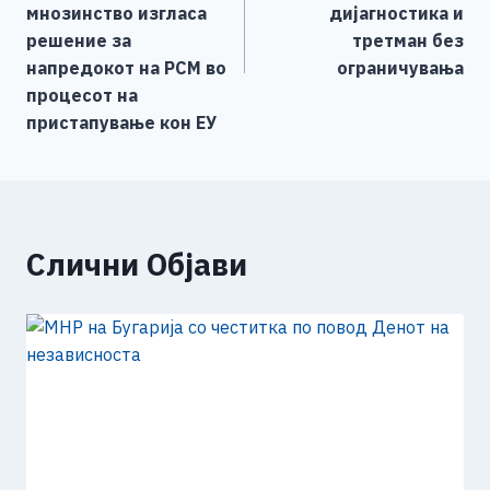
k
мнозинство изгласа
дијагностика и
решение за
третман без
напредокот на РСМ во
ограничувања
процесот на
пристапување кон ЕУ
Слични Објави