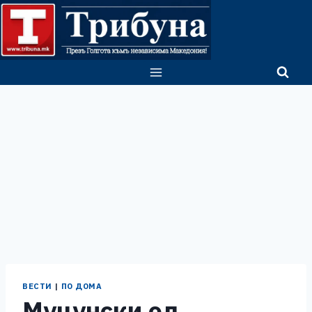
Skip
to
content
ВЕСТИ
|
ПО ДОМА
Муцунски од