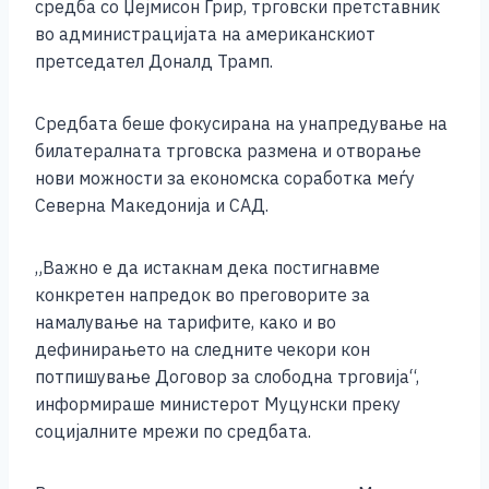
b
n
A
Li
средба со Џејмисон Грир, трговски претставник
во администрацијата на американскиот
o
g
p
n
претседател Доналд Трамп.
o
er
p
k
k
Средбата беше фокусирана на унапредување на
билатералната трговска размена и отворање
нови можности за економска соработка меѓу
Северна Македонија и САД.
„Важно е да истакнам дека постигнавме
конкретен напредок во преговорите за
намалување на тарифите, како и во
дефинирањето на следните чекори кон
потпишување Договор за слободна трговија“,
информираше министерот Муцунски преку
социјалните мрежи по средбата.