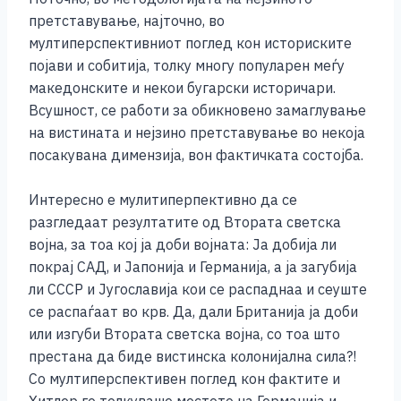
претставување, најточно, во
мултиперспективниот поглед кон историските
појави и собитија, толку многу популарен меѓу
македонските и некои бугарски историчари.
Всушност, се работи за обикновено замаглување
на вистината и нејзино претставување во некоја
посакувана димензија, вон фактичката состојба.
Интересно е мулитиперпективно да се
разгледаат резултатите од Втората светска
војна, за тоа кој ја доби војната: Ја добија ли
покрај САД, и Јапонија и Германија, а ја загубија
ли СССР и Југославија кои се распаднаа и сеуште
се распаѓаат во крв. Да, дали Британија ја доби
или изгуби Втората светска војна, со тоа што
престана да биде вистинска колонијална сила?!
Со мултиперспективен поглед кон фактите и