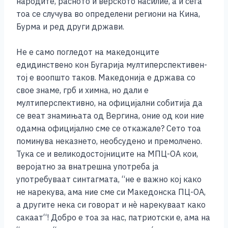
народите, расното и верското насилие, а и сега
тоа се случува во определени региони на Кина,
Бурма и ред други држави.
Не е само погледот на македонците
едидинствено кон Бугарија мултиперспективен-
тој е воопшто таков. Македонија е држава со
свое знаме, грб и химна, но дали е
мултиперспективно, на официјални собитија да
се веат знамињата од Вергина, оние од кои ние
одамна официјално сме се откажале? Сето тоа
поминува неказнето, необсудено и премолчено.
Тука се и великодостојниците на МПЦ-ОА кои,
веројатно за внатрешна употреба ја
употребуваат синтагмата, “не е важно кој како
не нарекува, ама ние сме си Македонска ПЦ-ОА,
а другите нека си говорат и нѐ нарекуваат како
сакаат“! Добро е тоа за нас, патриотски е, ама на