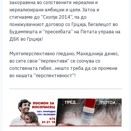
закоравена во сопствените нереални и
нереализирани амбиции и цели. Затоа и
стигнавме до “Скопје 2014“, па до
понижувачкиот договор со Грција, бегалецот во
Будимпешта и “преселбата“ на Петата управа на
ДБК во Грција!
Мултиперспективно гледано, Македонија денес,
во сите свои “перпективи“ се соочува со
сопствената гибел…нешто треба да се промени
во нашата “перспективност“!