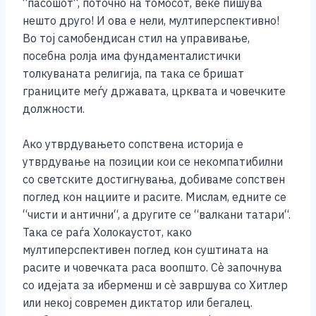
“пасошот“, поточно на томосот, веќе пишува
нешто друго! И ова е нели, мултиперспективно!
Во тој самобендисан стил на управивање,
посебна ролја има фундаменталистички
толкуваната религија, па така се бришат
границите меѓу државата, црквата и човечките
должности.
Ако утврдувањето сопствена историја е
утврдување на позиции кои се некомпатибилни
со светските достигнувања, добиваме сопствен
поглед кон нациите и расите. Мислам, едните се
“чисти и антични“, а другите се “валкани татари“.
Така се раѓа Холокаустот, како
мултиперспективен поглед кон суштината на
расите и човечката раса воопшто. Сѐ започнува
со идејата за иберменш и сѐ завршува со Хитлер
или некој современ диктатор или бегалец.