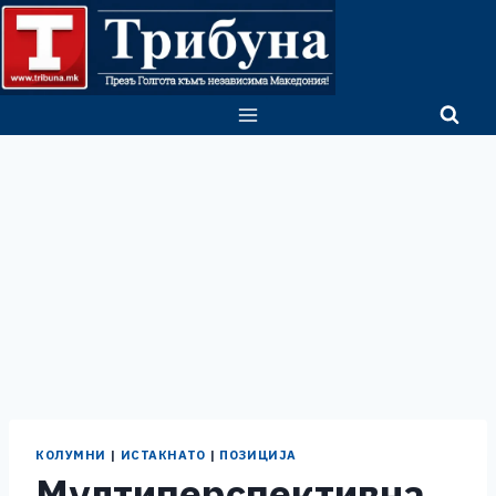
Skip
to
content
КОЛУМНИ
|
ИСТАКНАТО
|
ПОЗИЦИЈА
Мултиперспективна