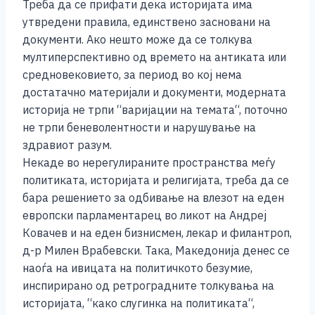
Треба да се прифати дека историјата има
утвредени правила, единствено засновани на
документи. Ако нешто може да се толкува
мултиперспективно од времето на антиката или
средновековието, за период во кој нема
достатачно материјали и документи, модерната
историја не трпи “варијации на темата“, поточно
не трпи беневолентности и нарушување на
здравиот разум.
Некаде во нерегулираните пространства меѓу
политиката, историјата и религијата, треба да се
бара решението за одбивање на влезот на еден
европски парламентарец во ликот на Андреј
Ковачев и на еден бизнисмен, лекар и филантроп,
д-р Милен Врабевски. Така, Македонија денес се
наоѓа на ивицата на политичкото безумие,
инспирирано од ретроградните толкувања на
историјата, “како слугинка на политиката“,