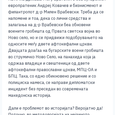
европратеник Андреј Ковачев и бизнисменот и
филантропот д-р Милен Врабевски. Треба да се
напомене и тоа, дека со лични средства и
залагања на д-р Врабевски беа обновени
воените гробишта од Првата светска војна во
Ново село, но и се придвижи подобрувањето на
односите меѓу двете афтокефални цркви.
Двајцата доаѓаа на бугарските воени гробишта
во струмичко Ново Село, на панахида која ја
одржаа владици и свештеници од двете
афтокефални православни цркви, МПЦ-ОА и
БПЦ. Така, со едно обикновено решение и со
полициска намеса, се направи дипломатски
инцидент без преседан во современата
македонска историја.
Дали е проблемот во историјата? Веројатно да!
Поточно, во методологијата на нејзиното