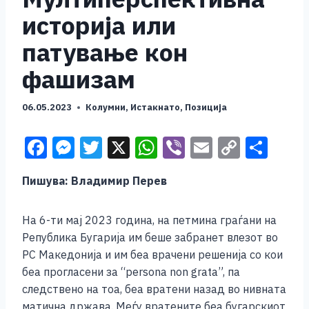
историja или
патување кон
фашизам
06.05.2023
Колумни
,
Истакнато
,
Позиција
F
M
T
X
W
Vi
E
C
S
a
e
wi
h
b
m
o
h
Пишува: Владимир Перев
c
ss
tt
at
er
ai
p
ar
e
e
er
s
l
y
e
На 6-ти мај 2023 година, на петмина граѓани на
b
n
A
Li
Република Бугарија им беше забранет влезот во
o
g
p
n
РС Македонија и им беа врачени решенија со кои
беа прогласени за “persona non grata”, па
o
er
p
k
следствено на тоа, беа вратени назад во нивната
k
матична држава. Меѓу вратените беа бугарскиот