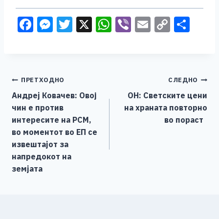
F
M
T
X
W
Vi
E
C
S
a
e
wi
h
b
m
o
h
c
ss
tt
at
er
ai
p
ar
e
e
er
s
l
y
e
Навигација
ПРЕТХОДНО
СЛЕДНО
b
n
A
Li
Андреј Ковачев: Овоj
ОН: Светските цени
o
g
p
n
на
чин е против
на храната повторно
o
er
p
k
напис
интересите на РСМ,
во пораст
k
во моментот во ЕП се
извештајот за
напредокот на
земјата