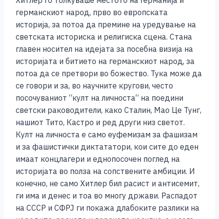
Хитлер го толкуваше местото на Германија и
германскиот народ, прво во европската
историја, за потоа да премине на уредување на
светската историска и религиска сцена. Стана
главен носител на идејата за посебна визија на
историјата и битието на германскиот народ, за
потоа да се претвори во божество. Тука може да
се говори и за, во научните кругови, често
посочуваниот “култ на личноста“ на поедини
светски раководители, како Сталин, Мао Це Тунг,
нашиот Тито, Кастро и ред други низ светот.
Култ на личноста е само еуфемизам за фашизам
и за фашистички диктататори, кои сите до еден
имаат концлагери и еднопосочен поглед на
историјата во полза на сопствените амбиции. И
конечно, не само Хитлер бил расист и антисемит,
ги има и денес и тоа во многу држави. Распадот
на СССР и СФРЈ ги покажа длабоките разлики на