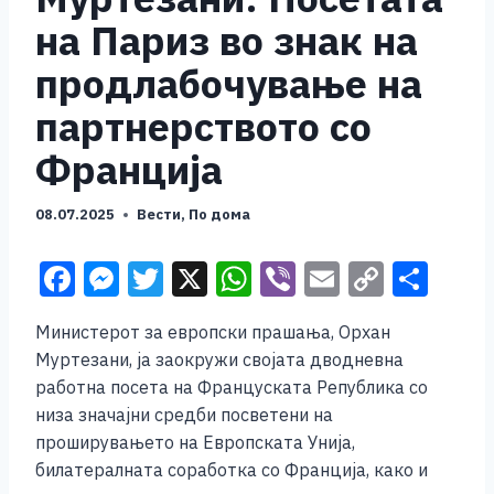
на Париз во знак на
продлабочување на
партнерството со
Франција
08.07.2025
Вести
,
По дома
F
M
T
X
W
Vi
E
C
S
a
e
wi
h
b
m
o
h
Министерот за европски прашања, Орхан
c
ss
tt
at
er
ai
p
ar
Муртезани, ја заокружи својата дводневна
e
e
er
s
l
y
e
работна посета на Француската Република со
b
n
A
Li
низа значајни средби посветени на
проширувањето на Европската Унија,
o
g
p
n
билатералната соработка со Франција, како и
o
er
p
k