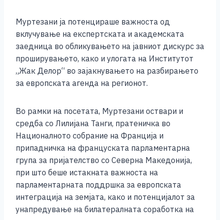
Муртезани ја потенцираше важноста од
вклучување на експертската и академската
заедница во обликувањето на јавниот дискурс за
проширувањето, како и улогата на Институтот
„Жак Делор“ во зајакнувањето на разбирањето
за европската агенда на регионот.
Во рамки на посетата, Муртезани оствари и
средба со Лилијана Танги, пратеничка во
Националното собрание на Франција и
припадничка на француската парламентарна
група за пријателство со Северна Македонија,
при што беше истакната важноста на
парламентарната поддршка за европската
интеграција на земјата, како и потенцијалот за
унапредување на билатералната соработка на