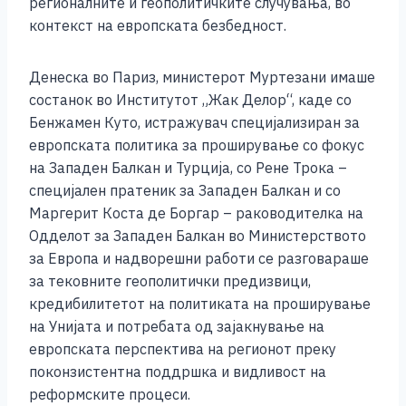
регионалните и геополитичките случувања, во
k
контекст на европската безбедност.
Денеска во Париз, министерот Муртезани имаше
состанок во Институтот „Жак Делор“, каде со
Бенжамен Куто, истражувач специјализиран за
европската политика за проширување со фокус
на Западен Балкан и Турција, со Рене Трока –
специјален пратеник за Западен Балкан и со
Маргерит Коста де Боргар – раководителка на
Одделот за Западен Балкан во Министерството
за Европа и надворешни работи се разговараше
за тековните геополитички предизвици,
кредибилитетот на политиката на проширување
на Унијата и потребата од зајакнување на
европската перспектива на регионот преку
поконзистентна поддршка и видливост на
реформските процеси.