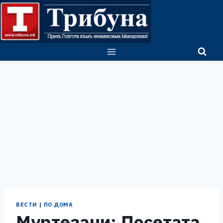
Skip
to
content
ВЕСТИ
|
ПО ДОМА
Муртезани: Посетата