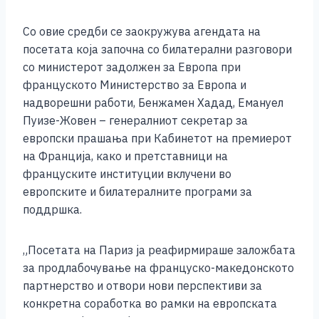
Со овие средби се заокружува агендата на
посетата која започна со билатерални разговори
со министерот задолжен за Европа при
француското Министерство за Европа и
надворешни работи, Бенжамен Хадад, Емануел
Пуизе-Жовен – генералниот секретар за
европски прашања при Кабинетот на премиерот
на Франција, како и претставници на
француските институции вклучени во
европските и билатералните програми за
поддршка.
„Посетата на Париз ја реафирмираше заложбата
за продлабочување на француско-македонското
партнерство и отвори нови перспективи за
конкретна соработка во рамки на европската