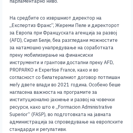
парламентарно ниво.
На средбите со извршниот директор на
„Експертиз Франс“, Жереми Пеле и директорот
за Европа при Француската агенција за развој
(AFD), Сирил Белје, беа разгледани можностите
за натамошно унапредување на соработката
преку мобилизирање на финансиски
инструменти и грантови достапни преку AFD,
PROPARKO и Expertise France, како и во
согласност со билатералниот договор потпишан
меѓу двете влади во 2021 година. Особено беше
нагласена важноста на програмите за
институционално јакнење и развој на човечки
ресурси, како што е „Formacion Administrative
Superior“ (FASP), во подготовката на јавната
администрација за спроведување на европските
стандарди и регулативи.