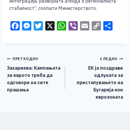
интеграција, развојната агенда и регионалната
стабилност“, соопшти Министерството.
F
M
T
X
W
Vi
E
C
S
a
e
wi
h
b
m
o
h
c
ss
tt
at
er
ai
p
ar
e
e
er
s
l
y
e
Навигација
ПРЕТХОДНО
СЛЕДНО
b
n
A
Li
Захариева: Кампањата
ЕК ја поздрави
o
g
p
n
на
за еврото треба да
одлуката за
o
er
p
k
напис
одговори на сите
пристапувањето на
k
прашања
Бугарија кон
еврозоната