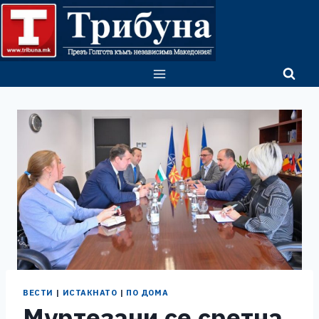
Skip
to
content
ВЕСТИ
|
ИСТАКНАТО
|
ПО ДОМА
Муртезани се сретна