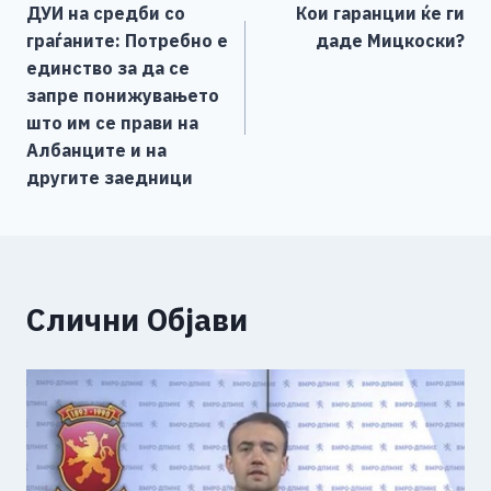
ДУИ на средби со
Кои гаранции ќе ги
o
g
p
n
на
граѓаните: Потребно е
даде Мицкоски?
o
er
p
k
напис
единство за да се
k
запре понижувањето
што им се прави на
Албанците и на
другите заедници
Слични Објави