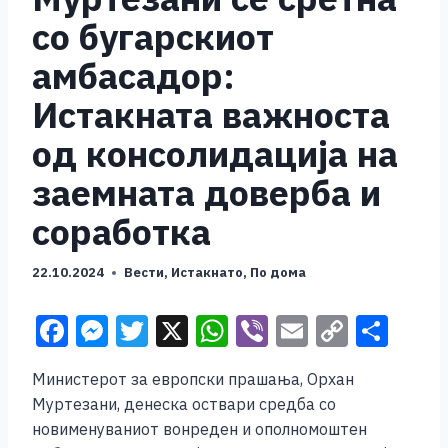
со бугарскиот
амбасадор:
Истакната важноста
од консолидација на
заемната доверба и
соработка
22.10.2024
Вести
,
Истакнато
,
По дома
F
M
T
X
W
Vi
E
C
S
a
e
wi
h
b
m
o
h
Министерот за европски прашања, Орхан
c
ss
tt
at
er
ai
p
ar
Муртезани, денеска оствари средба со
e
e
er
s
l
y
e
новименуваниот вонреден и ополномоштен