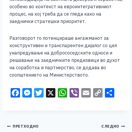
особено во контекст на евроинтегративниот
процес, на кој треба да се гледа како на
заеднички стратешки приоритет.
Разговорот го потенцираше ангажманот за
конструктивен и транспарентен дијалог со цел
унапредување на добрососедските односи и
решавање на заедничките предизвици во духот
на соработка и партнерство, се додава во
соопштението на Министерството.
F
M
T
X
W
Vi
E
C
S
a
e
wi
h
b
m
o
h
c
ss
tt
at
er
ai
p
ar
e
e
er
s
l
y
e
Навигација
ПРЕТХОДНО
СЛЕДНО
b
n
A
Li