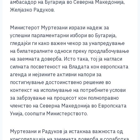
b
n
A
Li
амбасадор на Бугарија во Северна Македонија,
Желјазко Радуков.
o
g
p
n
o
er
p
k
Министерот Муртезани изрази надеж за
k
успешни парламентарни избори во Бугарија,
гледајќи ги како важен чекор за унапредување
на билатералните односи преку продлабочување
на заемната доверба. Исто така, тој ја нагласи
силната посветеност на Владата кон европската
агенда и нејзините активни напори за
постигнување достоинствено решение во
контекст на исполнување на потребните услови
за забрзување на процесот кон полноправно
членство на Северна Македонија во Европската
Унија, соопшти Министерството.
Муртезани и Радуков ја истакнаа важноста од
консолидација на заемната доверба и соработка,