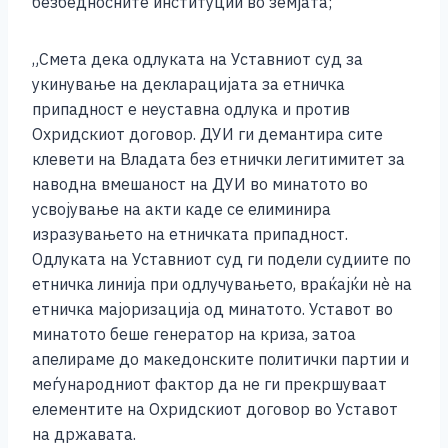
безбедносните институции во земјата;
„Смета дека одлуката на Уставниот суд за
укинување на декларацијата за етничка
припадност е неуставна одлука и против
Охридскиот договор. ДУИ ги демантира сите
клевети на Владата без етнички легитимитет за
наводна вмешаност на ДУИ во минатото во
усвојување на акти каде се елиминира
изразувањето на етничката припадност.
Одлуката на Уставниот суд ги подели судиите по
етничка линија при одлучувањето, враќајќи нè на
етничка мајоризација од минатото. Уставот во
минатото беше генератор на криза, затоа
апелираме до македонските политички партии и
меѓународниот фактор да не ги прекршуваат
елементите на Охридскиот договор во Уставот
на државата.