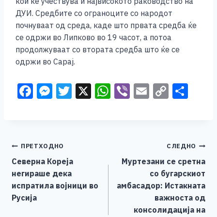
кои ќе учествува и највисокото раководство на
ДУИ. Средбите со ограноците со народот
почнуваат од среда, каде што првата средба ќе
се одржи во Липково во 19 часот, а потоа
продолжуваат со втората средба што ќе се
одржи во Сарај.
F
M
T
X
W
Vi
E
C
S
a
e
wi
h
b
m
o
h
c
ss
tt
at
er
ai
p
ar
e
e
er
s
l
y
e
Навигација
ПРЕТХОДНО
СЛЕДНО
b
n
A
Li
Северна Кореја
Муртезани се сретна
o
g
p
n
на
негираше дека
со бугарскиот
o
er
p
k
напис
испратила војници во
амбасадор: Истакната
k
Русија
важноста од
консолидација на