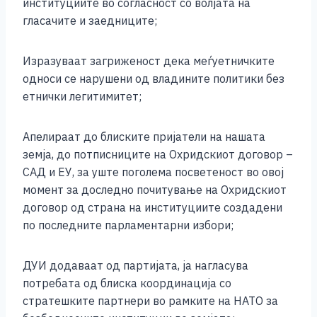
институциите во согласност со волјата на
гласачите и заедниците;
Изразуваат загриженост дека меѓуетничките
односи се нарушени од владините политики без
етнички легитимитет;
Апелираат до блиските пријатели на нашата
земја, до потписниците на Охридскиот договор –
САД и ЕУ, за уште поголема посветеност во овој
момент за доследно почитување на Охридскиот
договор од страна на институциите создадени
по последните парламентарни избори;
ДУИ додаваат од партијата, ја нагласува
потребата од блиска координација со
стратешките партнери во рамките на НАТО за