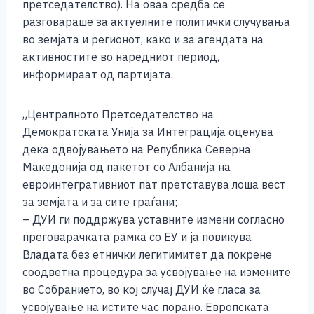
b
n
A
Li
претседателство). На оваа средба се
разговараше за актуелните политички случувања
o
g
p
n
во земјата и регионот, како и за агендата на
o
er
p
k
активностите во наредниот период,
k
информираат од партијата.
„Централното Претседателство на
Демократската Унија за Интеграција оценува
дека одвојувањето на Република Северна
Македонија од пакетот со Албанија на
евроинтегративниот пат претставува лоша вест
за земјата и за сите граѓани;
– ДУИ ги поддржува уставните измени согласно
преговарачката рамка со ЕУ и ја повикува
Владата без етнички легитимитет да покрене
соодветна процедура за усвојување на измените
во Собранието, во кој случај ДУИ ќе гласа за
усвојување на истите час порано. Европската