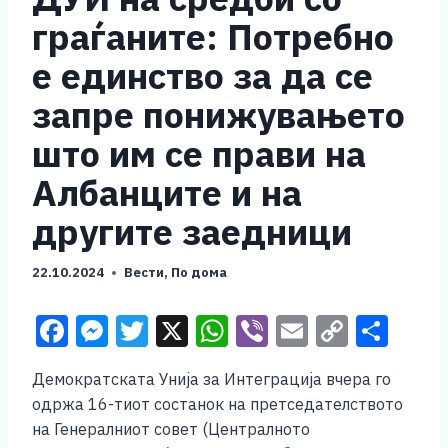
граѓаните: Потребно
е единство за да се
запре понижувањето
што им се прави на
Албанците и на
другите заедници
22.10.2024
Вести
,
По дома
F
M
T
X
W
Vi
E
C
S
a
e
wi
h
b
m
o
h
Демократската Унија за Интеграција вчера го
c
ss
tt
at
er
ai
p
ar
одржа 16-тиот состанок на претседателството
e
e
er
s
l
y
e
на Генералниот совет (Централното