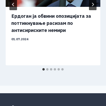
Ердоган ја обвини опозицијата за
поттикнување расизам по
антисириските немири
01.07.2024