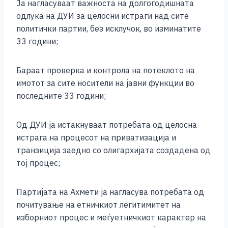
Ја нагласуваат важноста на долгогодишната
одлука на ДУИ за целосни истраги над сите
политички партии, без исклучок, во изминатите
33 години;
Бараат проверка и контрола на потеклото на
имотот за сите носители на јавни функции во
последните 33 години;
Од ДУИ ја истакнуваат потребата од целосна
истрага на процесот на приватизација и
транзиција заедно со олигархијата создадена од
тој процес;
Партијата на Ахмети ја нагласува потребата од
почитување на етничкиот легитимитет на
изборниот процес и меѓуетничкиот карактер на