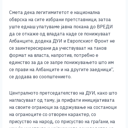
Смета дека легитимитетот е национална
обврска на сите избрани претставници, затоа
уште еднаш упатуваме јавна покана до ВРЕДИ
да се откаже од владата каде се понижуваат
Албанците, додека ДУИ и Европскиот Фронт не
се заинтересирани да учествуваат на таков
формат на власта, напротив, потребно е
единство за да се запре понижувањето што им
се прави на Албанците и на другите заедници“,
се додава во соопштението.
Централното претседателство на ДУИ, како што
нагласуваат од таму, ја прифати иницијативата
на своите ограноци за одржување на состаноци
на ограноците со отворен карактер, со
присуство на народ, со присуство на граѓани, на