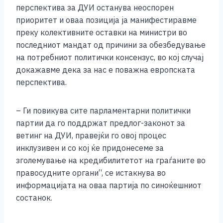
перспектива за ДУИ останува неоспорен
приоритет и оваа позиција ја манифестиравме
преку колективните оставки на министри во
последниот мандат од причини за обезбедување
на потребниот политички консензус, во кој случај
докажавме дека за нас е поважна европската
перспектива.
– Ги повикува сите парламентарни политички
партии да го поддржат предлог-законот за
ветинг на ДУИ, правејќи го овој процес
инклузивен и со кој ќе придонесеме за
зголемување на кредибилитетот на граѓаните во
правосудните органи“, се истакнува во
информацијата на оваа партија по синоќешниот
состанок.