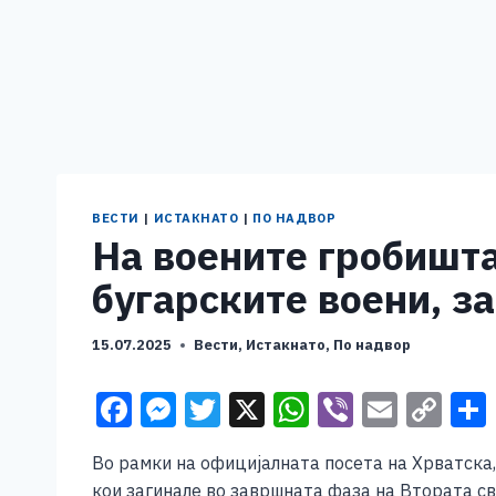
ВЕСТИ
|
ИСТАКНАТО
|
ПО НАДВОР
На воените гробишта
бугарските воени, за
15.07.2025
Вести
,
Истакнато
,
По надвор
F
M
T
X
W
Vi
E
C
a
e
wi
h
b
m
o
Во рамки на официјалната посета на Хрватска,
c
ss
tt
at
er
ai
p
кои загинале во завршната фаза на Втората св