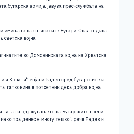
та бугарска армија, јавува прес-службата на
и имињата на загинатите Бугари. Оваа година
 светска војна.
агинатите во Домовинската војна на Хрватска
и и Хрвати“, изјави Радев пред бугарските и
ата татковина е потсетник дека добра војна
рижата за одржувањето на Бугарските воени
иако тоа денес е многу тешко“, рече Радев и