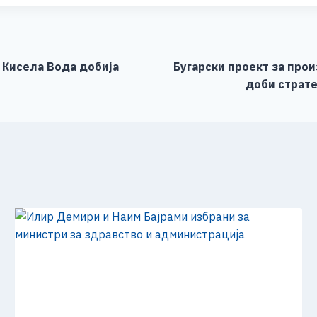
ar
e
 Кисела Вода добија
Бугарски проект за прои
доби страте