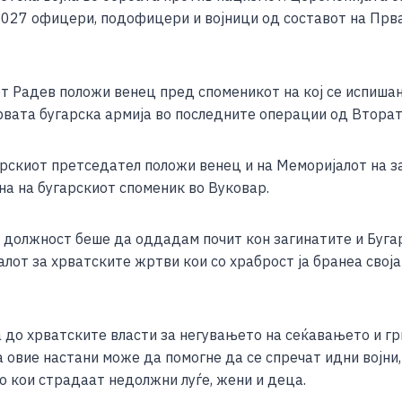
e
.027 офицери, подофицери и војници од составот на Прва
т Радев положи венец пред споменикот на кој се испишан
вата бугарска армија во последните операции од Втората
арскиот претседател положи венец и на Меморијалот на з
на на бугарскиот споменик во Вуковар.
а должност беше да оддадам почит кон загинатите и Бугар
алот за хрватските жртви кои со храброст ја бранеа свој
 до хрватските власти за негувањето на сеќавањето и г
 овие настани може да помогне да се спречат идни војни, 
во кои страдаат недолжни луѓе, жени и деца.