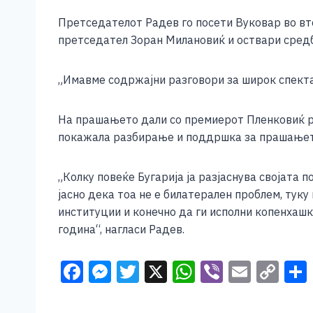
Претседателот Радев го посети Вуковар во вт
претседател Зоран Милановиќ и оствари средб
„Имавме содржајни разговори за широк спекта
На прашањето дали со премиерот Пленковиќ ра
покажала разбирање и поддршка за прашањето
„Колку повеќе Бугарија ја разјаснува својата
јасно дека тоа не е билатерален проблем, тук
институции и конечно да ги исполни копенхашк
година“, нагласи Радев.
F
M
T
X
W
Vi
E
C
a
e
wi
h
b
m
o