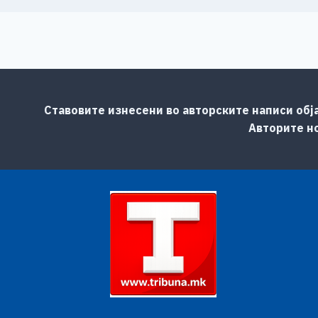
Ставовите изнесени во авторските написи обј
Авторите но