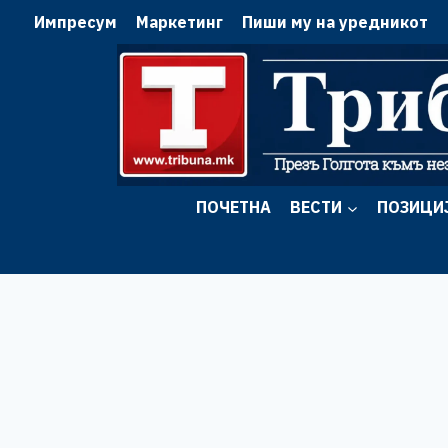
Skip
Импресум
Маркетинг
Пиши му на уредникот
to
content
ПОЧЕТНА
ВЕСТИ
ПОЗИЦИ