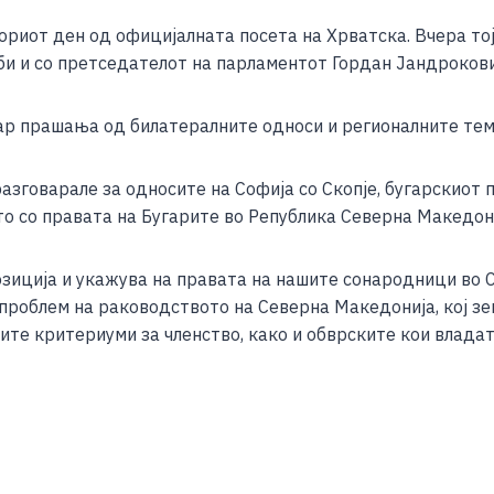
ориот ден од официјалната посета на Хрватска. Вчера то
и и со претседателот на парламентот Гордан Јандрокови
р прашања од билатералните односи и регионалните теми
зговарале за односите на Софија со Скопје, бугарскиот 
 со правата на Бугарите во Република Северна Македони
 позиција и укажува на правата на нашите сонародници во
у проблем на раководството на Северна Македонија, кој зе
ите критериуми за членство, како и обврските кои влада
S
h