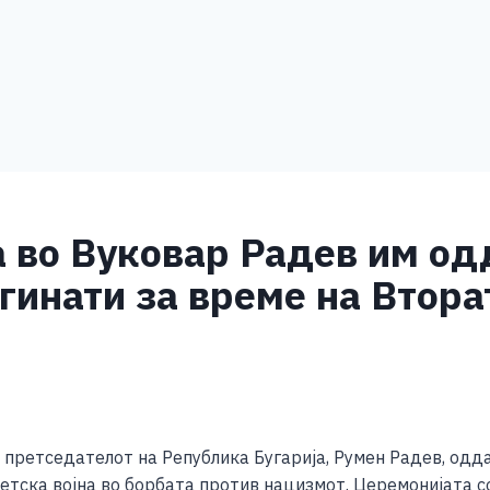
 во Вуковар Радев им од
гинати за време на Втора
S
h
 претседателот на Република Бугарија, Румен Радев, одд
ar
етска војна во борбата против нацизмот. Церемонијата с