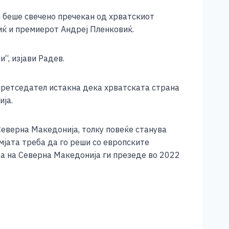
ј беше свечено пречекан од хрватскиот
ќ и премиерот Андреј Пленковиќ.
“, изјави Радев.
претседател истакна дека хрватската страна
ја.
 Северна Македонија, толку повеќе станува
мјата треба да го реши со европските
та на Северна Македонија ги презеде во 2022