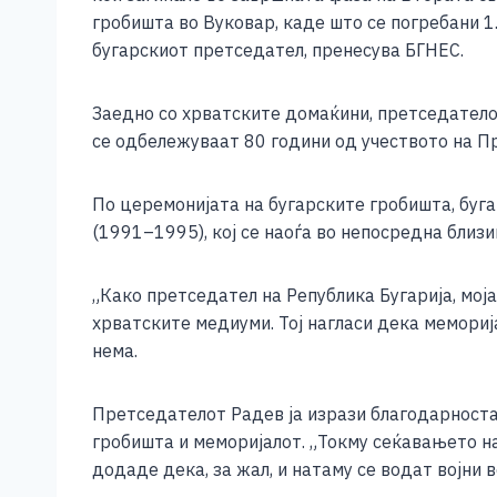
e
e
er
s
l
y
гробишта во Вуковар, каде што се погребани 1
b
n
A
Li
бугарскиот претседател, пренесува БГНЕС.
o
g
p
n
Заедно со хрватските домаќини, претседатело
o
er
p
k
се одбележуваат 80 години од учеството на Пр
k
По церемонијата на бугарските гробишта, буг
(1991–1995), кој се наоѓа во непосредна близи
„Како претседател на Република Бугарија, мој
хрватските медиуми. Тој нагласи дека мемориј
нема.
Претседателот Радев ја изрази благодарноста
гробишта и меморијалот. „Токму сеќавањето на
додаде дека, за жал, и натаму се водат војни 