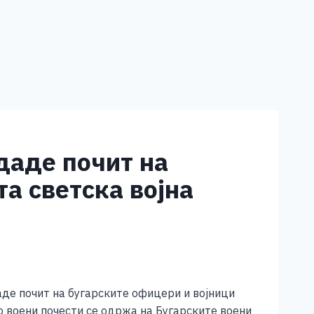
даде почит на
та светска војна
аде почит на бугарските офицери и војници
о воени почести се одржа на Бугарските воени