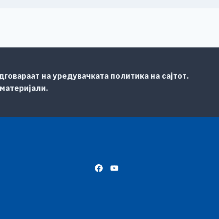
говараат на уредувачката политика на сајтот.
 материјали.