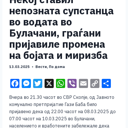
непозната супстанца
во водата во
Булачани, граѓани
пријавиле промена
на бојата и миризба
13.03.2025
Вести
,
По дома
F
M
T
X
W
Vi
E
C
S
a
e
wi
h
b
m
o
h
Вчера во 21.30 часот во СВР Скопје, од Јавното
c
ss
tt
at
er
ai
p
ar
комунално претпријатие Гази Баба било
e
e
er
s
l
y
e
пријавено дека од 22.00 часот на 08.03.2025 до
b
n
A
Li
07.00 часот на 10.03.2025 во Булачани,
населението и вработените забележале дека