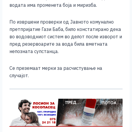
o
g
p
n
водата има променета боја и миризба.
o
er
p
k
k
По извршени проверки од Јавното комунално
претпријатие Гази Баба, било констатирано дека
во водоводниот систем во делот после изворот и
пред резервоарите за вода била вметната
непозната супстанца.
Се преземаат мерки за расчистување на
случајот.