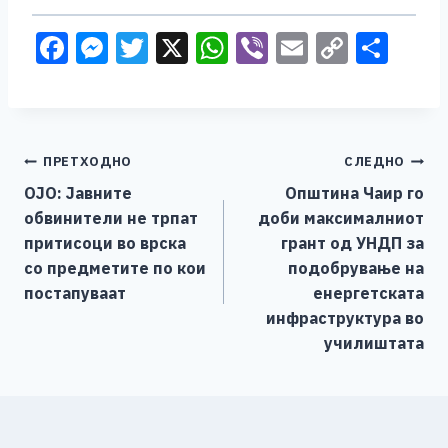
F
M
T
X
W
Vi
E
C
S
a
e
wi
h
b
m
o
h
c
ss
tt
at
er
ai
p
ar
e
e
er
s
l
y
e
Навигација
ПРЕТХОДНО
СЛЕДНО
b
n
A
Li
OJO: Jaвните
Општина Чаир го
o
g
p
n
на
обвинители не трпат
доби максималниот
o
er
p
k
напис
притисоци во врска
грант од УНДП за
k
со предметите по кои
подобрување на
постапуваат
енергетската
инфраструктура во
училиштата