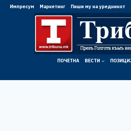
Skip
Импресум
Маркетинг
Пиши му на уредникот
to
content
ПОЧЕТНА
ВЕСТИ
ПОЗИЦИ