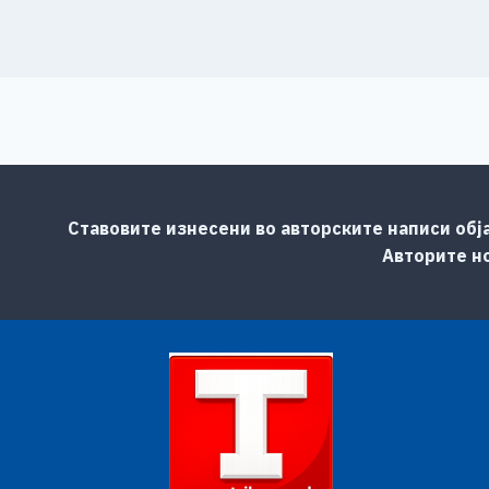
Ставовите изнесени во авторските написи обј
Авторите но