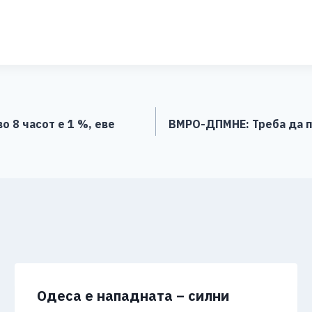
S
h
ar
e
о 8 часот е 1 %, еве
ВМРО-ДПМНЕ: Треба да п
Одеса е нападната – силни