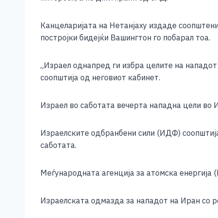
e
e
er
s
l
y
b
n
A
Li
Канцеларијата на Нетанјаху издаде соопштение
o
g
p
n
постројки бидејќи Вашингтон го побарал тоа.
o
er
p
k
„Израел однапред ги избра целите на нападот 
k
соопштија од неговиот кабинет.
Израел во саботата вечерта нападна цели во И
Израелските одбранбени сили (ИДФ) соопштија
саботата.
Меѓународната агенција за атомска енергија (
Израелската одмазда за нападот на Иран со р