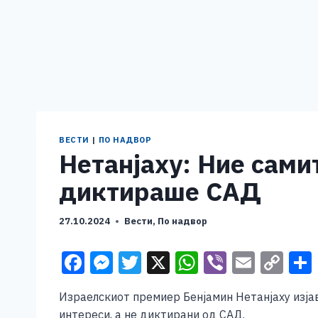
ВЕСТИ
|
ПО НАДВОР
Нетанјаху: Ние самит
диктираше САД
27.10.2024
Вести
,
По надвор
F
M
T
X
W
Vi
E
C
a
e
wi
h
b
m
o
Израелскиот премиер Бенјамин Нетанјаху изјав
c
ss
tt
at
er
ai
p
интереси, а не диктирани од САД.