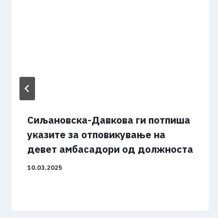
Сиљановска-Давкова ги потпиша
указите за отповикување на
девет амбасадори од должноста
10.03.2025