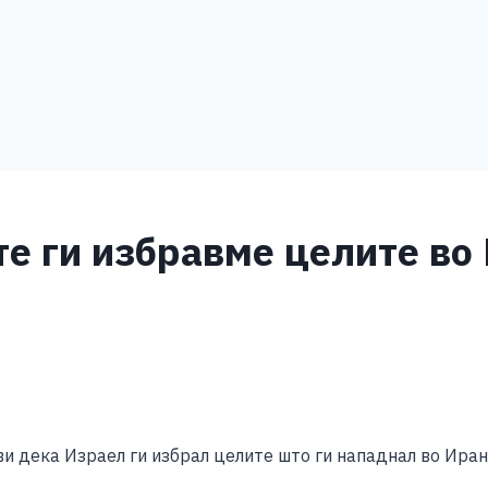
е ги избравме целите во 
S
h
и дека Израел ги избрал целите што ги нападнал во Иран
ar