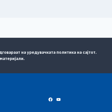
говараат на уредувачката политика на сајтот.
 материјали.