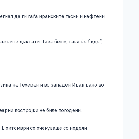
егнал да ги гаѓа иранските гасни и нафтени
нските диктати. Така беше, така ќе биде“,
зина на Техеран и во западен Иран рано во
арни постројки не биле погодени.
 1 октомври се очекуваше со недели.