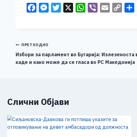
F
M
T
X
W
Vi
E
C
a
e
wi
h
b
m
o
c
ss
tt
at
er
ai
p
e
e
er
s
l
y
b
n
A
Li
Навигација
ПРЕТХОДНО
o
g
p
n
Избори за парламент во Бугарија: Излезеноста в
на
каде и како може да се гласа во РС Македонија
o
er
p
k
напис
k
Слични Објави