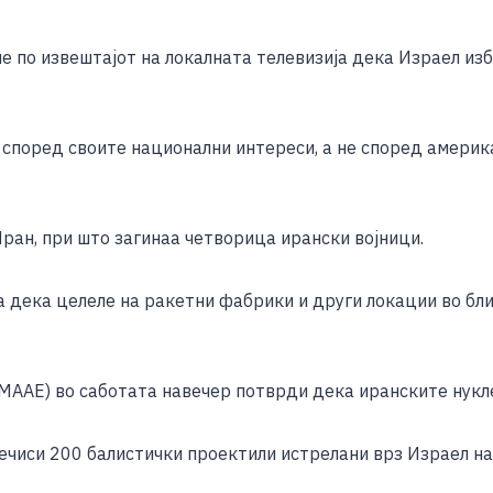
e
 по извештајот на локалната телевизија дека Израел изб
според своите национални интереси, а не според америка
ран, при што загинаа четворица ирански војници.
 дека целеле на ракетни фабрики и други локации во бли
МААЕ) во саботата навечер потврди дека иранските нукле
ечиси 200 балистички проектили истрелани врз Израел на