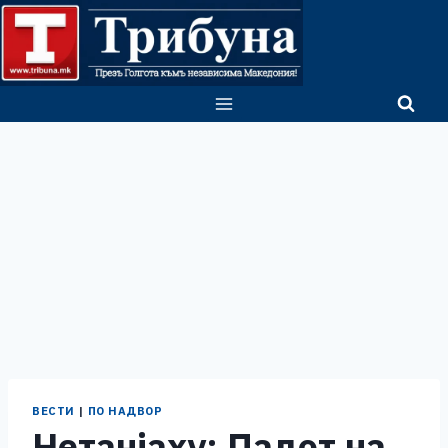
Skip
to
content
ВЕСТИ
|
ПО НАДВОР
Нетанјаху: Падот на