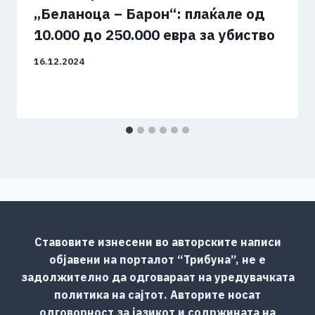
„Беланоца – Барон“: плаќале од
10.000 до 250.000 евра за убиство
16.12.2024
Ставовите изнесени во авторските написи
објавени на порталот “Трибуна”, не е
задолжително да одговараат на уредувачката
политика на сајтот. Авторите носат
одговорност за јазикот и содржината на