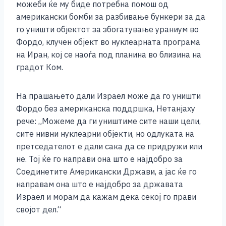
можеби ќе му биде потребна помош од
американски бомби за разбивање бункери за да
го уништи објектот за збогатување ураниум во
Фордо, клучен објект во нуклеарната програма
на Иран, кој се наоѓа под планина во близина на
градот Ком.
На прашањето дали Израел може да го уништи
Фордо без американска поддршка, Нетанјаху
рече: „Можеме да ги уништиме сите наши цели,
сите нивни нуклеарни објекти, но одлуката на
претседателот е дали сака да се придружи или
не. Тој ќе го направи она што е најдобро за
Соединетите Американски Држави, а јас ќе го
направам она што е најдобро за државата
Израел и морам да кажам дека секој го прави
својот дел.“