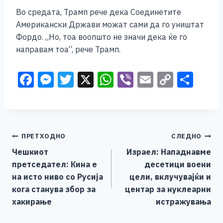
Во средата, Трамп рече дека Соединетите
Американски Држави можат сами да го уништат
Фордо. „Но, тоа воопшто не значи дека ќе го
направам тоа“, рече Трамп.
F
M
T
X
W
Vi
E
C
S
a
e
wi
h
b
m
o
h
c
ss
tt
at
er
ai
p
ar
e
e
er
s
l
y
e
Навигација
ПРЕТХОДНО
СЛЕДНО
b
n
A
Li
Чешкиот
Израел: Нападнавме
o
g
p
n
на
претседател: Кина е
десетици воени
o
er
p
k
напис
на исто ниво со Русија
цели, вклучувајќи и
k
кога станува збор за
центар за нуклеарни
хакирање
истражувања