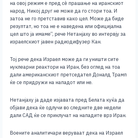
на овој режим е пред сè прашање на иранскиот
k
народ. Никој друг не може да го стори тоа. И
затоа не го претставив како цел. Може да биде
резултат, но тоа не е наведена или официјална
цел што ја имаме“, рече Нетанјаху во интервју за
израелскиот јавен радиодифузер Кан.
Тој рече дека Израел може да ги уништи сите
нуклеарни реактори на Иран, без оглед на тоа
дали американскиот претседател Доналд Трамп
ќе се придружи на нападот или не.
Нетанјаху ја даде изјавата пред Белата куќа да
објави дека ќе одлучи во следните две недели
дали САД ќе се приклучат на нападите врз Иран.
Воените аналитичари веруваат дека на Израел