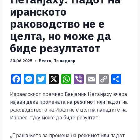
иранското
раководство не е
целта, но може да
биде резултатот
20.06.2025
Вести
,
По надвор
F
M
T
X
W
Vi
E
C
S
a
e
wi
h
b
m
o
h
Израелскиот премиер Бенјамин Нетанјаху вчера
c
ss
tt
at
er
ai
p
ar
изјави дека промената на режимот или падот на
e
e
er
s
l
y
e
раководството на Иран не е цел на нападите на
b
n
A
Li
Израел, туку може да биде резултат.
o
g
p
n
„Прашањето за промена на режимот или падот
o
er
p
k