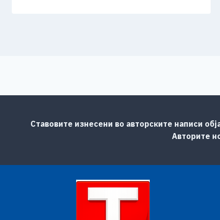
Ставовите изнесени во авторските написи обј
Авторите но