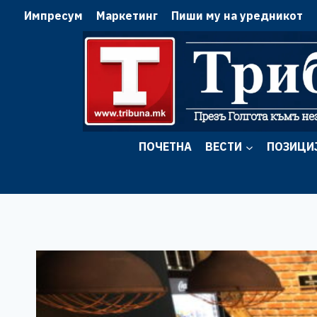
Skip
Импресум
Маркетинг
Пиши му на уредникот
to
content
ПОЧЕТНА
ВЕСТИ
ПОЗИЦИ