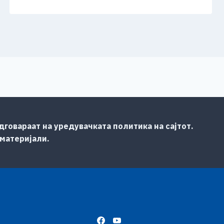
говараат на уредувачката политика на сајтот.
 материјали.