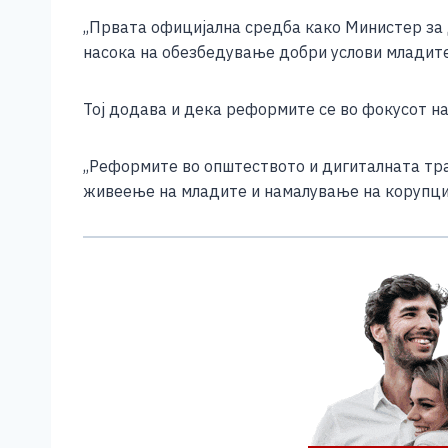
e
e
er
s
l
y
,,Првата официјална средба како Министер за 
b
n
A
Li
насока на обезбедување добри услови младите д
o
g
p
n
o
er
p
k
Тој додава и дека реформите се во фокусот на
k
,,Реформите во општеството и дигиталната тра
живеење на младите и намалување на корупци