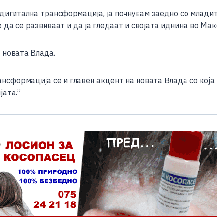
e
дигитална трансформација, ја почнувам заедно со младит
а се развиваат и да ја гледаат и својата иднина во Маке
 новата Влада.
нсформација се и главен акцент на новата Влада со која
јата.”