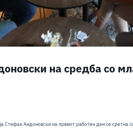
доновски на средба со мл
S
h
 Стефан Андоновски на првиот работен ден се сретна со
ar