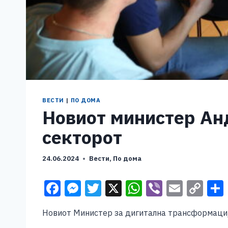
ВЕСТИ
|
ПО ДОМА
Новиот министер Ан
секторот
24.06.2024
Вести
,
По дома
F
M
T
X
W
Vi
E
C
a
e
wi
h
b
m
o
Новиот Министер за дигитална трансформација
c
ss
tt
at
er
ai
p