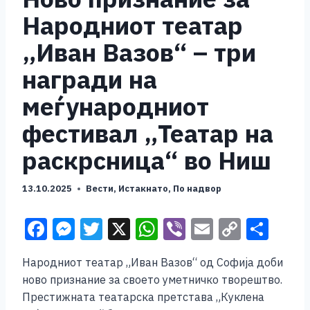
Народниот театар
„Иван Вазов“ – три
награди на
меѓународниот
фестивал „Театар на
раскрсница“ во Ниш
13.10.2025
Вести
,
Истакнато
,
По надвор
F
M
T
X
W
Vi
E
C
S
a
e
wi
h
b
m
o
h
Народниот театар „Иван Вазов“ од Софија доби
c
ss
tt
at
er
ai
p
ar
ново признание за своето уметничко творештво.
e
e
er
s
l
y
e
Престижната театарска претстава „Куклена