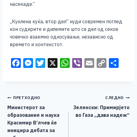
насекаде.“
„Куклена куќа, втор дел“ нуди современ поглед
кон судирите и дилемите што се дел од секое
човечко взаемно односување, независно од
времето и контекстот.
F
M
T
X
W
Vi
E
C
S
a
e
wi
h
b
m
o
h
c
ss
tt
at
er
ai
p
ar
e
e
er
s
l
y
e
Навигација
ПРЕТХОДНО
СЛЕДНО
b
n
A
Li
Министерот за
Зеленски: Примирјето
o
g
p
n
на
образование и наука
во Газа „дава надеж“
o
er
p
k
напис
Красимир В’лчев ќе
k
иницира дебата за