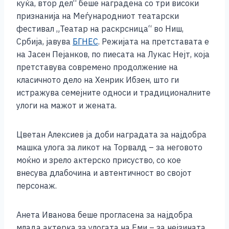
b
n
A
Li
куќа, втор дел“ беше наградена со три високи
признанија на Меѓународниот театарски
o
g
p
n
фестивал „Театар на раскрсница“ во Ниш,
o
er
p
k
Србија, јавува
БГНЕС
. Режијата на претставата е
k
на Јасен Пејанков, по пиесата на Лукас Нејт, која
претставува современо продолжение на
класичното дело на Хенрик Ибзен, што ги
истражува семејните односи и традиционалните
улоги на мажот и жената.
Цветан Алексиев ја доби наградата за најдобра
машка улога за ликот на Торвалд – за неговото
моќно и зрело актерско присуство, со кое
внесува длабочина и автентичност во својот
персонаж.
Анета Иванова беше прогласена за најдобра
млада актерка за улогата на Еми – за нејзината