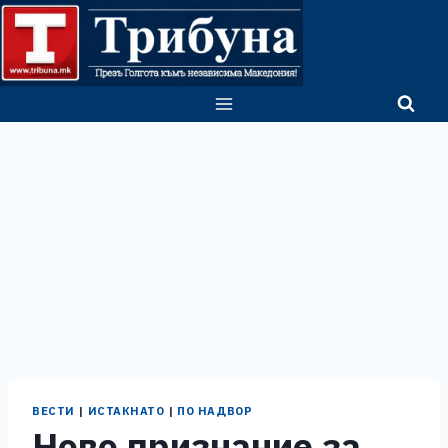
Skip
to
content
ВЕСТИ
|
ИСТАКНАТО
|
ПО НАДВОР
Ново признание за