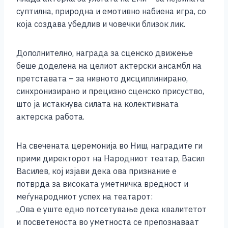
суптилна, природна и емотивно набиена игра, со
која создава убедлив и човечки близок лик.
Дополнително, награда за сценско движење
беше доделена на целиот актерски ансамбл на
претставата – за нивното дисциплинирано,
синхронизирано и прецизно сценско присуство,
што ја истакнува силата на колективната
актерска работа.
На свечената церемонија во Ниш, наградите ги
прими директорот на Народниот театар, Васил
Василев, кој изјави дека ова признание е
потврда за високата уметничка вредност и
меѓународниот успех на театарот:
„Ова е уште едно потсетување дека квалитетот
и посветеноста во уметноста се препознаваат