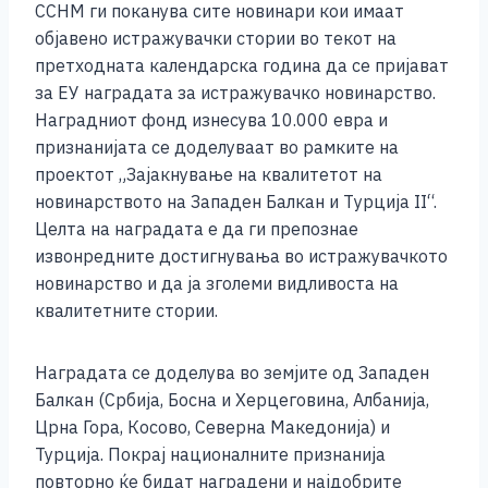
ССНМ ги поканува сите новинари кои имаат
k
објавено истражувачки стории во текот на
претходната календарска година да се пријават
за ЕУ наградата за истражувачко новинарство.
Наградниот фонд изнесува 10.000 евра и
признанијата се доделуваат во рамките на
проектот „Зајакнување на квалитетот на
новинарството на Западен Балкан и Tурција II“.
Целта на наградата е да ги препознае
извонредните достигнувања во истражувачкото
новинарство и да ја зголеми видливоста на
квалитетните стории.
Наградата се доделува во земјите од Западен
Балкан (Србија, Босна и Херцеговина, Албанија,
Црна Гора, Косово, Северна Македонија) и
Турција. Покрај националните признанија
повторно ќе бидат наградени и најдобрите