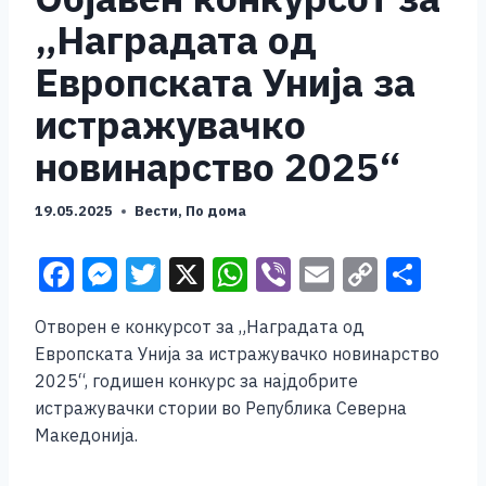
„Наградата од
Европската Унија за
истражувачко
новинарство 2025“
19.05.2025
Вести
,
По дома
F
M
T
X
W
Vi
E
C
S
a
e
wi
h
b
m
o
h
Отворен е конкурсот за „Наградата од
c
ss
tt
at
er
ai
p
ar
Европската Унија за истражувачко новинарство
e
e
er
s
l
y
e
2025“, годишен конкурс за најдобрите
b
n
A
Li
истражувачки стории во Република Северна
Македонија.
o
g
p
n
o
er
p
k