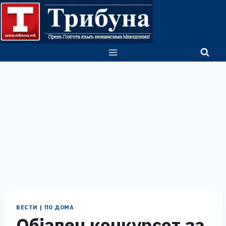
Skip
to
content
ВЕСТИ
|
ПО ДОМА
Објавен конкурсот за