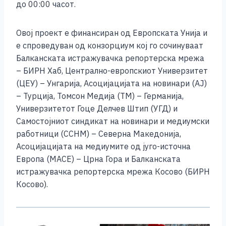
до 00:00 часот.
Овој проект е финансиран од Европската Унија и
е спроведуван од конзорциум кој го сочинуваат
Балканската истражувачка репортерска мрежа
– БИРН Хаб, Централно-европскиот Универзитет
(ЦЕУ) – Унгарија, Асоцијацијата на новинари (АЈ)
– Турција, Томсон Медија (ТМ) – Германија,
Универзитетот Гоце Делчев Штип (УГД) и
Самостојниот синдикат на новинари и медиумски
работници (ССНМ) – Северна Македонија,
Асоцијацијата на медиумите од југо-источна
Европа (МАСЕ) – Црна Гора и Балканската
истражувачка репортерска мрежа Косово (БИРН
Косово).