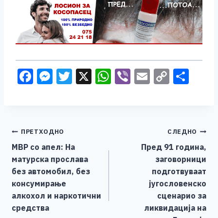
F
M
T
X
W
Vi
E
C
S
a
e
wi
h
b
m
o
h
c
ss
tt
at
er
ai
p
ar
e
e
er
s
l
y
e
Навигација
ПРЕТХОДНО
СЛЕДНО
b
n
A
Li
МВР со апел: На
Пред 91 година,
o
g
p
n
на
матурска прослава
заговорници
o
er
p
k
напис
без автомобил, без
подготвуваат
k
консумирање
југословенско
алкохол и наркотични
сценарио за
средства
ликвидација на