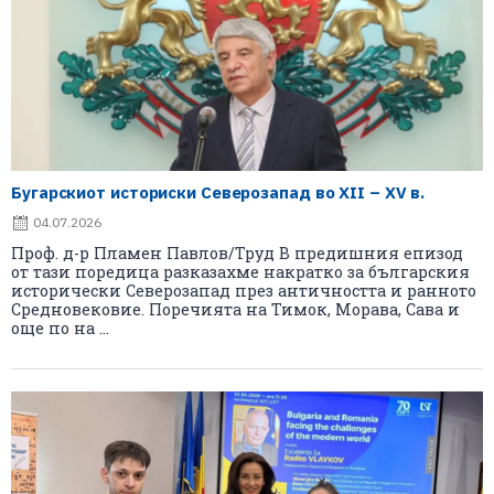
Бугарскиот историски Северозапад во XII – XV в.
04.07.2026
Проф. д-р Пламен Павлов/Труд В предишния епизод
от тази поредица разказахме накратко за българския
исторически Северозапад през античността и ранното
Средновековие. Поречията на Тимок, Морава, Сава и
още по на ...