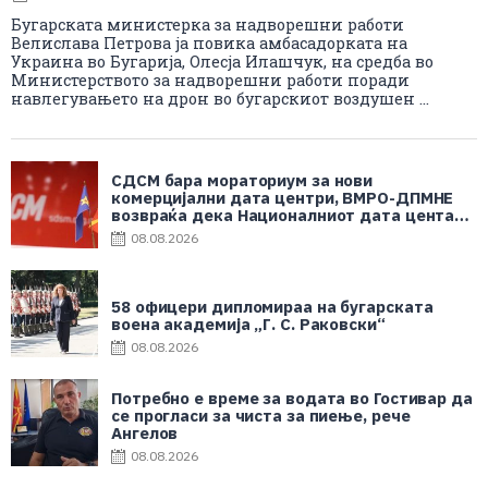
Бугарската министерка за надворешни работи
Велислава Петрова ја повика амбасадорката на
Украина во Бугарија, Олесја Илашчук, на средба во
Министерството за надворешни работи поради
навлегувањето на дрон во бугарскиот воздушен ...
СДСМ бара мораториум за нови
комерцијални дата центри, ВМРО-ДПМНЕ
возвраќа дека Националниот дата центар
е во корист на граѓаните
08.08.2026
58 офицери дипломираа на бугарската
воена академија „Г. С. Раковски“
08.08.2026
Потребно е време за водата во Гостивар да
се прогласи за чиста за пиење, рече
Ангелов
08.08.2026