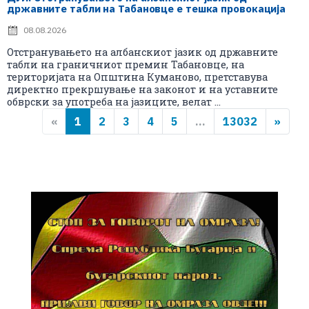
државните табли на Табановце е тешка провокација
08.08.2026
Отстранувањето на албанскиот јазик од државните
табли на граничниот премин Табановце, на
територијата на Општина Куманово, претставува
директно прекршување на законот и на уставните
обврски за употреба на јазиците, велат ...
«
1
2
3
4
5
...
13032
»