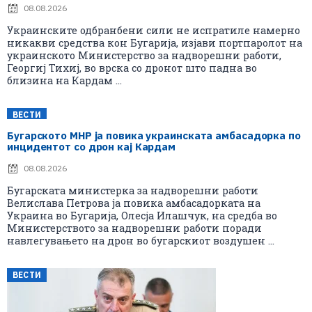
08.08.2026
Украинските одбранбени сили не испратиле намерно
никакви средства кон Бугарија, изјави портпаролот на
украинското Министерство за надворешни работи,
Георгиј Тихиј, во врска со дронот што падна во
близина на Кардам ...
ВЕСТИ
Бугарското МНР ја повика украинската амбасадорка по
инцидентот со дрон кај Кардам
08.08.2026
Бугарската министерка за надворешни работи
Велислава Петрова ја повика амбасадорката на
Украина во Бугарија, Олесја Илашчук, на средба во
Министерството за надворешни работи поради
навлегувањето на дрон во бугарскиот воздушен ...
ВЕСТИ