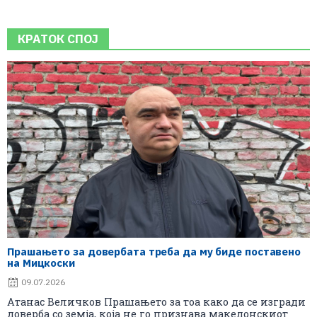
КРАТОК СПОЈ
Прашањето за довербата треба да му биде поставено
на Мицкоски
09.07.2026
Атанас Величков Прашањето за тоа како да се изгради
доверба со земја, која не го признава македонскиот