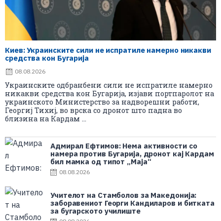
Киев: Украинските сили не испратиле намерно никакви
средства кон Бугарија
08.08.2026
Украинските одбранбени сили не испратиле намерно
никакви средства кон Бугарија, изјави портпаролот на
украинското Министерство за надворешни работи,
Георгиј Тихиј, во врска со дронот што падна во
близина на Кардам ...
Адмирал Ефтимов: Нема активности со
намера против Бугарија, дронот кај Кардам
бил мамка од типот „Маја“
08.08.2026
Учителот на Стамболов за Македонија:
заборавениот Георги Кандиларов и битката
за бугарското училиште