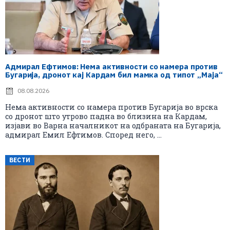
Адмирал Ефтимов: Нема активности со намера против
Бугарија, дронот кај Кардам бил мамка од типот „Маја“
08.08.2026
Нема активности со намера против Бугарија во врска
со дронот што утрово падна во близина на Кардам,
изјави во Варна началникот на одбраната на Бугарија,
адмирал Емил Ефтимов. Според него, ...
ВЕСТИ