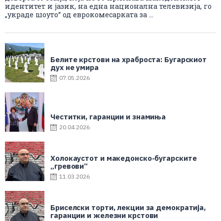
идентитет и јазик, на една национална телевизија, го
„украде шоуто“ од еврокомесарката за ...
Белите крстови на храброста: Бугарскиот
дух не умира
07.05.2026
Честитки, гаранции и знамиња
20.04.2026
Холокаустот и македонско-бугарските
„гревови“
11.03.2026
Бриселски торти, лекции за демократија,
гаранции и железни крстови