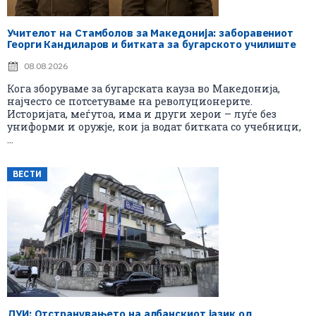
Учителот на Стамболов за Македонија: заборавениот
Георги Кандиларов и битката за бугарското училиште
08.08.2026
Кога зборуваме за бугарската кауза во Македонија,
најчесто се потсетуваме на револуционерите.
Историјата, меѓутоа, има и други херои – луѓе без
униформи и оружје, кои ја водат битката со учебници,
...
ВЕСТИ
ДУИ: Отстранувањето на албанскиот јазик од