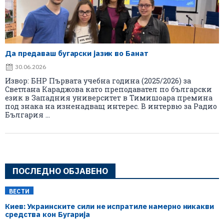
Да предаваш бугарски јазик во Банат
30.06.2026
Извор: БНР Първата учебна година (2025/2026) за
Светлана Караджова като преподавател по български
език в Западния университет в Тимишоара премина
под знака на изненадващ интерес. В интервю за Радио
България ...
ПОСЛЕДНО ОБЈАВЕНО
ВЕСТИ
Киев: Украинските сили не испратиле намерно никакви
средства кон Бугарија