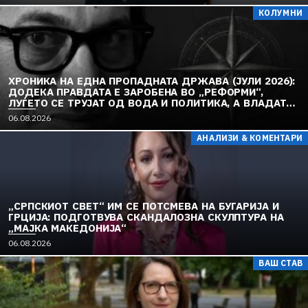
КОЛУМНИ
ХРОНИКА НА ЕДНА ПРОПАДНАТА ДРЖАВА (ЈУЛИ 2026):
ДОДЕКА ПРАВДАТА Е ЗАРОБЕНА ВО „РЕФОРМИ“,
ЛУЃЕТО СЕ ТРУЈАТ ОД ВОДА И ПОЛИТИКА, А ВЛАДАТА
И ОПОЗИЦИЈАТА СЕ „РЕКОНСТРУИРААТ“ – ЗЕМЈАТА
06.08.2026
ТОНЕ ВО „ДОСТОИНСТВО“ И МОЛЧИ ПРЕД УКРАИНА
АНАЛИЗИ & КОМЕНТАРИ
„СРПСКИОТ СВЕТ“ ИМ СЕ ПОТСМЕВА НА БУГАРИЈА И
ГРЦИЈА: ПОДГОТВУВА СКАНДАЛОЗНА СКУЛПТУРА НА
„МАЈКА МАКЕДОНИЈА“
06.08.2026
ВАШ СТАВ