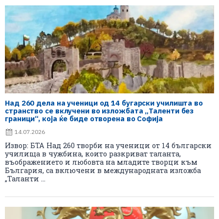
Над 260 дела на ученици од 14 бугарски училишта во
странство се вклучени во изложбата „Таленти без
граници“, која ќе биде отворена во Софија
14.07.2026
Извор: БТА Над 260 творби на ученици от 14 български
училища в чужбина, които разкриват таланта,
въображението и любовта на младите творци към
България, са включени в международната изложба
„Таланти ...