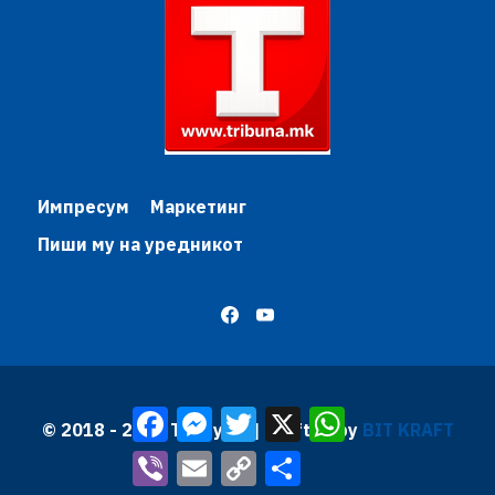
Импресум
Маркетинг
Пиши му на уредникот
Facebook
Messenger
Twitter
X
WhatsApp
© 2018 - 2026 Трибуна | Krafted by
BIT KRAFT
Viber
Email
Copy
Share
Link