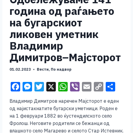
година од раѓањето
на бугарскиот
ликовен уметник
Владимир
Димитров–Мајсторот
01.02.2023
Вести
,
По надвор
F
M
T
X
W
Vi
E
C
S
a
e
wi
h
b
m
o
h
Владимир Димитров наречен Маjсторот е еден
c
ss
tt
at
er
ai
p
ar
од најистакнатите бугарски уметници. Роден е
e
e
er
s
l
y
e
на 1 февруари 1882 во ќустендилското село
b
n
A
Li
Фролош. Неговите родители се бежанци од
влашкото село Магарево и селото Стар Истевник.