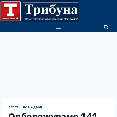
Skip
to
content
ВЕСТИ
|
ПО НАДВОР
Одбележуваме 141