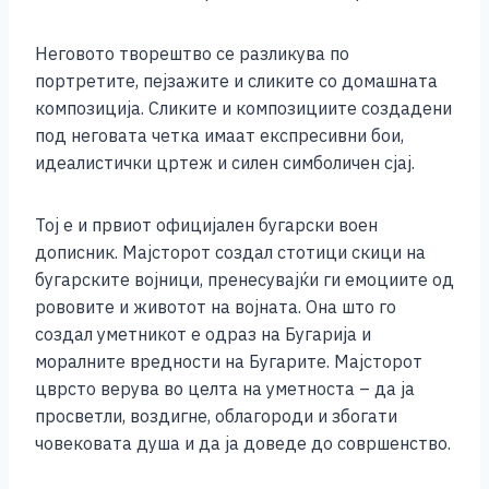
o
g
p
n
o
er
p
k
Неговото творештво се разликува по
k
портретите, пејзажите и сликите со домашната
композиција. Сликите и композициите создадени
под неговата четка имаат експресивни бои,
идеалистички цртеж и силен симболичен сјај.
Тој е и првиот официјален бугарски воен
дописник. Мајсторот создал стотици скици на
бугарските војници, пренесувајќи ги емоциите од
рововите и животот на војната. Она што го
создал уметникот е одраз на Бугарија и
моралните вредности на Бугарите. Мајсторот
цврсто верува во целта на уметноста – да ја
просветли, воздигне, облагороди и збогати
човековата душа и да ја доведе до совршенство.