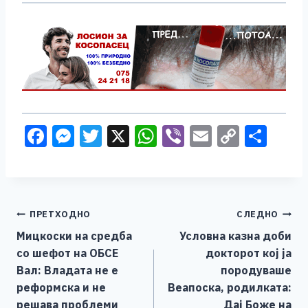
F
M
T
X
W
Vi
E
C
S
a
e
wi
h
b
m
o
h
c
ss
tt
at
er
ai
p
ar
e
e
er
s
l
y
e
Навигација
ПРЕТХОДНО
СЛЕДНО
b
n
A
Li
Мицкоски на средба
Условна казна доби
o
g
p
n
на
со шефот на ОБСЕ
докторот кој ја
o
er
p
k
напис
Вал: Владата не е
породуваше
k
реформска и не
Веапоска, родилката:
решава проблеми
Дај Боже на