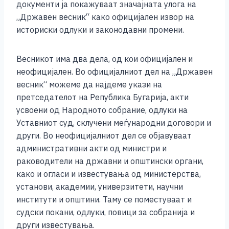
документи ја покажуваат значајната улога на
„Државен весник“ како официјален извор на
историски одлуки и законодавни промени.
Весникот има два дела, од кои официјален и
неофицијален. Во официјалниот дел на „Државен
весник“ можеме да најдеме укази на
претседателот на Република Бугарија, акти
усвоени од Народното собрание, одлуки на
Уставниот суд, склучени меѓународни договори и
други. Во неофицијалниот дел се објавуваат
административни акти од министри и
раководители на државни и општински органи,
како и огласи и известувања од министерства,
установи, академии, универзитети, научни
институти и општини. Таму се поместуваат и
судски покани, одлуки, повици за собранија и
други известувања.