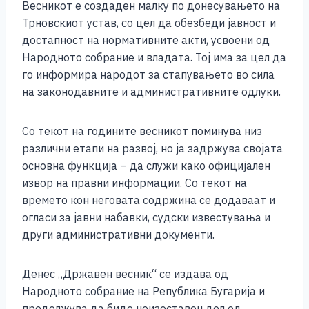
Весникот е создаден малку по донесувањето на
k
Трновскиот устав, со цел да обезбеди јавност и
достапност на нормативните акти, усвоени од
Народното собрание и владата. Тој има за цел да
го информира народот за стапувањето во сила
на законодавните и административните одлуки.
Со текот на годините весникот поминува низ
различни етапи на развој, но ја задржува својата
основна функција – да служи како официјален
извор на правни информации. Со текот на
времето кон неговата содржина се додаваат и
огласи за јавни набавки, судски известувања и
други административни документи.
Денес „Државен весник“ се издава од
Народното собрание на Република Бугарија и
продолжува да биде неизоставен дел од