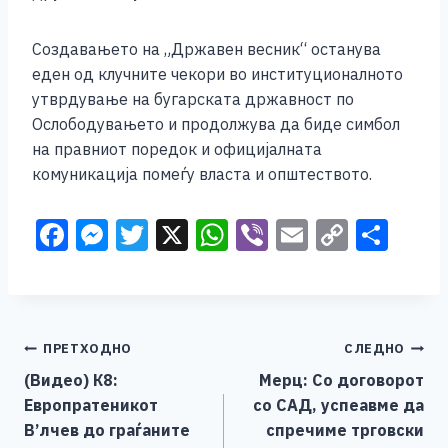
Создавањето на „Државен весник“ останува
еден од клучните чекори во институционалното
утврдување на бугарската државност по
Ослободувањето и продолжува да биде симбол
на правниот поредок и официјалната
комуникација помеѓу власта и општеството.
F
M
T
X
W
Vi
E
C
S
a
e
wi
h
b
m
o
h
c
ss
tt
at
er
ai
p
ar
e
e
er
s
l
y
e
Навигација
ПРЕТХОДНО
СЛЕДНО
b
n
A
Li
(Видео) К8:
Мерц: Со договорот
o
g
p
n
на
Европратеникот
со САД, успеавме да
o
er
p
k
напис
В’лчев до граѓаните
спречиме трговски