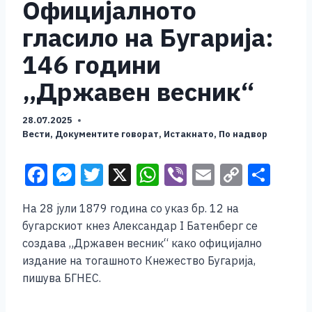
Официјалното
гласило на Бугарија:
146 години
„Државен весник“
28.07.2025
Вести
,
Документите говорат
,
Истакнато
,
По надвор
F
M
T
X
W
Vi
E
C
S
a
e
wi
h
b
m
o
h
На 28 јули 1879 година со указ бр. 12 на
c
ss
tt
at
er
ai
p
ar
бугарскиот кнез Александар I Батенберг се
e
e
er
s
l
y
e
создава „Државен весник“ како официјално
b
n
A
Li
издание на тогашното Кнежество Бугарија,
пишува БГНЕС.
o
g
p
n
o
er
p
k