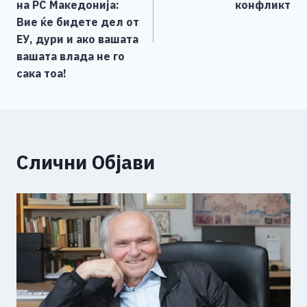
k
на РС Македонија:
конфликт
Вие ќе бидете дел от
ЕУ, дури и ако вашата
вашата влада не го
сака тоа!
Слични Објави