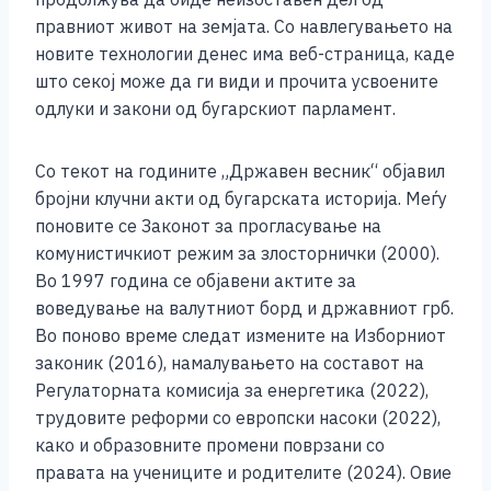
правниот живот на земјата. Со навлегувањето на
новите технологии денес има веб-страница, каде
што секој може да ги види и прочита усвоените
одлуки и закони од бугарскиот парламент.
Со текот на годините „Државен весник“ објавил
бројни клучни акти од бугарската историја. Меѓу
поновите се Законот за прогласување на
комунистичкиот режим за злосторнички (2000).
Во 1997 година се објавени актите за
воведување на валутниот борд и државниот грб.
Во поново време следат измените на Изборниот
законик (2016), намалувањето на составот на
Регулаторната комисија за енергетика (2022),
трудовите реформи со европски насоки (2022),
како и образовните промени поврзани со
правата на учениците и родителите (2024). Овие