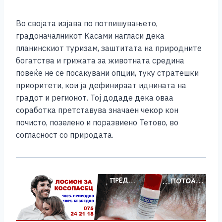
Во својата изјава по потпишувањето,
градоначалникот Касами нагласи дека
планинскиот туризам, заштитата на природните
богатства и грижата за животната средина
повеќе не се посакувани опции, туку стратешки
приоритети, кои ја дефинираат иднината на
градот и регионот. Тој додаде дека оваа
соработка претставува значаен чекор кон
почисто, позелено и поразвиено Тетово, во
согласност со природата.