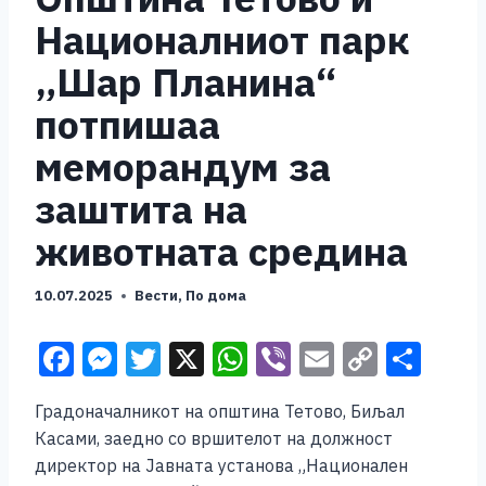
Националниот парк
„Шар Планина“
потпишаа
меморандум за
заштита на
животната средина
10.07.2025
Вести
,
По дома
F
M
T
X
W
Vi
E
C
S
a
e
wi
h
b
m
o
h
Градоначалникот на општина Тетово, Биљал
c
ss
tt
at
er
ai
p
ar
Касами, заедно со вршителот на должност
e
e
er
s
l
y
e
директор на Јавната установа „Национален