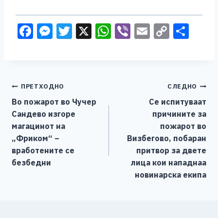
F
M
T
X
W
Vi
E
C
S
a
e
wi
h
b
m
o
h
c
ss
tt
at
er
ai
p
ar
e
e
er
s
l
y
e
Навигација
ПРЕТХОДНО
СЛЕДНО
b
n
A
Li
Во пожарот во Чучер
Се испитуваат
o
g
p
n
на
Сандево изгоре
причините за
o
er
p
k
напис
магацинот на
пожарот во
k
„Фриком“ –
Визбегово, побаран
вработените се
притвор за двете
безбедни
лица кои нападнаа
новинарска екипа