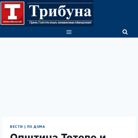
Skip
to
content
ВЕСТИ
|
ПО ДОМА
Oпштина Тетово и