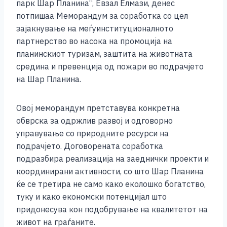
b
n
A
Li
парк Шар Планина“, Евзал Елмази, денес
потпишаа Меморандум за соработка со цел
o
g
p
n
зајакнување на меѓуинституционалното
o
er
p
k
партнерство во насока на промоција на
k
планинскиот туризам, заштита на животната
средина и превенција од пожари во подрачјето
на Шар Планина.
Овој меморандум претставува конкретна
обврска за одржлив развој и одговорно
управување со природните ресурси на
подрачјето. Договорената соработка
подразбира реализација на заеднички проекти и
координирани активности, со што Шар Планина
ќе се третира не само како еколошко богатство,
туку и како економски потенцијал што
придонесува кон подобрување на квалитетот на
живот на граѓаните.