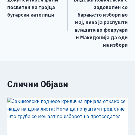
o
er
p
k
напис
посветен на тројца
задоволен со
k
бугарски католици
барањето избори во
мај, нека ја распушти
владата во февруари
и Македонија да оди
на избори
Слични Објави