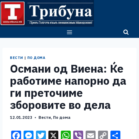
Skip
to
content
ВЕСТИ
|
ПО ДОМА
Османи од Виена: Ќе
работиме напорно да
ги преточиме
зборовите во дела
12.01.2023
Вести
,
По дома
F
M
T
X
W
Vi
E
C
S