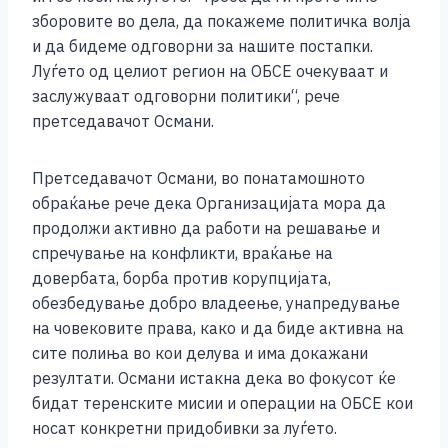
зборовите во дела, да покажеме политичка волја
и да бидеме одговорни за нашите постапки.
Луѓето од целиот регион на ОБСЕ очекуваат и
заслужуваат одговорни политики“, рече
претседавачот Османи.
Претседавачот Османи, во понатамошното
обраќање рече дека Организацијата мора да
продолжи активно да работи на решавање и
спречување на конфликти, враќање на
довербата, борба против корупцијата,
обезбедување добро владеење, унапредување
на човековите права, како и да биде активна на
сите полиња во кои делува и има докажани
резултати. Османи истакна дека во фокусот ќе
бидат теренските мисии и операции на ОБСЕ кои
носат конкретни придобивки за луѓето.