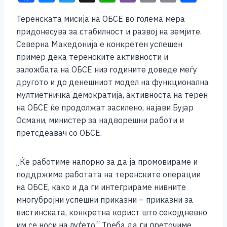
a
e
wi
h
b
m
o
h
Теренската мисија на ОБСЕ во голема мера
c
ss
tt
at
er
ai
p
ar
придонесува за стабилност и развој на земјите.
e
e
er
s
l
y
e
Северна Македонија е конкретен успешен
b
n
A
Li
пример дека теренските активности и
заложбата на ОБСЕ низ годините доведе меѓу
o
g
p
n
другото и до денешниот модел на функционална
o
er
p
k
мултиетничка демократија, активноста на терен
k
на ОБСЕ ќе продолжат засилено, најави Бујар
Османи, министер за надворешни работи и
претсдеавач со ОБСЕ.
„Ќе работиме напорно за да ја промовираме и
поддржиме работата на теренските операции
на ОБСЕ, како и да ги интегрираме нивните
многубројни успешни приказни – приказни за
вистинската, конкретна корист што секојдневно
им се носи на луѓето.“ Треба да ги преточиме