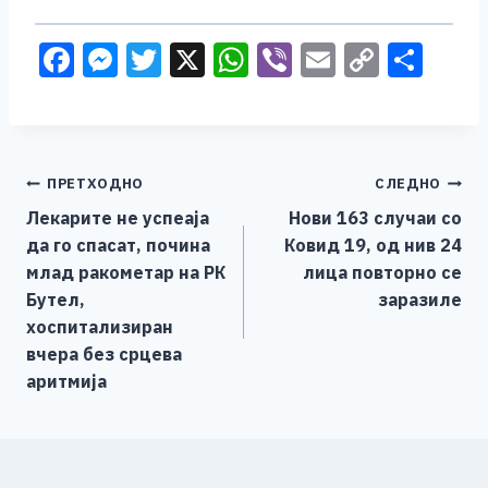
F
M
T
X
W
Vi
E
C
S
a
e
wi
h
b
m
o
h
c
ss
tt
at
er
ai
p
ar
e
e
er
s
l
y
e
Навигација
ПРЕТХОДНО
СЛЕДНО
b
n
A
Li
Лекарите не успеаја
Нови 163 случаи со
o
g
p
n
на
да го спасат, почина
Ковид 19, од нив 24
o
er
p
k
напис
млад ракометар на РК
лица повторно се
k
Бутел,
заразиле
хоспитализиран
вчера без срцева
аритмија