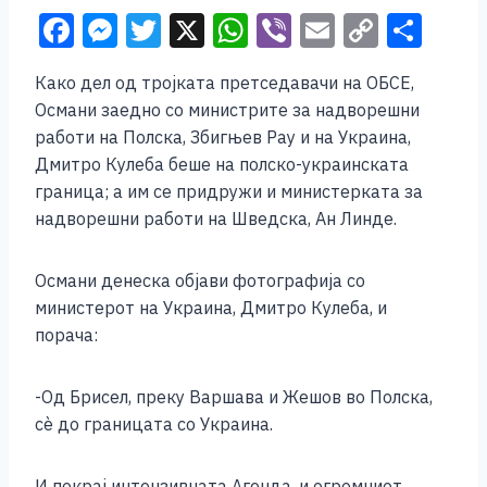
F
M
T
X
W
Vi
E
C
S
a
e
wi
h
b
m
o
h
Како дел од тројката претседавачи на ОБСЕ,
c
ss
tt
at
er
ai
p
ar
Османи заедно со министрите за надворешни
e
e
er
s
l
y
e
работи на Полска, Збигњев Рау и на Украина,
b
n
A
Li
Дмитро Кулеба беше на полско-украинската
граница; а им се придружи и министерката за
o
g
p
n
надворешни работи на Шведска, Ан Линде.
o
er
p
k
k
Османи денеска објави фотографија со
министерот на Украина, Дмитро Кулеба, и
порача:
-Од Брисел, преку Варшава и Жешов во Полска,
сѐ до границата со Украина.
И покрај интензивната Агенда, и огромниот