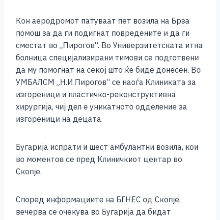
k
Кон аеродромот патуваат пет возила на Брза
помош за да ги подигнат повредените и да ги
сместат во „Пирогов“. Во Универзитетската итна
болница специјализирани тимови се подготвени
да му помогнат на секој што ќе биде донесен. Во
УМБАЛСМ „Н.И.Пирогов“ се наоѓа Клиниката за
изгореници и пластичко-реконструктивна
хирургија, чиј дел е уникатното одделение за
изгореници на децата.
Бугарија испрати и шест амбулантни возила, кои
во моментов се пред Клиничкиот центар во
Скопје.
Според информациите на БГНЕС од Скопје,
вечерва се очекува во Бугарија да бидат