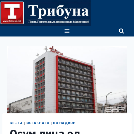
Skip
to
content
ВЕСТИ
|
ИСТАКНАТО
|
ПО НАДВОР
Осум лица од