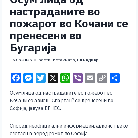
настраданите во
пожарот во Кочани се
пренесени во
Бугарија
16.03.2025
Вести
,
Истакнато
,
По надвор
F
M
T
X
W
Vi
E
C
S
a
e
wi
h
b
m
o
h
Осум лица од настраданите во пожарот во
c
ss
tt
at
er
ai
p
ar
Кочани со авион „Спартан“ се пренесени во
e
e
er
s
l
y
e
Софија, јавува БГНЕС.
b
n
A
Li
o
g
p
n
Според неофицијални информации, авионот веќе
слетал на аеродромот во Софија.
o
er
p
k