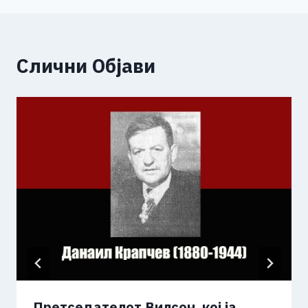
Слични Објави
Претседателот Вилсон, кој ја