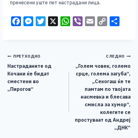
пренесени уште пет настрадани лица.
F
M
T
X
W
Vi
E
C
S
a
e
wi
h
b
m
o
h
c
ss
tt
at
er
ai
p
ar
e
e
er
s
l
y
e
Навигација
ПРЕТХОДНО
СЛЕДНО
b
n
A
Li
Настраданите од
„Голем човек, големо
o
g
p
n
на
Кочани ќе бидат
срце, голема загуба“,
o
er
p
k
напис
сместени во
„Секогаш ќе те
k
„Пирогов“
памтам по твојата
насмевка и блесава
смисла за хумор“,
колегите се
простуваат од Андреј
„ДНК“