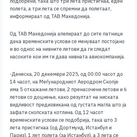
подобрени, така што три лета пристигнаа, еден
k
полета, а три лета се спремни да полетаат,
информираат од ТАВ Македонија.
Од ТАВ Македонија апелираат до сите патници
дека временските услови се менуваат постојано
и во однос на нивните летови да ги следат
насоките кои им ги дава нивната авиокомпанија.
-Денеска, 20 декември 2025, од 00:00 часот до
14 часот, на Меѓународниот Аеродром Скопје
има 5 откажани летови, 2 пренасочени летови и 6
летови со доцнење, како резултат на ниската
видливост предизвикана од густата магла што ја
зафати скопската котлина. Од 12 часот
временските услови се подобрија, така што 3
лета пристигнаа (од Дортмунд, Истанбул и
Париз), 1 лет полета (за Истанбул), а 3 лета се