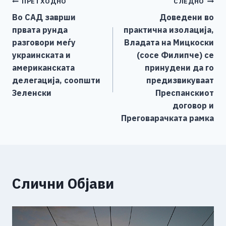
Навигација
ПРЕТХОДНО
СЛЕДНО
b
n
A
Li
Во САД заврши
Доведени во
o
g
p
n
на
првата рунда
практична изолација,
o
er
p
k
напис
разговори меѓу
Владата на Мицкоски
k
украинската и
(сосе Филипче) се
американската
принудени да го
делегација, соопшти
предизвикуваат
Зеленски
Преспанскиот
договор и
Преговарачката рамка
Слични Објави