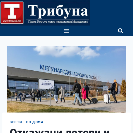
Skip
to
content
ВЕСТИ
|
ПО ДОМА
Откажани летови и