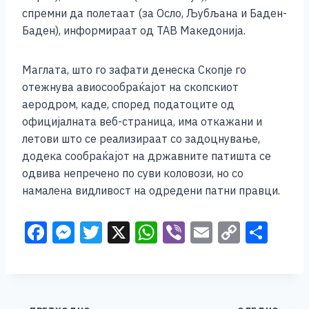
спремни да полетаат (за Осло, Љубљана и Баден-
Баден), информираат од ТАВ Македонија.
Маглата, што го зафати денеска Скопје го
отежнува авиосообраќајот на скопскиот
аеродром, каде, според податоците од
официјалната веб-страница, има откажани и
летови што се реализираат со задоцнување,
додека сообраќајот на државните патишта се
одвива непречено по суви коловози, но со
намалена видливост на одредени патни правци.
F
M
T
X
W
Vi
E
C
S
a
e
wi
h
b
m
o
h
c
ss
tt
at
er
ai
p
ar
e
e
er
s
l
y
e