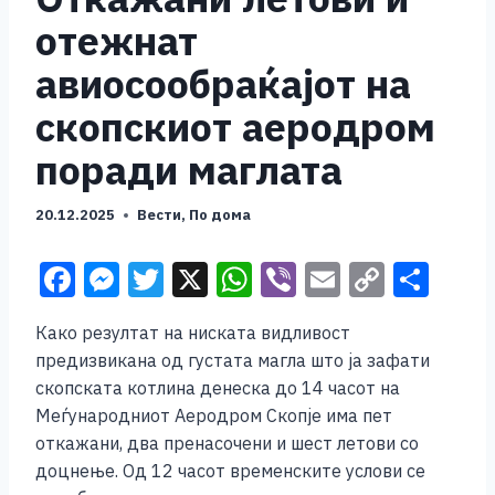
отежнат
авиосообраќајот на
скопскиот аеродром
поради маглата
20.12.2025
Вести
,
По дома
F
M
T
X
W
Vi
E
C
S
a
e
wi
h
b
m
o
h
Како резултат на ниската видливост
c
ss
tt
at
er
ai
p
ar
предизвикана од густата магла што ја зафати
e
e
er
s
l
y
e
скопската котлина денеска до 14 часот на
b
n
A
Li
Меѓународниот Аеродром Скопје има пет
откажани, два пренасочени и шест летови со
o
g
p
n
доцнење. Од 12 часот временските услови се
o
er
p
k