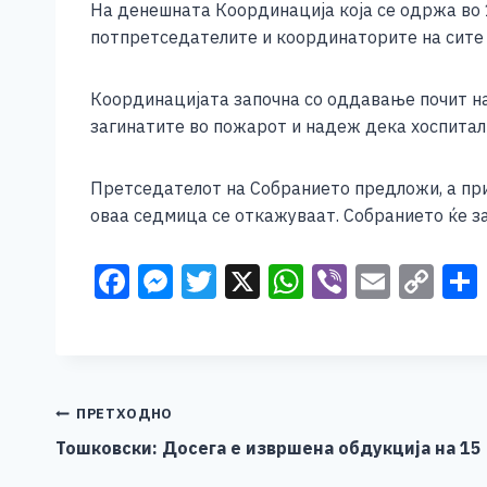
На денешната Координација која се одржа во 
c
ss
tt
at
er
ai
p
потпретседателите и координаторите на сите 
e
e
er
s
l
y
b
n
A
Li
Координацијата започна со оддавање почит на 
o
g
p
n
загинатите во пожарот и надеж дека хоспитали
o
er
p
k
Претседателот на Собранието предложи, а при
k
оваа седмица се откажуваат. Собранието ќе за
F
M
T
X
W
Vi
E
C
a
e
wi
h
b
m
o
c
ss
tt
at
er
ai
p
e
e
er
s
l
y
b
n
A
Li
Навигација
ПРЕТХОДНО
o
g
p
n
Тошковски: Досега е извршена обдукција на 15
на