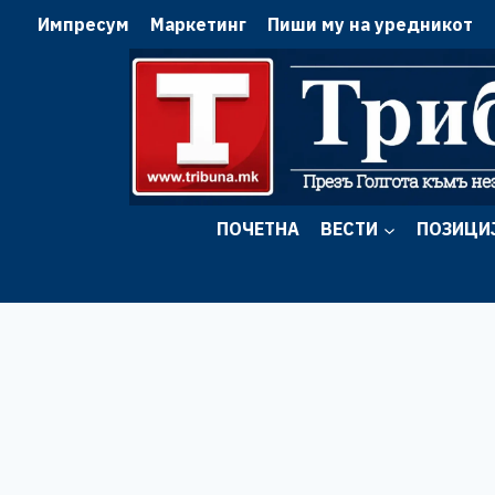
Skip
Импресум
Маркетинг
Пиши му на уредникот
to
content
ПОЧЕТНА
ВЕСТИ
ПОЗИЦИ