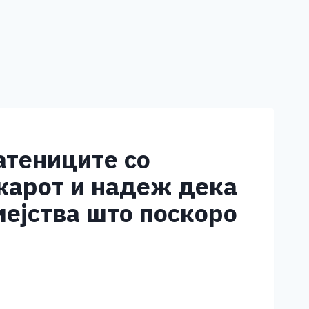
атениците со
ожарот и надеж дека
мејства што поскоро