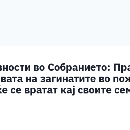
ности во Собранието: Пр
твата на загинатите во п
е се вратат кај своите се
S
h