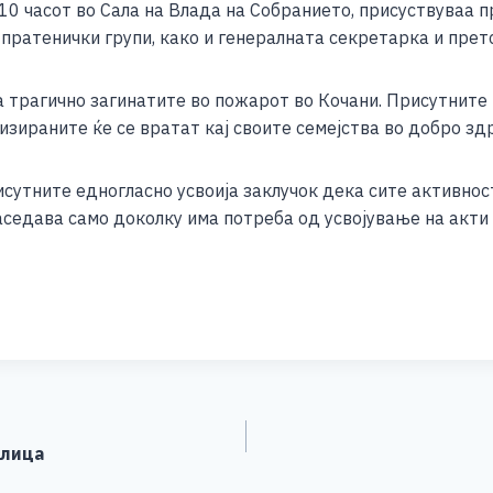
10 часот во Сала на Влада на Собранието, присуствуваа 
ar
пратенички групи, како и генералната секретарка и прет
e
трагично загинатите во пожарот во Кочани. Присутните и
зираните ќе се вратат кај своите семејства во добро здр
сутните едногласно усвоија заклучок дека сите активнос
седава само доколку има потреба од усвојување на акти 
S
h
ar
e
 лица