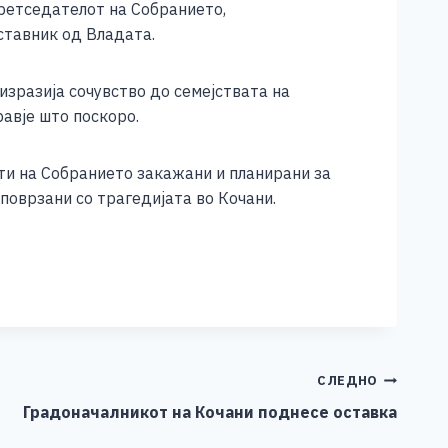
претседателот на Собранието,
ставник од Владата.
зразија сочувство до семејствата на
авје што поскоро.
ти на Собранието закажани и планирани за
поврзани со трагедијата во Кочани.
СЛЕДНО
Градоначалникот на Кочани поднесе оставка