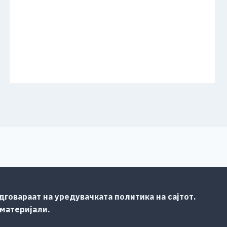
говараат на уредувачката политика на сајтот.
 материјали.