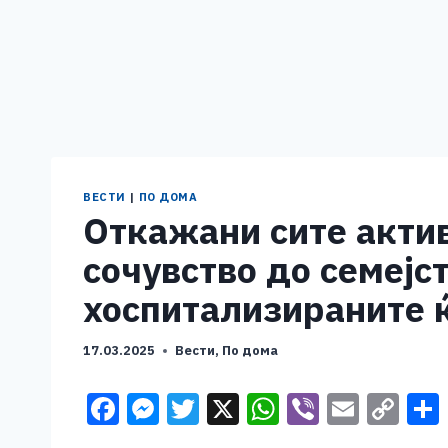
ВЕСТИ
|
ПО ДОМА
Откажани сите актив
сочувство до семејс
хоспитализираните ќ
17.03.2025
Вести
,
По дома
F
M
T
X
W
Vi
E
C
a
e
wi
h
b
m
o