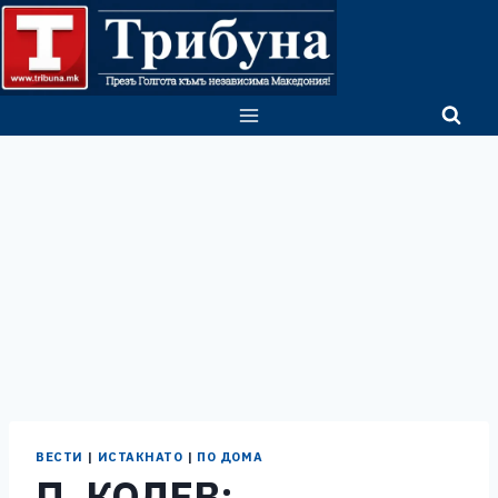
Skip
to
content
ВЕСТИ
|
ИСТАКНАТО
|
ПО ДОМА
П. КОЛЕВ: