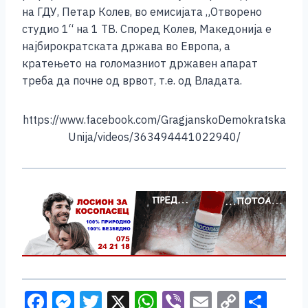
o
g
p
n
на ГДУ, Петар Колев, во емисијата „Отворено
o
er
p
k
студио 1“ на 1 ТВ. Според Колев, Македонија е
k
најбирократската држава во Европа, а
кратењето на голомазниот државен апарат
треба да почне од врвот, т.е. од Владата.
https://www.facebook.com/GragjanskoDemokratska
Unija/videos/363494441022940/
F
M
T
X
W
Vi
E
C
S