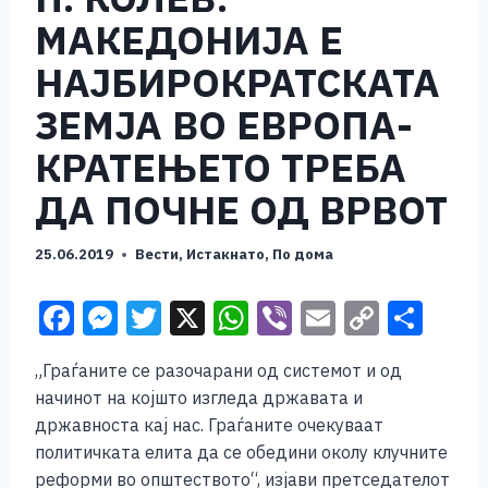
МАКЕДОНИЈА Е
НАЈБИРОКРАТСКАТА
ЗЕМЈА ВО ЕВРОПА-
КРАТЕЊЕТО ТРЕБА
ДА ПОЧНЕ ОД ВРВОТ
25.06.2019
Вести
,
Истакнато
,
По дома
F
M
T
X
W
Vi
E
C
S
a
e
wi
h
b
m
o
h
„Граѓаните се разочарани од системот и од
c
ss
tt
at
er
ai
p
ar
начинот на којшто изгледа државата и
e
e
er
s
l
y
e
државноста кај нас. Граѓаните очекуваат
b
n
A
Li
политичката елита да се обедини околу клучните
реформи во општеството“, изјави претседателот