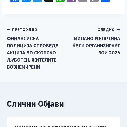
a
e
wi
h
b
m
o
h
c
ss
tt
at
er
ai
p
ar
e
e
er
s
l
y
e
Навигација
ПРЕТХОДНО
СЛЕДНО
b
n
A
Li
ФИНАНСИСКА
МИЛАНО И КОРТИНА
o
g
p
n
на
ПОЛИЦИЈА СПРОВЕДЕ
ЌЕ ГИ ОРГАНИЗИРААТ
o
er
p
k
напис
АКЦИЈА ВО СКОПСКО
ЗОИ 2026
k
ЉУБОТЕН, ЖИТЕЛИТЕ
ВОЗНЕМИРЕНИ
Слични Објави