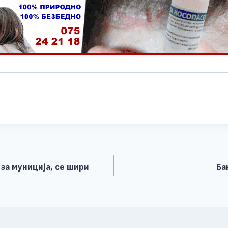
S
h
ar
e
за муниција, се шири
Ба