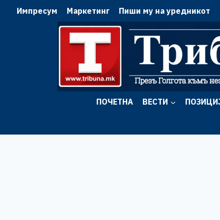
Skip
Импресум
Маркетинг
Пиши му на уредникот
to
content
ПОЧЕТНА
ВЕСТИ
ПОЗИЦИ