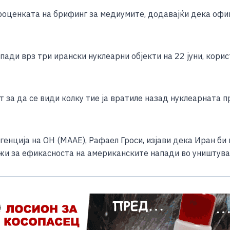
e
проценката на брифинг за медиумите, додавајќи дека офи
ди врз три ирански нуклеарни објекти на 22 јуни, корис
 за да се види колку тие ја вратиле назад нуклеарната 
генција на ОН (МААЕ), Рафаел Гроси, изјави дека Иран б
жи за ефикасноста на американските напади во уништува