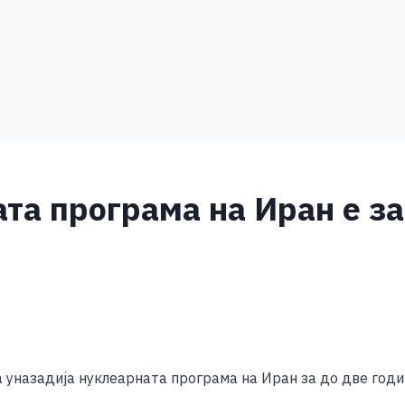
та програма на Иран е за
S
h
 уназадија нуклеарната програма на Иран за до две годи
ar