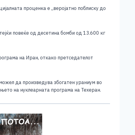
цијалната проценка е „веројатно поблиску до
тејќи повеќе од десетина бомби од 13.600 кг
програма на Иран, откако претседателот
и можел да произведува збогатен ураниум во
њето на нуклеарната програма на Техеран.