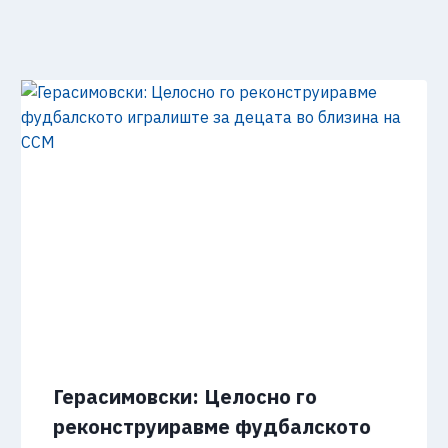
Герасимовски: Целосно го
реконструиравме фудбалското