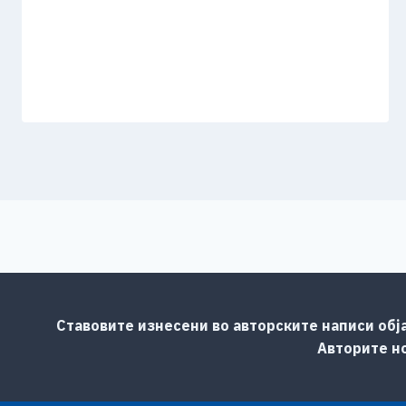
Ставовите изнесени во авторските написи обј
Авторите но