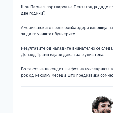
e
e
er
s
l
y
Шон Парнел, портпарол на Пентагон, ја даде 
b
n
A
Li
две години“.
o
g
p
n
o
er
p
k
Американските воени бомбардери извршија напа
за да ги уништат бункерите.
k
Резултатите од нападите внимателно се следат
Доналд Трамп изјави дека таа е уништена.
Во текот на викендот, шефот на нуклеарната а
рок од неколку месеци, што предизвика сомне