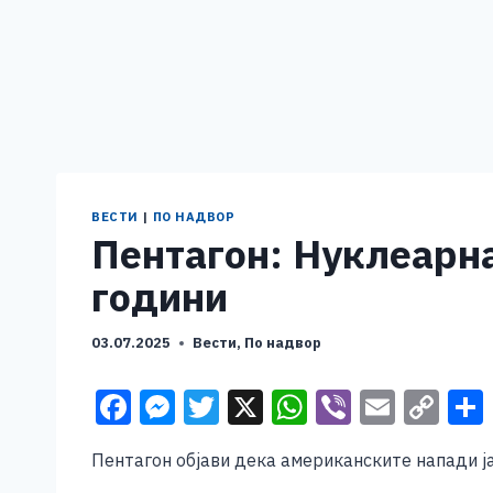
ВЕСТИ
|
ПО НАДВОР
Пентагон: Нуклеарна
години
03.07.2025
Вести
,
По надвор
F
M
T
X
W
Vi
E
C
a
e
wi
h
b
m
o
Пентагон објави дека американските напади ја
c
ss
tt
at
er
ai
p