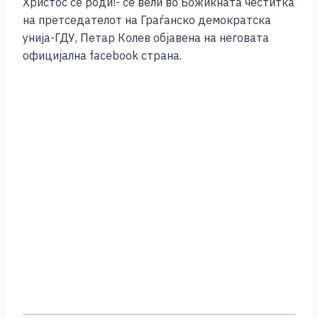
Христос се роди!- се вели во Божиќната честитка
на претседателот на Граѓанско демократска
унија-ГДУ, Петар Колев објавена на неговата
официјална facebook страна.