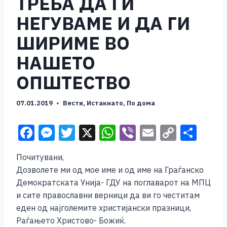
ТРЕБА ДА ГИ
НЕГУВАМЕ И ДА ГИ
ШИРИМЕ ВО
НАШЕТО
ОПШТЕСТВО
07.01.2019
Вести
,
Истакнато
,
По дома
F
M
T
X
W
Vi
E
C
S
a
e
wi
h
b
m
o
h
Почитувани,
c
ss
tt
at
er
ai
p
ar
Дозволете ми од мое име и од име на Граѓанско
e
e
er
s
l
y
e
Демократската Унија- ГДУ на поглаварот на МПЦ
b
n
A
Li
и сите православни верници да ви го честитам
еден од најголемите христијански празници,
o
g
p
n
Раѓањето Христово- Божиќ.