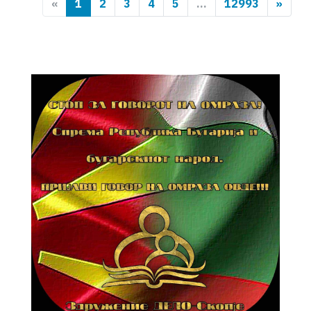
«
1
2
3
4
5
...
12993
»