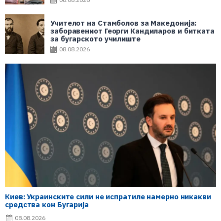
Учителот на Стамболов за Македонија:
заборавениот Георги Кандиларов и битката
за бугарското училиште
08.08.2026
Киев: Украинските сили не испратиле намерно никакви
средства кон Бугарија
08.08.2026