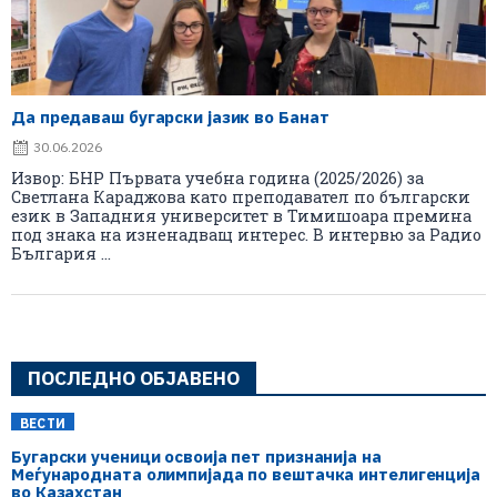
Да предаваш бугарски јазик во Банат
30.06.2026
Извор: БНР Първата учебна година (2025/2026) за
Светлана Караджова като преподавател по български
език в Западния университет в Тимишоара премина
под знака на изненадващ интерес. В интервю за Радио
България ...
ПОСЛЕДНО ОБЈАВЕНО
ВЕСТИ
Бугарски ученици освоија пет признанија на
Меѓународната олимпијада по вештачка интелигенција
во Казахстан