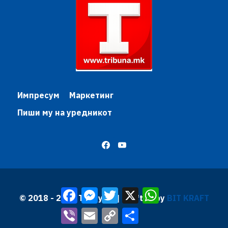
Импресум
Маркетинг
Пиши му на уредникот
Facebook
Messenger
Twitter
X
WhatsApp
© 2018 - 2026 Трибуна | Krafted by
BIT KRAFT
Viber
Email
Copy
Share
Link