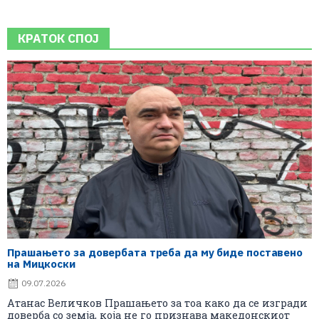
КРАТОК СПОЈ
Прашањето за довербата треба да му биде поставено
на Мицкоски
09.07.2026
Атанас Величков Прашањето за тоа како да се изгради
доверба со земја, која не го признава македонскиот