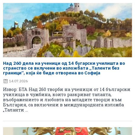
Над 260 дела на ученици од 14 бугарски училишта во
странство се вклучени во изложбата „Таленти без
граници“, која ќе биде отворена во Софија
14.07.2026
Извор: БТА Над 260 творби на ученици от 14 български
училища в чужбина, които разкриват таланта,
въображението и любовта на младите творци към
България, са включени в международната изложба
„Таланти ...