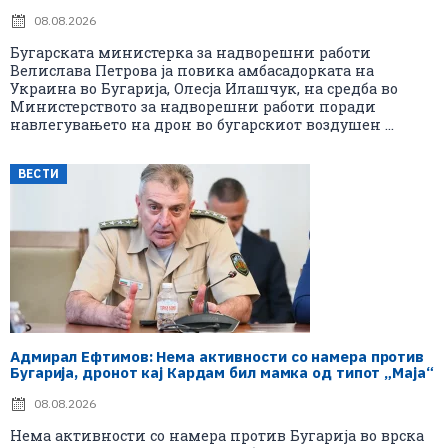
08.08.2026
Бугарската министерка за надворешни работи
Велислава Петрова ја повика амбасадорката на
Украина во Бугарија, Олесја Илашчук, на средба во
Министерството за надворешни работи поради
навлегувањето на дрон во бугарскиот воздушен ...
ВЕСТИ
Адмирал Ефтимов: Нема активности со намера против
Бугарија, дронот кај Кардам бил мамка од типот „Маја“
08.08.2026
Нема активности со намера против Бугарија во врска