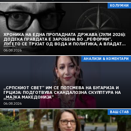
КОЛУМНИ
ХРОНИКА НА ЕДНА ПРОПАДНАТА ДРЖАВА (ЈУЛИ 2026):
ДОДЕКА ПРАВДАТА Е ЗАРОБЕНА ВО „РЕФОРМИ“,
ЛУЃЕТО СЕ ТРУЈАТ ОД ВОДА И ПОЛИТИКА, А ВЛАДАТА
И ОПОЗИЦИЈАТА СЕ „РЕКОНСТРУИРААТ“ – ЗЕМЈАТА
06.08.2026
ТОНЕ ВО „ДОСТОИНСТВО“ И МОЛЧИ ПРЕД УКРАИНА
АНАЛИЗИ & КОМЕНТАРИ
„СРПСКИОТ СВЕТ“ ИМ СЕ ПОТСМЕВА НА БУГАРИЈА И
ГРЦИЈА: ПОДГОТВУВА СКАНДАЛОЗНА СКУЛПТУРА НА
„МАЈКА МАКЕДОНИЈА“
06.08.2026
ВАШ СТАВ