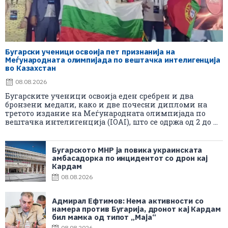
Бугарски ученици освоија пет признанија на
Меѓународната олимпијада по вештачка интелигенција
во Казахстан
08.08.2026
Бугарските ученици освоија еден сребрен и два
бронзени медали, како и две почесни дипломи на
третото издание на Меѓународната олимпијада по
вештачка интелигенција (IOAI), што се одржа од 2 до ...
Бугарското МНР ја повика украинската
амбасадорка по инцидентот со дрон кај
Кардам
08.08.2026
Адмирал Ефтимов: Нема активности со
намера против Бугарија, дронот кај Кардам
бил мамка од типот „Маја“
08.08.2026