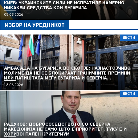
КИЕВ: УКРАИНСКИТЕ СИЛИ НЕ ИСПРАТИЛЕ НАМЕРНО
НИКАКВИ СРЕДСТВА КОН БУГАРИЈА
08.08.2026
ИЗБОР НА УРЕДНИКОТ
ВЕСТИ
АМБАСАДА НА БУГАРИЈА ВО СКОПЈЕ: НАЈНАСТОЈЧИВО
МОЛИМЕ ДА НЕ СЕ БЛОКИРААТ ГРАНИЧНИТЕ ПРЕМИНИ
ИЛИ ПАТИШТАТА МЕЃУ БУГАРИЈА И СЕВЕРНА
МАКЕДОНИЈА
18.06.2026
ВЕСТИ
РАДУКОВ: ДОБРОСОСЕДСТВОТО СО СЕВЕРНА
МАКЕДОНИЈА НЕ САМО ШТО Е ПРИОРИТЕТ, ТУКУ Е И
ХОРИЗОНТАЛЕН КРИТЕРИУМ