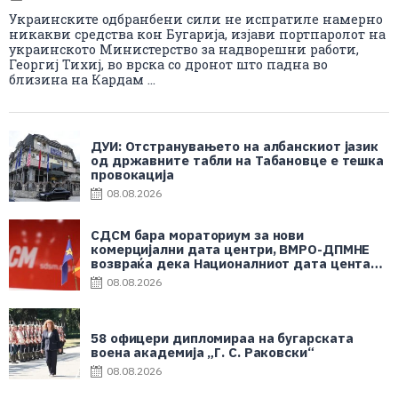
Украинските одбранбени сили не испратиле намерно
никакви средства кон Бугарија, изјави портпаролот на
украинското Министерство за надворешни работи,
Георгиј Тихиј, во врска со дронот што падна во
близина на Кардам ...
ДУИ: Отстранувањето на албанскиот јазик
од државните табли на Табановце е тешка
провокација
08.08.2026
СДСМ бара мораториум за нови
комерцијални дата центри, ВМРО-ДПМНЕ
возвраќа дека Националниот дата центар
е во корист на граѓаните
08.08.2026
58 офицери дипломираа на бугарската
воена академија „Г. С. Раковски“
08.08.2026