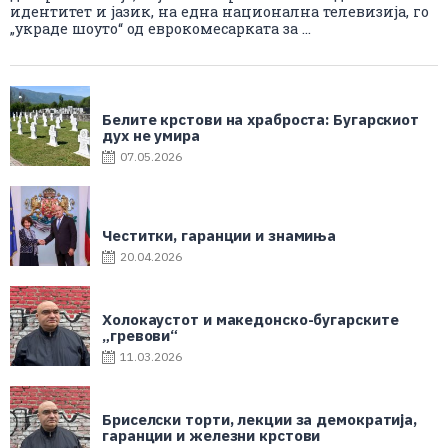
идентитет и јазик, на една национална телевизија, го
„украде шоуто“ од еврокомесарката за ...
Белите крстови на храброста: Бугарскиот
дух не умира
07.05.2026
Честитки, гаранции и знамиња
20.04.2026
Холокаустот и македонско-бугарските
„гревови“
11.03.2026
Бриселски торти, лекции за демократија,
гаранции и железни крстови