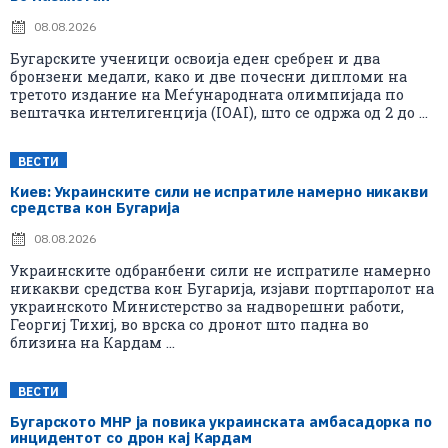
08.08.2026
Бугарските ученици освоија еден сребрен и два
бронзени медали, како и две почесни дипломи на
третото издание на Меѓународната олимпијада по
вештачка интелигенција (IOAI), што се одржа од 2 до ...
ВЕСТИ
Киев: Украинските сили не испратиле намерно никакви
средства кон Бугарија
08.08.2026
Украинските одбранбени сили не испратиле намерно
никакви средства кон Бугарија, изјави портпаролот на
украинското Министерство за надворешни работи,
Георгиј Тихиј, во врска со дронот што падна во
близина на Кардам ...
ВЕСТИ
Бугарското МНР ја повика украинската амбасадорка по
инцидентот со дрон кај Кардам