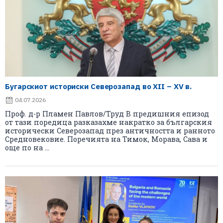
Бугарскиот историски Северозапад во XII – XV в.
04.07.2026
Проф. д-р Пламен Павлов/Труд В предишния епизод
от тази поредица разказахме накратко за българския
исторически Северозапад през античността и ранното
Средновековие. Поречията на Тимок, Морава, Сава и
още по на ...