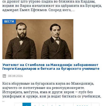
со дронот што утрово падна во близина на Кардам,
изјави во Варна началникот на одбраната на Бугарија,
адмирал Емил Ефтимов. Според него, ...
ВЕСТИ
Учителот на Стамболов за Македонија: заборавениот
Георги Кандиларов и битката за бугарското училиште
08.08.2026
Кога зборуваме за бугарската кауза во Македонија,
најчесто се потсетуваме на револуционерите.
Историјата, меѓутоа, има и други херои – луѓе без
униформи и оружје, кои ја водат битката со учебници,
...