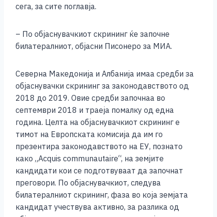
сега, за сите поглавја.
– По објаснувачкиот скрининг ќе започне
билатералниот, објасни Писонеро за МИА.
Северна Македонија и Албанија имаа средби за
објаснувачки скрининг за законодавството од
2018 до 2019. Овие средби започнаа во
септември 2018 и траеја помалку од една
година. Целта на објаснувачкиот скрининг е
тимот на Европската комисија да им го
презентира законодавството на ЕУ, познато
како „Аcquis communautaire“, на земјите
кандидати кои се подготвуваат да започнат
преговори. По објаснувачкиот, следува
билатералниот скрининг, фаза во која земјата
кандидат учествува активно, за разлика од