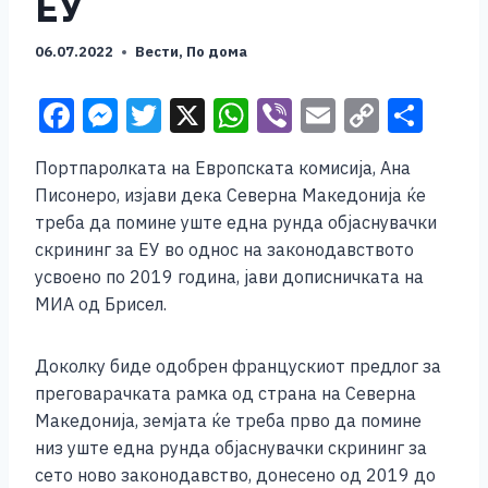
ЕУ
06.07.2022
Вести
,
По дома
F
M
T
X
W
Vi
E
C
S
a
e
wi
h
b
m
o
h
Портпаролката на Европската комисија, Ана
c
ss
tt
at
er
ai
p
ar
Писонеро, изјави дека Северна Македонија ќе
e
e
er
s
l
y
e
треба да помине уште една рунда објаснувачки
b
n
A
Li
скрининг за ЕУ во однос на законодавството
усвоено по 2019 година, јави дописничката на
o
g
p
n
МИА од Брисел.
o
er
p
k
k
Доколку биде одобрен францускиот предлог за
преговарачката рамка од страна на Северна
Македонија, земјата ќе треба прво да помине
низ уште една рунда објаснувачки скрининг за
сето ново законодавство, донесено од 2019 до