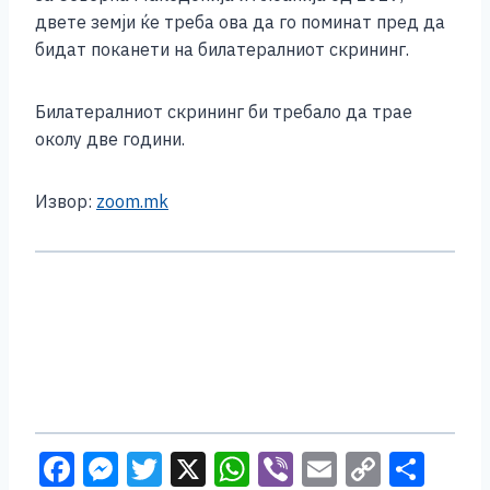
двете земји ќе треба ова да го поминат пред да
бидат поканети на билатералниот скрининг.
Билатералниот скрининг би требало да трае
околу две години.
Извор:
zoom.mk
F
M
T
X
W
Vi
E
C
S