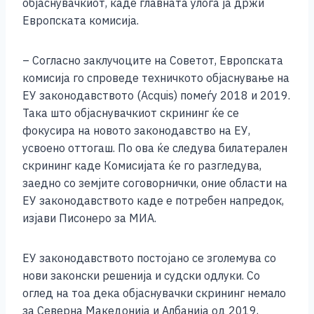
објаснувачкиот, каде главната улога ја држи
Европската комисија.
– Согласно заклучоците на Советот, Европската
комисија го спроведе техничкото објаснување на
ЕУ законодавството (Аcquis) помеѓу 2018 и 2019.
Така што објаснувачкиот скрининг ќе се
фокусира на новото законодавство на ЕУ,
усвоено оттогаш. По ова ќе следува билатерален
скрининг каде Комисијата ќе го разгледува,
заедно со земјите соговорнички, оние области на
ЕУ законодавството каде е потребен напредок,
изјави Писонеро за МИА.
ЕУ законодавството постојано се зголемува со
нови законски решенија и судски одлуки. Со
оглед на тоа дека објаснувачки скрининг немало
за Северна Македонија и Албанија од 2019,