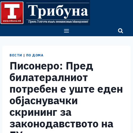
Skip
to
content
ВЕСТИ
|
ПО ДОМА
Писонеро: Пред
билатералниот
потребен е уште еден
објаснувачки
скрининг за
законодавството на