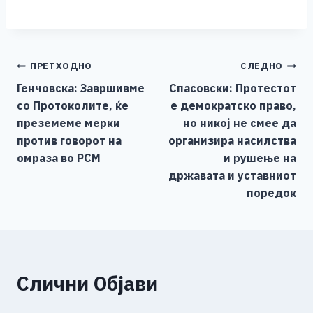
a
e
wi
h
b
m
o
h
c
ss
tt
at
er
ai
p
ar
e
e
er
s
l
y
e
Навигација
ПРЕТХОДНО
СЛЕДНО
b
n
A
Li
Генчовска: Завршивме
Спасовски: Протестот
o
g
p
n
на
со Протоколите, ќе
е демократско право,
o
er
p
k
напис
преземеме мерки
но никој не смее да
k
против говорот на
организира насилства
омраза во РСМ
и рушење на
државата и уставниот
поредок
Слични Објави