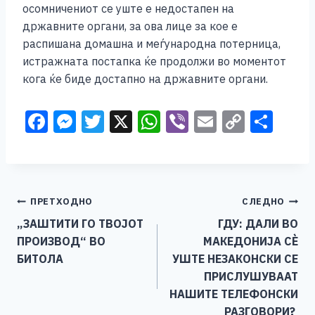
осомничениот се уште е недостапен на
државните органи, за ова лице за кое е
распишана домашна и меѓународна потерница,
истражната постапка ќе продолжи во моментот
кога ќе биде достапно на државните органи.​
F
M
T
X
W
Vi
E
C
S
a
e
wi
h
b
m
o
h
c
ss
tt
at
er
ai
p
ar
e
e
er
s
l
y
e
Навигација
ПРЕТХОДНО
СЛЕДНО
b
n
A
Li
„ЗАШТИТИ ГО ТВОЈОТ
ГДУ: ДАЛИ ВО
o
g
p
n
на
ПРОИЗВОД“ ВО
МАКЕДОНИЈА СЀ
o
er
p
k
напис
БИТОЛА
УШТЕ НЕЗАКОНСКИ СЕ
k
ПРИСЛУШУВААТ
НАШИТЕ ТЕЛЕФОНСКИ
РАЗГОВОРИ?