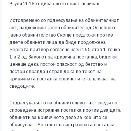
9 јули 2018 година оштетениот починал.
Истовремено со поднесување на обвинителниот
акт, надлежниот јавен обвинител од Основното
јавно обвинителство Скопје предложи против
двете обвинети лица да биде продолжена
мерката притвор согласно член 165 став 1 точка
1 и 2 од Законот за кривична постапка, бидејќи
ценеше дека постои опасност од бегство и
постои оправдан страв дека во текот на
кривичната постапка обвинетите ќе влијаат на
сведоците.
Поднесувањето на обвинителниот акт следи по
спроведена истражна постапка против двајцата
обвинети за кривичното дело за кое што се
обвинуваат. Во текот на истражната постапка