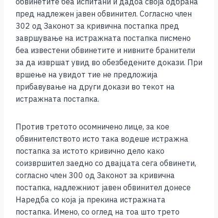
обвинетите беа испитани и дадоа своја одбрана
пред надлежен јавен обвинител. Согласно член
302 од Законот за кривична постапка пред
завршување на истражната постапка писмено
беа известени обвинетите и нивните бранители
за да извршат увид во обезбедените докази. При
вршење на увидот тие не предложија
прибавување на други докази во текот на
истражната постапка.
Против третото осомничено лице, за кое
обвинителството исто така водеше истражна
постапка за истото кривично дело како
соизвршител заедно со двајцата сега обвинети,
согласно член 300 од Законот за кривична
постапка, надлежниот јавен обвинител донесе
Наредба со која ја прекина истражната
постапка. Имено, со оглед на тоа што трето