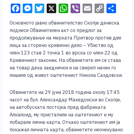
F
M
T
X
W
Vi
E
C
S
a
e
wi
h
b
m
o
h
Основното јавно обвинителство Скопје денеска
c
ss
tt
at
er
ai
p
ar
поднесе Обвинителен акт со предлог за
e
e
er
s
l
y
e
продолжување на мерката Притвор против две
b
n
A
Li
лица за сторено кривично дело – Убиство од
член 123 став 2 точка 1 во врска со член 22 од
o
g
p
n
Кривичниот законик. На обвинетите им се става
o
er
p
k
на товар дека заеднички и на свиреп начин го
k
лишиле од живот оштетениот Никола Саздовски.
Обвинетите на 29 јуни 2018 година околу 17.45
часот на бул. Александар Македонски во Скопје,
на автобуската постојка пред фабриката
Алкалоид, му пристапиле на оштетениот и му
побарале лична карта. Откако оштетениот им ја
покажал личната карта, обвинетите неочекувано