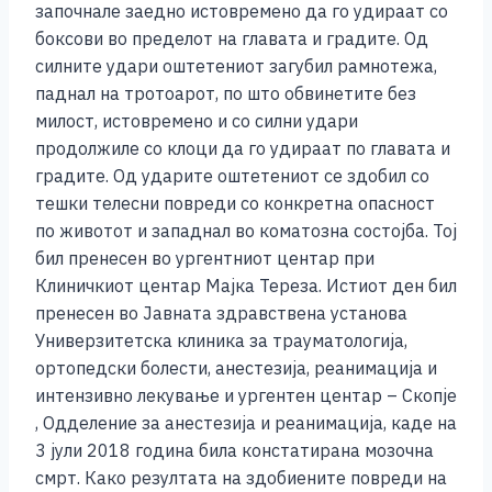
започнале заедно истовремено да го удираат со
боксови во пределот на главата и градите. Од
силните удари оштетениот загубил рамнотежа,
паднал на тротоарот, по што обвинетите без
милост, истовремено и со силни удари
продолжиле со клоци да го удираат по главата и
градите. Од ударите оштетениот се здобил со
тешки телесни повреди со конкретна опасност
по животот и западнал во коматозна состојба. Тој
бил пренесен во ургентниот центар при
Клиничкиот центар Мајка Тереза. Истиот ден бил
пренесен во Јавната здравствена установа
Универзитетска клиника за трауматологија,
ортопедски болести, анестезија, реанимација и
интензивно лекување и ургентен центар – Скопје
, Одделение за анестезија и реанимација, каде на
3 јули 2018 година била констатирана мозочна
смрт. Како резултата на здобиените повреди на