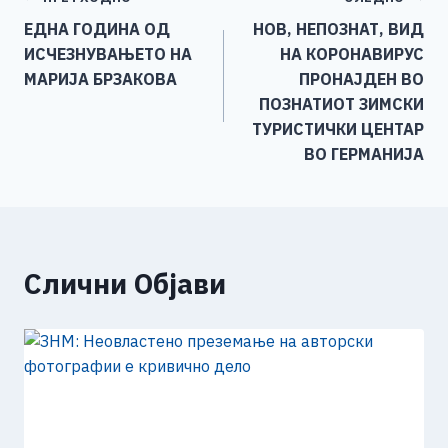
Навигација
b
n
A
Li
ЕДНА ГОДИНА ОД
НОВ, НЕПОЗНАТ, ВИД
o
g
p
n
на
ИСЧЕЗНУВАЊЕТО НА
НА КОРОНАВИРУС
o
er
p
k
напис
МАРИЈА БРЗАКОВА
ПРОНАЈДЕН ВО
k
ПОЗНАТИОТ ЗИМСКИ
ТУРИСТИЧКИ ЦЕНТАР
ВО ГЕРМАНИЈА
Слични Објави