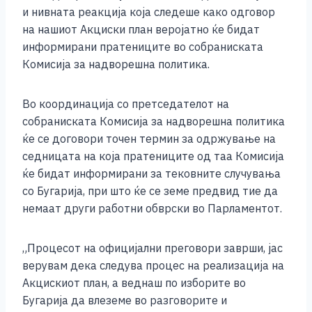
o
g
p
n
и нивната реакција која следеше како одговор
o
er
p
k
на нашиот Акциски план веројатно ќе бидат
k
информирани пратениците во собраниската
Комисија за надворешна политика.
Во координација со претседателот на
собраниската Комисија за надворешна политика
ќе се договори точен термин за одржување на
седницата на која пратениците од таа Комисија
ќе бидат информирани за тековните случувања
со Бугарија, при што ќе се земе предвид тие да
немаат други работни обврски во Парламентот.
„Процесот на официјални преговори заврши, јас
верувам дека следува процес на реализација на
Акцискиот план, а веднаш по изборите во
Бугарија да влеземе во разговорите и