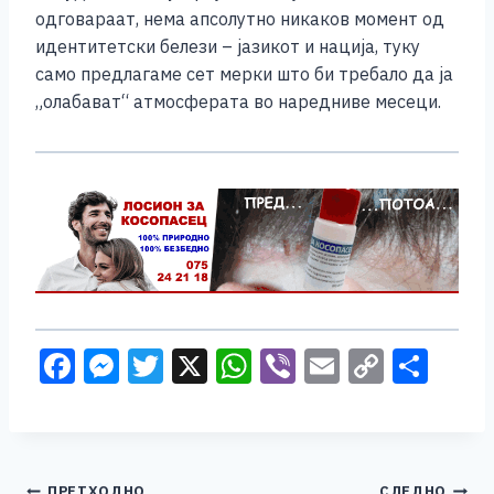
одговараат, нема апсолутно никаков момент од
идентитетски белези – јазикот и нација, туку
само предлагаме сет мерки што би требало да ја
„олабават“ атмосферата во наредниве месеци.
F
M
T
X
W
Vi
E
C
S
a
e
wi
h
b
m
o
h
c
ss
tt
at
er
ai
p
ar
e
e
er
s
l
y
e
ПРЕТХОДНО
СЛЕДНО