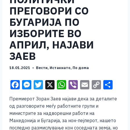
ПРЕГОВОРИ СО
БУГАРИЈА ПО
ИЗБОРИТЕ ВО
АПРИЛ, НАЈАВИ
ЗАЕВ
18.01.2021
Вести
,
Истакнато
,
По дома
F
M
T
X
W
Vi
E
C
S
a
e
wi
h
b
m
o
h
Премиерот Зоран Заев најави дека за деталите
c
ss
tt
at
er
ai
p
ar
од разговорите меѓу работните групи и
e
e
er
s
l
y
e
министрите за надворешни работи на
b
n
A
Li
Македонија и Бугарија, за нон-пејперот, нашето
последно размислување кон соседната земја, но