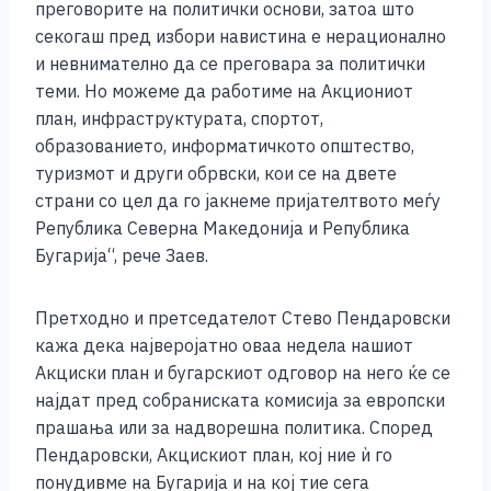
преговорите на политички основи, затоа што
секогаш пред избори навистина е нерационално
и невнимателно да се преговара за политички
теми. Но можеме да работиме на Акциониот
план, инфраструктурата, спортот,
образованието, информатичкото општество,
туризмот и други обрвски, кои се на двете
страни со цел да го јакнеме пријателтвото меѓу
Република Северна Македонија и Република
Бугарија“, рече Заев.
Претходно и претседателот Стево Пендаровски
кажа дека најверојатно оваа недела нашиот
Акциски план и бугарскиот одговор на него ќе се
најдат пред собраниската комисија за европски
прашања или за надворешна политика. Според
Пендаровски, Акцискиот план, кој ние ѝ го
понудивме на Бугарија и на кој тие сега