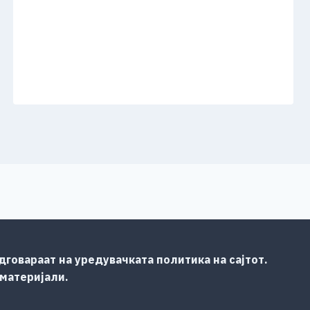
говараат на уредувачката политика на сајтот.
 материјали.