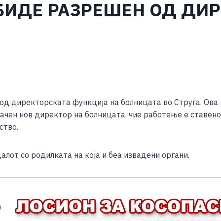
 БИДЕ РАЗРЕШЕН ОД ДИ
S
h
од директорската функција на болницата во Струга. Ова 
ar
значен нов директор на болницата, чие работење е ставен
e
ство.
далот со родилката на која и беа извадени органи.