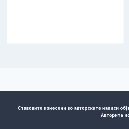
Ставовите изнесени во авторските написи обј
Авторите но