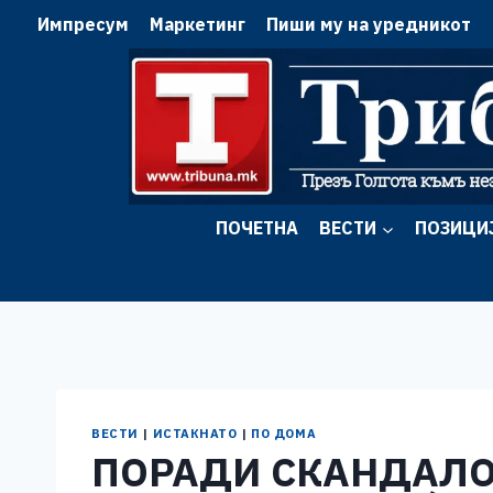
Skip
Импресум
Маркетинг
Пиши му на уредникот
to
content
ПОЧЕТНА
ВЕСТИ
ПОЗИЦИ
ВЕСТИ
|
ИСТАКНАТО
|
ПО ДОМА
ПОРАДИ СКАНДАЛОТ