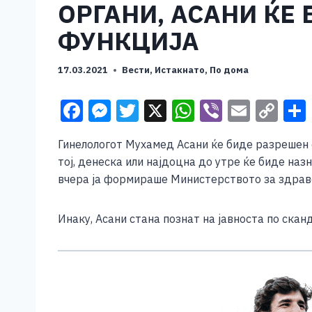
ОРГАНИ, АСАНИ ЌЕ
ФУНКЦИЈА
17.03.2021
Вести
,
Истакнато
,
По дома
F
M
T
X
W
Vi
E
C
a
e
wi
h
b
m
o
Гинелологот Мухамед Асани ќе биде разрешен 
c
ss
tt
at
er
ai
p
тој, денеска или најдоцна до утре ќе биде на
e
e
er
s
l
y
вчера ја формираше Министерството за здрав
b
n
A
Li
o
g
p
n
Инаку, Асани стана познат на јавноста по скан
o
er
p
k
k