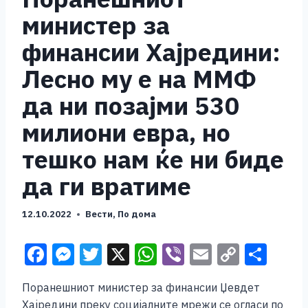
министер за
финансии Хајредини:
Лесно му е на ММФ
да ни позајми 530
милиони евра, но
тешко нам ќе ни биде
да ги вратиме
12.10.2022
Вести
,
По дома
F
M
T
X
W
Vi
E
C
S
a
e
wi
h
b
m
o
h
Поранешниот министер за финансии Џевдет
c
ss
tt
at
er
ai
p
ar
Хајредини преку социјалните мрежи се огласи по