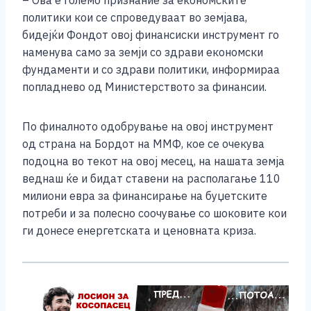
– Ова е големо признание за економските
политики кои се спроведуваат во земјава,
бидејќи Фондот овој финансиски инструмент го
наменува само за земји со здрави економски
фундаменти и со здрави политики, информираа
попладнево од Министерството за финансии.
По финалното одобрување на овој инструмент
од страна на Бордот на ММФ, кое се очекува
подоцна во текот на овој месец, на нашата земја
веднаш ќе и бидат ставени на располагање 110
милиони евра за финансирање на буџетските
потреби и за полесно соочување со шоковите кои
ги донесе енергетската и ценовната криза.