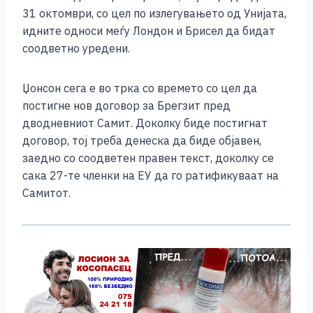
31 октомври, со цел по излегувањето од Унијата,
идните односи меѓу Лондон и Брисел да бидат
соодветно уредени.
Џонсон сега е во трка со времето со цел да
постигне нов договор за Брегзит пред
дводневниот Самит. Доколку биде постигнат
договор, тој треба денеска да биде објавен,
заедно со соодветен правен текст, доколку се
сака 27-те членки на ЕУ да го ратификуваат на
Самитот.