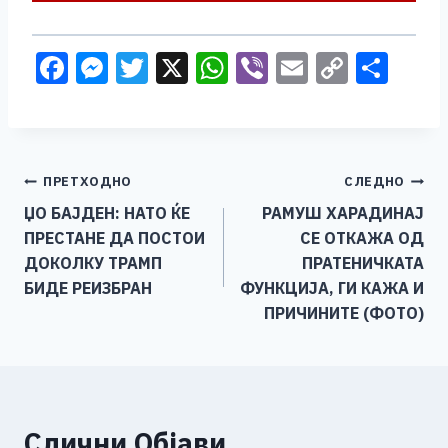
F
M
T
X
W
Vi
E
C
S
a
e
wi
h
b
m
o
h
c
ss
tt
at
er
ai
p
ar
e
e
er
s
l
y
e
Навигација
ПРЕТХОДНО
СЛЕДНО
b
n
A
Li
ЏО БАЈДЕН: НАТО ЌЕ
РАМУШ ХАРАДИНАЈ
o
g
p
n
на
ПРЕСТАНЕ ДА ПОСТОИ
СЕ ОТКАЖА ОД
o
er
p
k
напис
ДОКОЛКУ ТРАМП
ПРАТЕНИЧКАТА
k
БИДЕ РЕИЗБРАН
ФУНКЦИЈА, ГИ КАЖА И
ПРИЧИНИТЕ (ФОТО)
Слични Објави