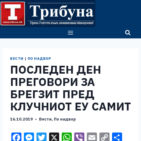
Skip
to
content
ВЕСТИ
|
ПО НАДВОР
ПОСЛЕДЕН ДЕН
ПРЕГОВОРИ ЗА
БРЕГЗИТ ПРЕД
КЛУЧНИОТ ЕУ САМИТ
16.10.2019
Вести
,
По надвор
F
M
T
X
W
Vi
E
C
S