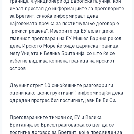
граница. Функционери од Европската унија, кои
имаат пристап до информациите за преговорите
за Брегзит, синоќа информираат дека
најголемата пречка за постигнување договор е
„речиси решена“. Изворите од ЕУ велат дека
главниот преговарач на ЕУ Мишел Барние рекол
дека Ирското Море ќе биде царинска граница
меѓу Унијата и Велика Британија, со што ќе се
избегне видлива копнена граница на ирскиот
остров.
Даунинг стрит 10 синоќешните разговори ги
оцени како „конструктивни“, информирајќи дека
одреден прогрес бил постигнат, јави Би Би Си.
Преговарачките тимови од ЕУ и Велика
Британија во Брисел разговараа со цел да се
постигне договор за Брегзит, кој е предвиден за