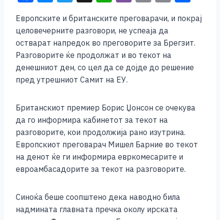
a
e
wi
h
b
m
o
h
Европските и британските преговарачи, и покрај
c
ss
tt
at
er
ai
p
ar
целовечерните разговори, не успеаја да
e
e
er
s
l
y
e
остварат напредок во преговорите за Брегзит.
b
n
A
Li
Разговорите ќе продолжат и во текот на
денешниот ден, со цел да се дојде до решение
o
g
p
n
пред утрешниот Самит на ЕУ.
o
er
p
k
k
Британскиот премиер Борис Џонсон се очекува
да го информира кабинетот за текот на
разговорите, кои продолжија рано изутрина.
Европскиот преговарач Мишел Барние во текот
на денот ќе ги информира евркомесарите и
евроамбасадорите за текот на разговорите.
Синоќа беше соопштено дека наводно била
надмината главната пречка околу ирската