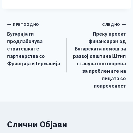
a
e
wi
h
b
m
o
h
c
ss
tt
at
er
ai
p
ar
e
e
er
s
l
y
e
Навигација
ПРЕТХОДНО
СЛЕДНО
b
n
A
Li
Бугарија ги
Преку проект
o
g
p
n
на
продлабочува
финансиран од
o
er
p
k
напис
стратешките
Бугарската помош за
k
партнерства со
развој општина Штип
Франција и Германија
станува поотворена
за проблемите на
лицата со
попреченост
Слични Објави