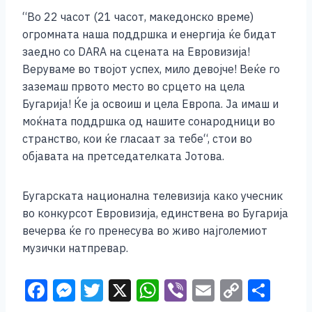
o
g
p
n
“Во 22 часот (21 часот, македонско време)
o
er
p
k
огромната наша поддршка и енергија ќе бидат
k
заедно со DARA на сцената на Евровизија!
Веруваме во твојот успех, мило девојче! Веќе го
заземаш првото место во срцето на цела
Бугарија! Ќе ја освоиш и цела Европа. Ја имаш и
моќната поддршка од нашите сонародници во
странство, кои ќе гласаат за тебе“, стои во
објавата на претседателката Јотова.
Бугарската национална телевизија како учесник
во конкурсот Евровизија, единствена во Бугарија
вечерва ќе го пренесува во живо најголемиот
музички натпревар.
F
M
T
X
W
Vi
E
C
S