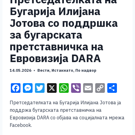
Бугарија Илијана
Јотова со поддршка
за бугарската
претставничка на
Евровизија DARA
14.05.2026
Вести
,
Истакнато
,
По надвор
F
M
T
X
W
Vi
E
C
S
a
e
wi
h
b
m
o
h
Претседателката на Бугарија Илијана Јотова ја
c
ss
tt
at
er
ai
p
ar
поддржа бугарската претставничка на
e
e
er
s
l
y
e
Евровизија DARA со објава на социјалната мрежа
b
n
A
Li
Facebook.