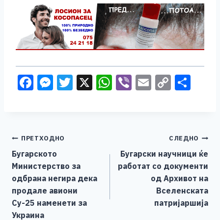
F
M
T
X
W
Vi
E
C
S
a
e
wi
h
b
m
o
h
c
ss
tt
at
er
ai
p
ar
e
e
er
s
l
y
e
Навигација
ПРЕТХОДНО
СЛЕДНО
b
n
A
Li
Бугарското
Бугарски научници ќе
o
g
p
n
на
Министерство за
работат со документи
o
er
p
k
напис
одбрана негира дека
од Архивот на
k
продале авиони
Вселенската
Су-25 наменети за
патријаршија
Украина