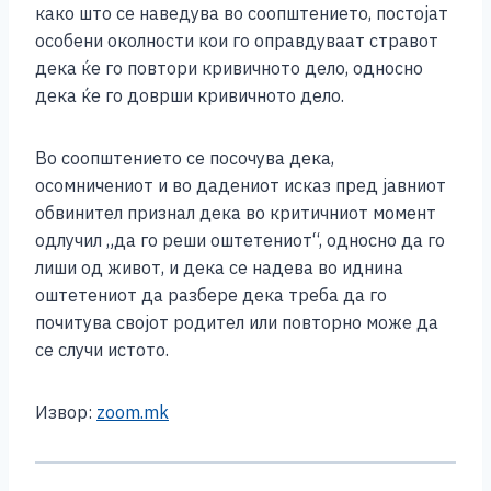
како што се наведува во соопштението, постојат
особени околности кои го оправдуваат стравот
дека ќе го повтори кривичното дело, односно
дека ќе го доврши кривичното дело.
Во соопштението се посочува дека,
осомничениот и во дадениот исказ пред јавниот
обвинител признал дека во критичниот момент
одлучил „да го реши оштетениот“, односно да го
лиши од живот, и дека се надева во иднина
оштетениот да разбере дека треба да го
почитува својот родител или повторно може да
се случи истото.​
Извор:
zoom.mk