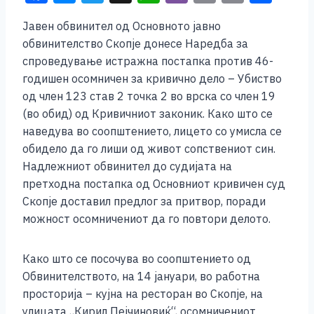
a
e
wi
h
b
m
o
h
Јавен обвинител од Основното јавно
c
ss
tt
at
er
ai
p
ar
обвинителство Скопје донесе Наредба за
e
e
er
s
l
y
e
спроведување истражна постапка против 46-
b
n
A
Li
годишен осомничен за кривично дело – Убиство
од член 123 став 2 точка 2 во врска со член 19
o
g
p
n
(во обид) од Кривичниот законик. Како што се
o
er
p
k
наведува во соопштението, лицето со умисла се
k
обидело да го лиши од живот сопствениот син.
Надлежниот обвинител до судијата на
претходна постапка од Основниот кривичен суд
Скопје доставил предлог за притвор, поради
можност осомничениот да го повтори делото.
Како што се посочува во соопштението од
Обвинителството, на 14 јануари, во работна
просторија – кујна на ресторан во Скопје, на
улицата „Кирил Пејчиновиќ“, осомничениот