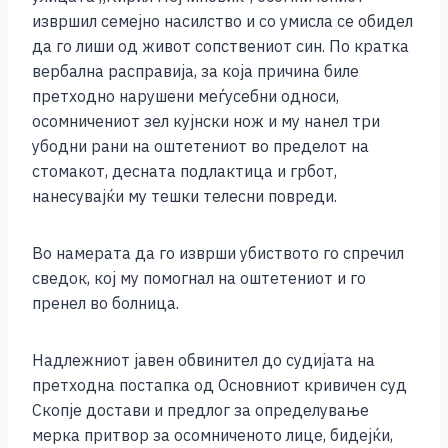
извршил семејно насилство и со умисла се обидел
да го лиши од живот сопствениот син. По кратка
вербална расправија, за која причина биле
претходно нарушени меѓусебни односи,
осомничениот зел кујнски нож и му нанел три
убодни рани на оштетениот во пределот на
стомакот, десната подлактица и грбот,
нанесувајќи му тешки телесни повреди.
Во намерата да го изврши убиството го спречил
сведок, кој му помогнал на оштетениот и го
пренел во болница.
Надлежниот јавен обвинител до судијата на
претходна постапка од Основниот кривичен суд
Скопје достави и предлог за определување
мерка притвор за осомниченото лице, бидејќи,