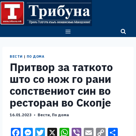
Skip
to
content
ВЕСТИ
|
ПО ДОМА
Притвор за таткото
што со нож го рани
сопствениот син во
ресторан во Скопје
16.01.2023
Вести
,
По дома
F
M
T
X
W
Vi
E
C
S