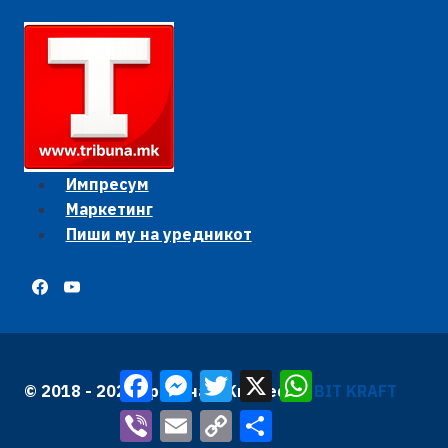
Импресум
Маркетинг
Пиши му на уредникот
Facebook
Messenger
Twitter
X
WhatsApp
© 2018 - 2026 Трибуна | Krafted by
BIT KRAFT
Viber
Email
Copy
Share
Link