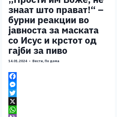
знаат што прават!“ –
бурни реакции во
јавноста за маската
со Исус и крстот од
гајби за пиво
14.01.2024
Вести
,
По дома
F
a
M
c
e
T
e
s
w
X