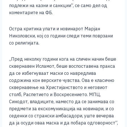
подлежи на казни и санкции“, се само дел од
коментарите на ФБ.
Остра критика упати и новинарот Марјан
Николовски, кој со години следи теми поврзани
со религијата.
„Пред неколку години кога на сличен начин беше
сквернавен Исламот, беше воспоставена пракса
да се избегнуваат маски со навредлива
содржина кон верските чувства. Ова е класично
сквернавење на Христијанството и неговиот
столб, Распетието и Воскресението. МПЦ,
Синодот, владиците, наместо да се занимава со
предмети за екскомуникација на новинари, и со
седенки со странски амбасадори, уште вечерва
да ја осуди оваа маска и да побара одговорност“,