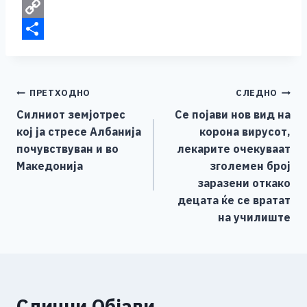
o
n
t
a
i
E
k
g
e
t
b
m
C
e
r
s
e
a
o
S
r
A
r
i
p
h
Навигација
ПРЕТХОДНО
СЛЕДНО
p
l
y
a
Силниот земјотрес
Се појави нов вид на
p
L
r
на
кој ја стресе Албанија
корона вирусот,
i
e
напис
почувствуван и во
лекарите очекуваат
n
Македонија
зголемен број
k
заразени откако
децата ќе се вратат
на училиште
Слични Објави