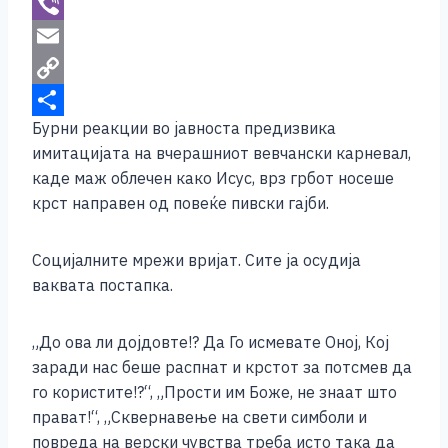
b
s
i
W
o
e
t
h
V
o
n
t
a
i
E
k
g
e
t
b
m
C
Бурни реакции во јавноста предизвика
e
r
s
e
a
o
S
имитацијата на вчерашниот вевчански карневал,
r
A
r
i
p
h
каде маж облечен како Исус, врз грбот носеше
p
l
y
a
крст направен од повеќе пивски гајби.
p
L
r
i
e
Социјалните мрежи вријат. Сите ја осудија
ваквата постапка.
n
k
„До ова ли дојдовте!? Да Го исмевате Оној, Кој
заради нас беше распнат и крстот за потсмев да
го користите!?“, „Прости им Боже, не знаат што
прават!“, „Сквернавење на свети симболи и
повреда на верски чувства треба исто така да