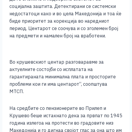
социјална заштита. Детектирани се системски
недостатоци како и во цела Македонија и тоа ќе
биде приоритет за корекција во наредниот
период. Центарот се соочува и со зголемен број
на предмети и намален број на вработени.
Во крушевскиот центар разговаравме за
актуелните состојби со исплатата на
гарантираната минимална плата и просторите
проблеми кои ги има центарот“, соопштува
МТСП.
На средбите со пензионерите во Прилеп и
Крушево беше истакнато дека за првпат по 1945
година излегоа на протести во градовите низ
Македонија и го дигнаа својот глас за она што им