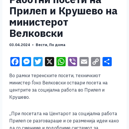
Прилеп и Крушево на
министерот
Велковски
03.04.2024
Вести
,
По дома
F
M
T
X
W
Vi
E
C
S
a
e
wi
h
b
m
o
h
Во рамки теренските посети, техничкиот
c
ss
tt
at
er
ai
p
ar
министер Ѓоко Велковски оствари посета на
e
e
er
s
l
y
e
центрите за социјална работа во Прилеп и
b
n
A
Li
Крушево.
o
g
p
n
„При посетата на Центарот за социјална работа
o
er
p
k
Прилеп се разговараше и се разменија идеи како
k
да го смениме и подобриме системот за