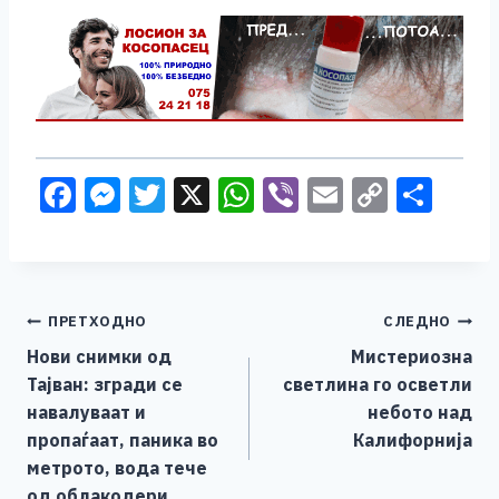
F
M
T
X
W
Vi
E
C
S
a
e
wi
h
b
m
o
h
c
ss
tt
at
er
ai
p
ar
e
e
er
s
l
y
e
Навигација
ПРЕТХОДНО
СЛЕДНО
b
n
A
Li
Нови снимки од
Мистериозна
o
g
p
n
на
Тајван: згради се
светлина го осветли
o
er
p
k
напис
навалуваат и
небото над
k
пропаѓаат, паника во
Калифорнија
метрото, вода тече
од облакодери