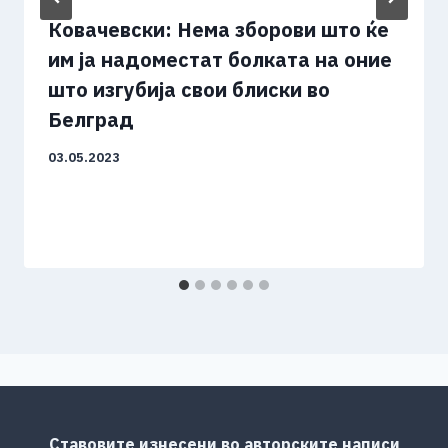
Ковачевски: Нема зборови што ќе
им ја надоместат болката на оние
што изгубија свои блиски во
Белград
03.05.2023
Ставовите изнесени во авторските написи