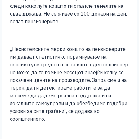
следи како луѓе коишто ги ставиле темелите на
оваа држава. Не се живее со 100 денари на ден,
велат пензионерите.
„Несистемските мерки коишто на пензионерите
им даваат статистичко порамнување на
пензиите, се средства со коишто еден пензионер
не може да го помине месецот знаејќи колку се
покачени цените на производите. Затоа сме и на
терен, да ги детектираме работите за да
можеме да дадеме реална поддршка и на
локалните самоуправи и да обезбедиме подобри
услови за сите граѓани“, се додава во
соопштението.