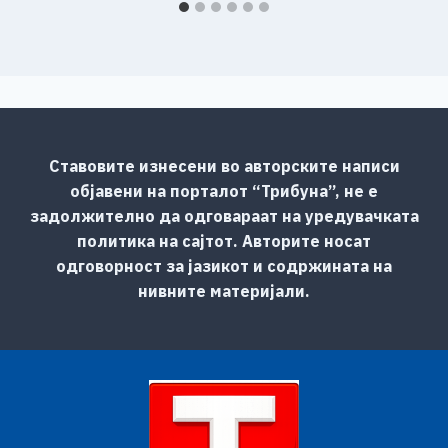
Ставовите изнесени во авторските написи
објавени на порталот “Трибуна”, не е
задолжително да одговараат на уредувачката
политика на сајтот. Авторите носат
одговорност за јазикот и содржината на
нивните материјали.