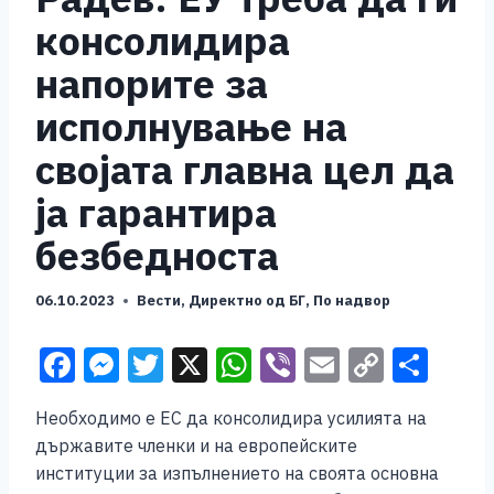
консолидира
напорите за
исполнување на
својата главна цел да
ја гарантира
безбедноста
06.10.2023
Вести
,
Директно од БГ
,
По надвор
F
M
T
X
W
Vi
E
C
S
a
e
wi
h
b
m
o
h
Необходимо е ЕС да консолидира усилията на
c
ss
tt
at
er
ai
p
ar
държавите членки и на европейските
e
e
er
s
l
y
e
институции за изпълнението на своята основна