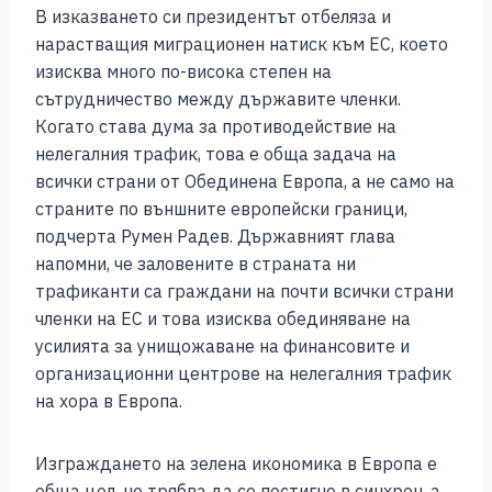
В изказването си президентът отбеляза и
нарастващия миграционен натиск към ЕС, което
изисква много по-висока степен на
сътрудничество между държавите членки.
Когато става дума за противодействие на
нелегалния трафик, това е обща задача на
всички страни от Обединена Европа, а не само на
страните по външните европейски граници,
подчерта Румен Радев. Държавният глава
напомни, че заловените в страната ни
трафиканти са граждани на почти всички страни
членки на ЕС и това изисква обединяване на
усилията за унищожаване на финансовите и
организационни центрове на нелегалния трафик
на хора в Европа.
Изграждането на зелена икономика в Европа е
обща цел, но трябва да се постигне в синхрон, а