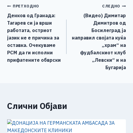
e
e
er
s
l
y
e
Навигација
ПРЕТХОДНО
СЛЕДНО
b
n
A
Li
Денков од Гранада:
(Видео) Димитар
o
g
p
n
на
Тагарев си ја врши
Димитров од
o
er
p
k
напис
работата, остриот
Босилеград ја
k
јазик не е причина за
направил својата куќа
оставка. Очекуваме
„храм“ на
РСМ да ги исполни
фудбалскиот клуб
прифатените обврски
„Левски“ и на
Бугарија
Слични Објави