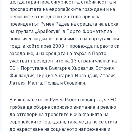
b
n
A
Li
цел да гарантира сигурността, стабилността и
просперитета на европейските граждани и на
o
g
p
n
регионите в съседство. За това призова
o
er
p
k
президентът Румен Радев на срещата на върха
k
на групата „Арайолуш“ в Порто. Форматът за
политически диалог носи името на португалския
град, в който през 2003 г. провежда първото си
заседание, и на срещата на върха в Порто
участват президентите на 13 страни членки на
ЕС – Португалия, България, Хърватия, Естония,
Финландия, Гърция, Унгария, Ирландия, Италия,
Латвия, Малта, Полша и Словения.
В изказването си Румен Радев подчерта, че ЕС
трябва да обърне сериозно внимание и реално
да отговори на тревогите и очакванията на
европейските граждани, така че да не се стига
до нарастване на социалното напрежение и