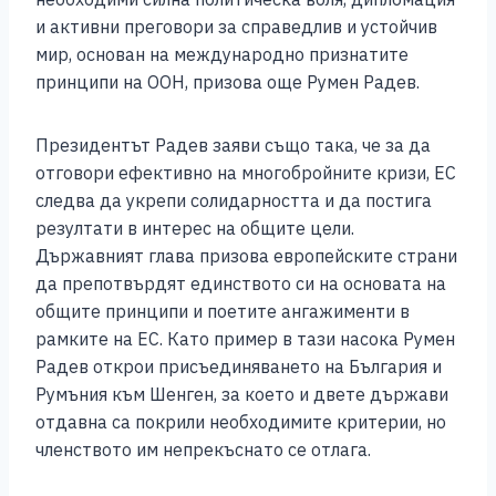
и активни преговори за справедлив и устойчив
мир, основан на международно признатите
принципи на ООН, призова още Румен Радев.
Президентът Радев заяви също така, че за да
отговори ефективно на многобройните кризи, ЕС
следва да укрепи солидарността и да постига
резултати в интерес на общите цели.
Държавният глава призова европейските страни
да препотвърдят единството си на основата на
общите принципи и поетите ангажименти в
рамките на ЕС. Като пример в тази насока Румен
Радев открои присъединяването на България и
Румъния към Шенген, за което и двете държави
отдавна са покрили необходимите критерии, но
членството им непрекъснато се отлага.