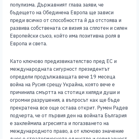
популизма. Държавният глава заяви, че
бъдещето на Обединена Европа ще зависи
преди всичко от способността й да отстоява и
развива собствената си визия за сплотен и силен
Европейски съюз, който има позитивна роля в
Европа и света.
Като ключово предизвикателство пред ЕС и
международната сигурност президентът
определи продължаващата вече 19 месеца
война на Русия срещу Украйна, която вече е
причинила смъртта на стотици хиляди души и
огромни разрушения, а въпросът как ще бъде
прекратена все още остава открит. Румен Радев
подчерта, че от първия ден на войната България
е заклеймила агресията и погазването на
международното право, а от ключово значение
днес е стратегическото единство и солидарност