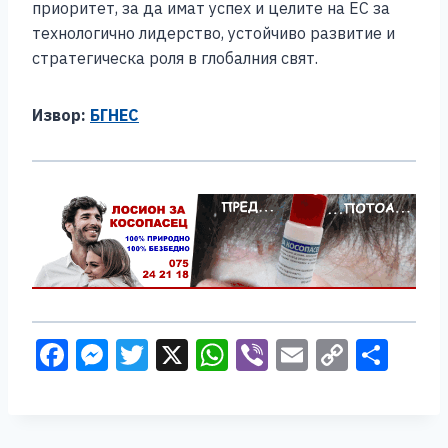
приоритет, за да имат успех и целите на ЕС за
технологично лидерство, устойчиво развитие и
стратегическа роля в глобалния свят.
Извор:
БГНЕС
F
M
T
X
W
Vi
E
C
S
a
e
wi
h
b
m
o
h
c
ss
tt
at
er
ai
p
ar