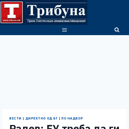
Skip
to
content
ВЕСТИ
|
ДИРЕКТНО ОД БГ
|
ПО НАДВОР
Радев: ЕУ треба да ги