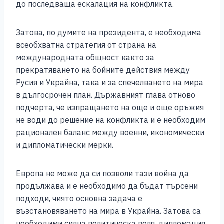
до последваща ескалация на конфликта.
Затова, по думите на президента, е необходима
всеобхватна стратегия от страна на
международната общност както за
прекратяването на бойните действия между
Русия и Украйна, така и за спечелването на мира
в дългосрочен план. Държавният глава отново
подчерта, че изпращането на още и още оръжия
не води до решение на конфликта и е необходим
рационален баланс между военни, икономически
и дипломатически мерки.
Европа не може да си позволи тази война да
продължава и е необходимо да бъдат търсени
подходи, чиято основна задача е
възстановяването на мира в Украйна. Затова са
необходими силна политическа воля, дипломация